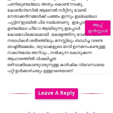
പണിയുണ്ടല്ലോ, അതും കൊണ്ട് നടക്കൂ .
കോൺഗ്രസിൽ ആണേൽ സീറ്റിനു വേണ്ടി
നേതാക്കൻനമ്മാർക്ക് പഞ്ഞം ഇന്നും ഇല്ലല്ലോ
.പുട്ടിന് ഇടയിൽ പീര നല്ലതാണു . ഇപ്പോൾ ഒരാൾ
ആപ്പ്
ഉണ്ടല്ലോ ഹീറോ ആയിരുന്നു ഇപ്പോൾ
ഇൻസ്റ്റാൾ
കോമെഡിക്കോലമായി . കേരളത്തിനു വേണ്ടത് ജാര
നരാധികൾ ശരീരത്തിലും മനസ്സിലും ബാധിച്ച വരണ്ട
രാഷ്ട്രീയമല്ല , യുവാക്കളുടെ ഭാവി ഉന്നമനംകണ്ടുള്ള
സമഗ്രമായ അറിവും , നൽകുന്ന കൊടുക്കന്ന
ആഹാരത്തിൽ വിഷലിപ്തത
ഒഴിവാക്കികൊണ്ടുവരുനുള്ള കാർഷിക വ്യവസ്ഥയെ
പറ്റി ഉൾക്കാഴ്ചയും ഉള്ളവരെയാണ്.
Leave A Reply