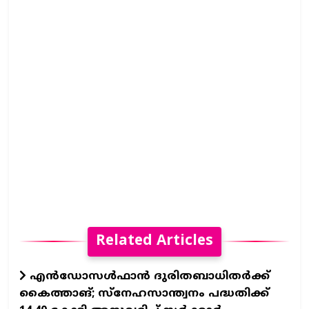
Related Articles
എൻഡോസൾഫാൻ ദുരിതബാധിതർക്ക്
കൈത്താങ്; സ്‌നേഹസാന്ത്വനം പദ്ധതിക്ക്