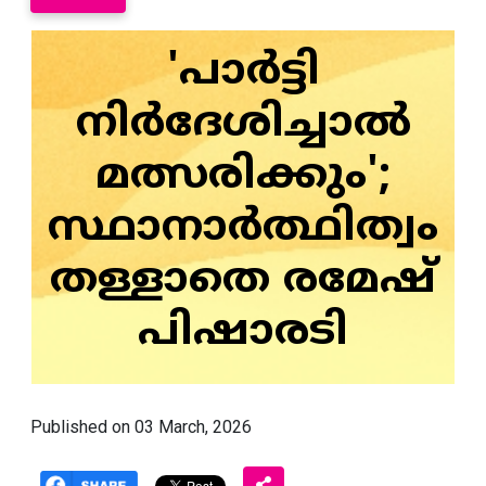
'പാർട്ടി
നിർദേശിച്ചാൽ
മത്സരിക്കും';
സ്ഥാനാർത്ഥിത്വം
തള്ളാതെ രമേഷ്
പിഷാരടി
Published on 03 March, 2026