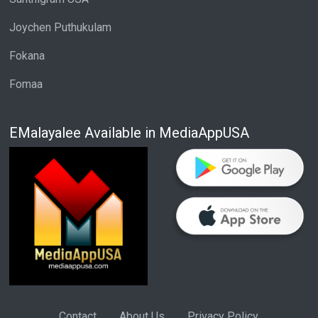
Joychen Puthukulam
Fokana
Fomaa
EMalayalee Available in MediaAppUSA
Contact
About Us
Privacy Policy