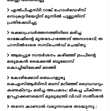
മെസ്സി അന്തരിച്ചു
എൽപിഎസ്ടി റാങ്ക് ഹോൾഡേഴ്സ്
സെക്രട്ടറിയേറ്റിന് മുന്നിൽ പുല്ലുതിന്ന്
പ്രതിഷേധിച്ചു
രക്ഷാപ്രവർത്തനത്തിനിടെ മരിച്ച
രാജേഷിന്റെ മൃതദേഹത്തോട് അനാദരവ്; ത​
ഹസിൽദാരെ സസ്പെൻഡ് ചെയ്തു
ആലപ്പുഴ സന്ദർശനം കഴിഞ്ഞ് ട്രംപിൻ്റെ
മരുമകൻ മൈക്കൽ ബൂലോസ്
കൊച്ചിയിലേക്ക് മടങ്ങി
കോഴിക്കോട്-ബെംഗളുരു
കെഎസ്ആര്‍ടിസി ബസ് മറിഞ്ഞ് ഡ്രൈവറും
കണ്ടക്ടറും മരിച്ച അപകടം: മികച്ച ചികിത്സ
ഉറപ്പാക്കണമെന്ന് മുഖ്യമന്ത്രി വി.ഡി സതീശൻ
തന്നെ കാണാൻ വരുന്നവരെ തടയുന്നു ;