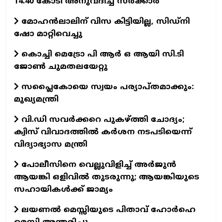
14.40 കോടി അനുവദിച്ച് സർക്കാർ
മോഹൻലാലിന് വിസ കിട്ടിയില്ല, സിഡ്നി
ഷോ മാറ്റിവെച്ചു
കൊച്ചി മെട്രോ പി ആർ ഒ ആയി സി.ടി
ജോൺ ചുമതലയേറ്റു
സപ്ലൈകോയെ സ്വയം പര്യാപ്തമാക്കും:
മുഖ്യമന്ത്രി
വി.ഡി സവർക്കറെ പുകഴ്ത്തി ചോദ്യം;
ക്വിസ് വിവാദത്തിൽ കർശന നടപടിയെന്ന്
വിദ്യാഭ്യാസ മന്ത്രി
പോലീസിനെ വെല്ലുവിളിച്ച് അർജുൻ
ആയങ്കി ഒളിവിൽ തുടരുന്നു; ആയങ്കിയുടെ
സഹായികൾക്ക് ജാമ്യം
ലയണൽ മെസ്സിയുടെ പിതാവ് ഹോർഹെ