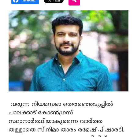
വരുന്ന നിയമസഭാ തെരഞ്ഞെടുപ്പിൽ
പാലക്കാട് കോൺഗ്രസ്
സ്ഥാനാർത്ഥിയാകുമെന്ന വാർത്ത
തള്ളാതെ സിനിമാ താരം രമേഷ് പിഷാരടി.