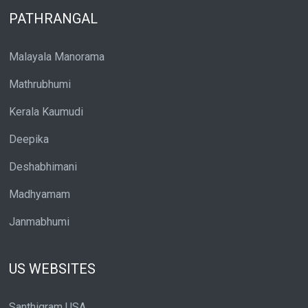
PATHRANGAL
Malayala Manorama
Mathrubhumi
Kerala Kaumudi
Deepika
Deshabhimani
Madhyamam
Janmabhumi
US WEBSITES
Santhigram USA