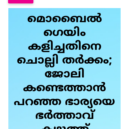
മൊബൈൽ
ഗെയിം
കളിച്ചതിനെ
ചൊല്ലി തർക്കം;
ജോലി
കണ്ടെത്താൻ
പറഞ്ഞ ഭാര്യയെ
ഭർത്താവ്