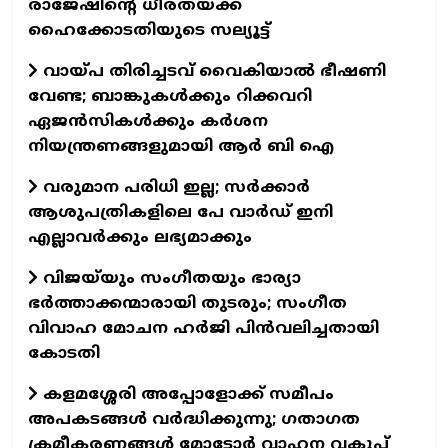
രാജേഷിന്റെ ധീരതയ്ക്ക്
ഹൈക്കോടതിയുടെ സല്യൂട്ട്
വായ്പ തിരിച്ചടവ് വൈകിയാൽ ഭീഷണി
വേണ്ട; ബാങ്കുകൾക്കും റിക്കവറി
ഏജൻസികൾക്കും കർശന
നിയന്ത്രണങ്ങളുമായി ആർ ബി ഐ
വരുമാന പരിധി ഇല്ല; സര്‍ക്കാര്‍
ആശുപത്രികളിലെ പേ വാര്‍ഡ് ഇനി
എല്ലാവര്‍ക്കും ലഭ്യമാക്കും
വിജയ്‌യും സംഗീതയും ഭാര്യാ
ഭർത്താക്കന്മാരായി തുടരും; സംഗീത
വിവാഹ മോചന ഹർജി പിന്‍വലിച്ചതായി
കോടതി
കളമശ്ശേരി അപ്പോളോക്ക് സമീപം
അപകടങ്ങൾ വർദ്ധിക്കുന്നു; ഗതാഗത
ക്രമീകരണങ്ങൾ മോട്ടോർ വാഹന വകുപ്പ്