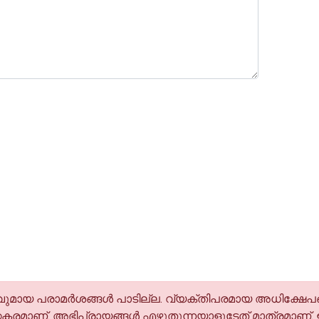
മായ പരാമര്‍ശങ്ങള്‍ പാടില്ല. വ്യക്തിപരമായ അധിക്ഷേപങ
കരമാണ്. അഭിപ്രായങ്ങള്‍ എഴുതുന്നയാളുടേത് മാത്രമാണ്.