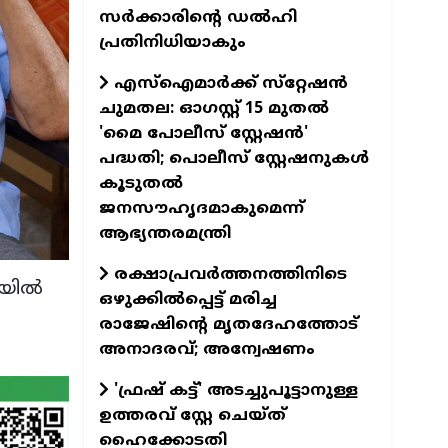
സർക്കാരിന്‍റെ ഡൽഹി
പ്രതിനിധിയാകും
എസ്‌ഐമാര്‍ക്ക് സ്‌റ്റേഷന്‍
ചുമതല: ഓഗസ്റ്റ് 15 മുതൽ
'മൈ പോലീസ് സ്റ്റേഷൻ'
പദ്ധതി; പൊലീസ് സ്റ്റേഷനുകൾ
കൂടുതല്‍
ജനസൗഹൃദമാകുമെന്ന്
ആഭ്യന്തരമന്ത്രി
രക്ഷാപ്രവര്‍ത്തനത്തിനിടെ
യില്‍
ഒഴുക്കില്‍പ്പെട്ട് മരിച്ച
രാജേഷിന്റെ മൃതദേഹത്തോട്
അനാദരവ്; അന്വേഷണം
'ഫ്രഷ് കട്ട്' അടച്ചുപൂട്ടാനുള്ള
ഉത്തരവ് സ്റ്റേ ചെയ്ത്
ഹൈക്കോടതി