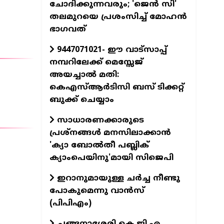
ചോദിക്കുന്നവരും; 'ജെൻ സി'
തലമുറയെ പ്രശംസിച്ച് മോഹൻ
ഭാഗവത്
9447071021- ഈ വാട്സാപ്പ്
നമ്പറിലേക്ക് മെസ്സേജ്
അയച്ചാൽ മതി:
കെഎസ്ആർടിസി ബസ് ടിക്കറ്റ്
ബുക്ക് ചെയ്യാം
സാധാരണക്കാരുടെ
പ്രശ്നങ്ങൾ മനസിലാക്കാൻ
'ക‍്യാ ബോൽതീ പബ്ലിക്
ക‍്യാംപെയിനു'മായി സിജെപി
ഇറാനുമായുള്ള ചർച്ച നീണ്ടു
പോകുമെന്നു വാൻസ്‌
(പിപിഎം)
ചങ്ങനാശേരി കെ.ജി.എ