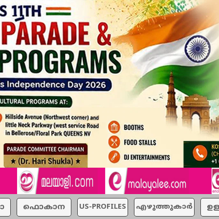
ാ
ഫൊകാന
US-PROFILES
എഴുത്തുകാര്‍
ഉള