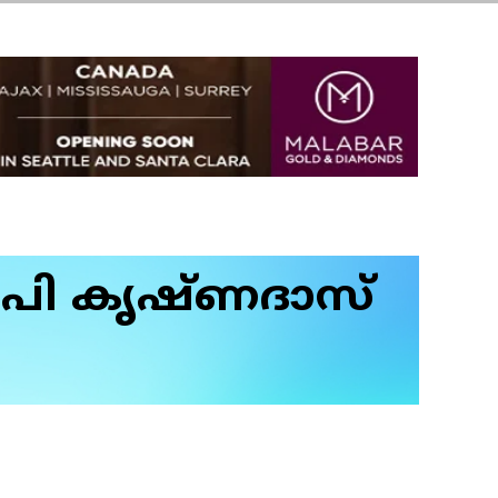
 എം പി കൃഷ്ണദാസ്