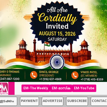
EM-The Weekly
EM-മാസിക
EM-YouTube
്ളടക്കം
PAYMENT
ADVERTISE
SUBSCRIBE
CONTAC