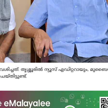
വേശിച്ചത്. തൃശ്ശൂരില്‍ ന്യൂസ് എഡിറ്ററായും, മുബൈ
്തിട്ടുണ്ട്.