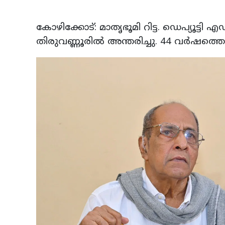
കോഴിക്കോട്: മാതൃഭൂമി റിട്ട. ഡെപ്യൂട്ടി 
തിരുവണ്ണൂരില്‍ അന്തരിച്ചു. 44 വര്‍ഷത്ത