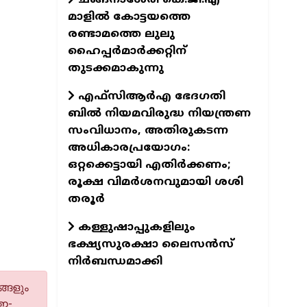
മാളിൽ കോട്ടയത്തെ
രണ്ടാമത്തെ ലുലു
ഹൈപ്പർമാർക്കറ്റിന്
തുടക്കമാകുന്നു
എഫ്സിആർഎ ഭേദഗതി
ബിൽ നിയമവിരുദ്ധ നിയന്ത്രണ
സംവിധാനം, അതിരുകടന്ന
അധികാരപ്രയോഗം:
ഒറ്റക്കെട്ടായി എതിർക്കണം;
രൂക്ഷ വിമർശനവുമായി ശശി
തരൂർ
കള്ളുഷാപ്പുകളിലും
ഭക്ഷ്യസുരക്ഷാ ലൈസൻസ്
നിർബന്ധമാക്കി
്ങളും
 ഇ-