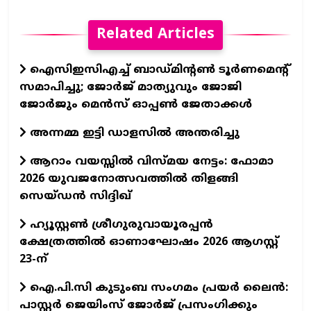
Related Articles
ഐസിഇസിഎച്ച് ബാഡ്മിന്റൺ ടൂർണമെന്റ്
സമാപിച്ചു; ജോർജ് മാത്യുവും ജോജി
ജോർജും മെൻസ് ഓപ്പൺ ജേതാക്കൾ
അന്നമ്മ ഇട്ടി ഡാളസിൽ അന്തരിച്ചു
ആറാം വയസ്സിൽ വിസ്മയ നേട്ടം: ഫോമാ
2026 യുവജനോത്സവത്തിൽ തിളങ്ങി
സെയ്ഡൻ സിദ്ദിഖ്
ഹ്യൂസ്റ്റൺ ശ്രീഗുരുവായൂരപ്പൻ
ക്ഷേത്രത്തിൽ ഓണാഘോഷം 2026 ആഗസ്റ്റ്
23-ന്
ഐ.പി.സി കുടുംബ സംഗമം പ്രയർ ലൈൻ:
പാസ്റ്റർ ജെയിംസ് ജോർജ് പ്രസംഗിക്കും