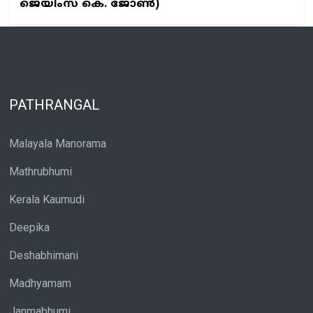
ജെയിംസ് കെ. ജോണ്‍)
PATHRANGAL
Malayala Manorama
Mathrubhumi
Kerala Kaumudi
Deepika
Deshabhimani
Madhyamam
Janmabhumi