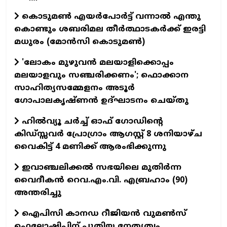
കൊടുമൺ എയർപോർട്ട് വന്നാൽ എന്തു
കൊണ്ടും ശബരിമല തീർത്ഥാടകർക്ക് ഇരട്ടി
മധുരം (മോൻസി കൊടുമൺ)
'ലോകം മുഴുവൻ മലയാളിക്കൊപ്പം
മലയാളവും സഞ്ചരിക്കണം'; ഫൊക്കാന
സാഹിത്യസമ്മേളനം അടൂർ
ഗോപാലകൃഷ്ണൻ ഉദ്ഘാടനം ചെയ്തു
ഹിൽവ്യൂ ചർച്ച് ഓഫ് ഗോഡിന്റെ
കിഡ്സ്സവർ പ്രോഗ്രാം ആഗസ്റ്റ് 8 ശനിയാഴ്ച
വൈകിട്ട് 4 മണിക്ക് ആരംഭിക്കുന്നു
ഇവാഞ്ചലിക്കൽ സഭയിലെ മുതിർന്ന
വൈദീകൻ റെവ.എം.വി. എബ്രഹാം (90)
അന്തരിച്ചു
ഐപിസി കാനഡ റീജിയൻ വുമൺസ്
ഫെലോഷിപ്പിന് പുതിയ നേതൃത്വം