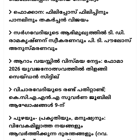
ഫൊക്കാന: ഫിലിപ്പോസ് ഫിലിപ്പിനും
പാനലിനും തകർപ്പൻ വിജയം
സർഗവേദിയുടെ ആഭിമുഖ്യത്തിൽ ടി. ഡി.
രാമകൃഷ്ണന് സ്വീകരണവും പി. ടി. പൗലോസ്
അനുസ്മരണവും
ആറാം വയസ്സിൽ വിസ്മയ നേട്ടം: ഫോമാ
2026 യുവജനോത്സവത്തിൽ തിളങ്ങി
സെയ്ഡൻ സിദ്ദിഖ്
വിചാരവേദിയുടെ രണ്ട് പതിറ്റാണ്ട്;
കെ.സി.എ.എന്‍.എ സുവര്‍ണ ജൂബിലി
ആഘോഷങ്ങള്‍ 9-ന്
പുഴയും- പ്രകൃതിയും, മനുഷ്യനും:
വിവേകമില്ലാത്ത നയങ്ങളും
ആവര്‍ത്തിക്കുന്ന ദുരന്തങ്ങളും (റവ.