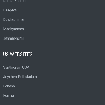
Kerala Kaumudi
Deepika
Deshabhimani
Madhyamam
Janmabhumi
US WEBSITES
Santhigram USA
Joychen Puthukulam
Fokana
Fomaa