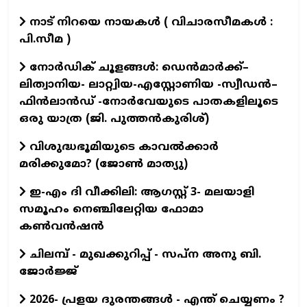
നാട് നിറയെ നായകൾ ( വിചാരസീമകൾ :
പി.സീമ )
നോർഡിക് ചൂളങ്ങൾ: ഡെൻമാർക്ക്–
ലിത്വാനിയ- ലാറ്റ്വിയ-എസ്റ്റോണിയ -സ്വീഡൻ–
ഫിൻലാൻഡ് -നോർവേയുടെ പാതകളിലൂടെ
ഒരു യാത്ര (ജി. പുത്തൻകുരിശ്)
വിശുദ്ധഭൂമിയുടെ കാവല്‍ക്കാര്‍
മരിക്കുമോ? (ജോണ്‍ മാത്യു)
ഇ-എം ദി വീക്കിലി: ആഗസ്റ്റ് 3- മലയാളി
സമൂഹം നെഞ്ചിലേറ്റിയ ഫോമാ
കൺവൻഷൻ
ചിലമ്പ് - മുഖക്കുറിപ്പ് - സപ്ന അനു ബി.
ജോർജ്ജ്
2026- പ്രളയ ദുരന്തങ്ങള്‍ - എന്ത് ചെയ്യണം ?