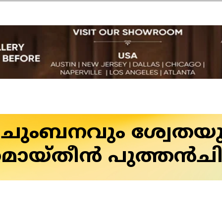
 ചുംബനവും ശ്വേതയ
മൊയ്തീന്‍ പുത്തന്‍ചി