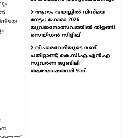
ലും
ആറാം വയസ്സിൽ വിസ്മയ
്‍
നേട്ടം: ഫോമാ 2026
ജിനിയെ
യുവജനോത്സവത്തിൽ തിളങ്ങി
ും
സെയ്ഡൻ സിദ്ദിഖ്
വിചാരവേദിയുടെ രണ്ട്
പതിറ്റാണ്ട്; കെ.സി.എ.എന്‍.എ
‍
സുവര്‍ണ ജൂബിലി
ആഘോഷങ്ങള്‍ 9-ന്
,
നെ
്ടെന്ന്