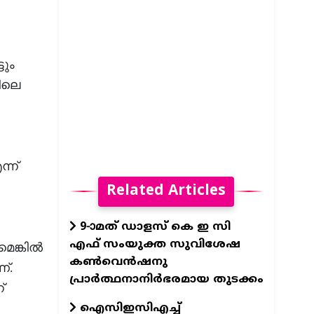
ടും
ടിലെ
്ന്
Related Articles
9-ാമത് ഡാളസ് കെ ഇ സി
എഫ് സംയുക്ത സുവിശേഷ
െങ്കില്‍
കൺവെൻഷനു
്.
പ്രാർത്ഥനാനിർഭരമായ തുടക്കം
്
ഐസിഇസിഎച്ച്