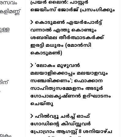
പ്രയർ ലൈൻ: പാസ്റ്റർ
പ്രസവം
ജെയിംസ് ജോർജ് പ്രസംഗിക്കും
കളിമണ്ണ്
കൊടുമൺ എയർപോർട്ട്
ുള്ള
വന്നാൽ എന്തു കൊണ്ടും
ശബരിമല തീർത്ഥാടകർക്ക്
ഇരട്ടി മധുരം (മോൻസി
കൊടുമൺ)
'ലോകം മുഴുവൻ
മലയാളിക്കൊപ്പം മലയാളവും
സഞ്ചരിക്കണം'; ഫൊക്കാന
ിന്
സാഹിത്യസമ്മേളനം അടൂർ
െ
ഗോപാലകൃഷ്ണൻ ഉദ്ഘാടനം
ചെയ്തു
ഹിൽവ്യൂ ചർച്ച് ഓഫ്
ഗോഡിന്റെ കിഡ്സ്സവർ
പ്രോഗ്രാം ആഗസ്റ്റ് 8 ശനിയാഴ്ച
യേകം