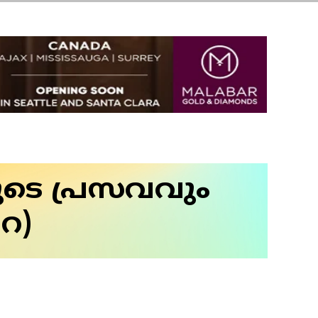
ുടെ പ്രസവവും
റ)