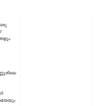
ഒരു
്
ങളും
ണ്ണൂരിലെ
നി
ാഷയേയും