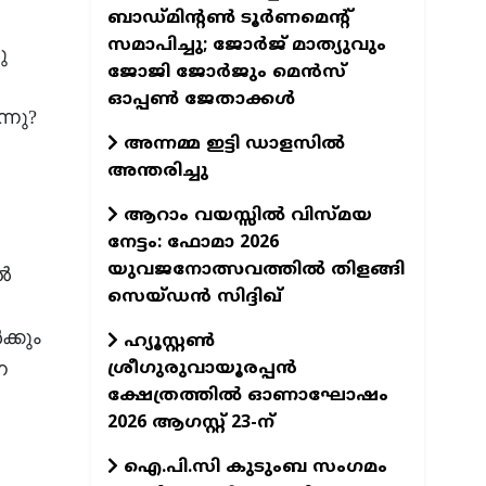
ബാഡ്മിന്റൺ ടൂർണമെന്റ്
സമാപിച്ചു; ജോർജ് മാത്യുവും
ു
ജോജി ജോർജും മെൻസ്
ഓപ്പൺ ജേതാക്കൾ
്നു?
അന്നമ്മ ഇട്ടി ഡാളസിൽ
അന്തരിച്ചു
ആറാം വയസ്സിൽ വിസ്മയ
നേട്ടം: ഫോമാ 2026
യുവജനോത്സവത്തിൽ തിളങ്ങി
്‍
സെയ്ഡൻ സിദ്ദിഖ്
്കും
ഹ്യൂസ്റ്റൺ
ശ്രീഗുരുവായൂരപ്പൻ
ന
ക്ഷേത്രത്തിൽ ഓണാഘോഷം
2026 ആഗസ്റ്റ് 23-ന്
ഐ.പി.സി കുടുംബ സംഗമം