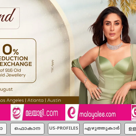
ാ
ഫൊകാന
US-PROFILES
എഴുത്തുകാര്‍
ഉള