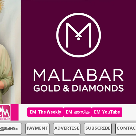
EM-The Weekly
EM-മാസിക
EM-YouTube
്ളടക്കം
PAYMENT
ADVERTISE
SUBSCRIBE
CONTAC