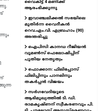
വൈകിട്ട് 4 മണിക്ക്
്നു.
ആരംഭിക്കുന്നു
ട്
ഇവാഞ്ചലിക്കൽ സഭയിലെ
മുതിർന്ന വൈദീകൻ
റെവ.എം.വി. എബ്രഹാം (90)
്നും
അന്തരിച്ചു
ഐപിസി കാനഡ റീജിയൻ
വുമൺസ് ഫെലോഷിപ്പിന്
പുതിയ നേതൃത്വം
ി
ഫൊക്കാന: ഫിലിപ്പോസ്
ഫിലിപ്പിനും പാനലിനും
ണ്
തകർപ്പൻ വിജയം
ങുന്ന
സർഗവേദിയുടെ
ആഭിമുഖ്യത്തിൽ ടി. ഡി.
രാമകൃഷ്ണന് സ്വീകരണവും പി.
ടി. പൗലോസ് അനുസ്മരണവും