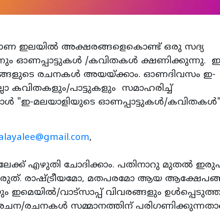
ണ ഇലയിൽ അക്ഷരങ്ങളെകൊണ്ട് ഒരു സദ്യ
നും ഓണപ്പാട്ടുകൾ /കവിതകൾ ക്ഷണിക്കുന്നു. ഇന
നിങ്ങളുടെ രചനകൾ അയയ്ക്കാം. ഓണദിവസം ഇ-
 കവിതകളും/പാട്ടുകളും സമാഹരിച്ച്
്പോൾ "ഇ-മലയാളിയുടെ ഓണപ്പാട്ടുകൾ/കവിതകൾ" 
layalee@gmail.com
,
്ക് എഴുതി ചോദിക്കാം. പതിനാറു മുതൽ ഇരുപ
് ആകരുത്. രാഷ്ട്രീയമോ, മതപരമോ ആയ ആക്ഷേപങ
ും ഇമെയിൽ/വാട്സാപ്പ് വിവരങ്ങളും ഉൾപ്പെടുത്
ല രചന/രചനകൾ സമ്മാനത്തിന് പരിഗണിക്കുന്നതാ