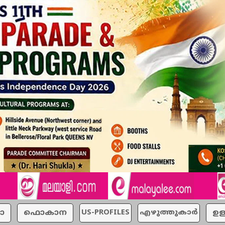
ാ
ഫൊകാന
US-PROFILES
എഴുത്തുകാര്‍
ഉള