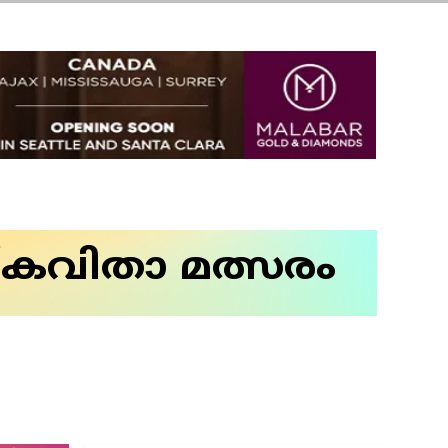
/കവിതാ മത്സരം