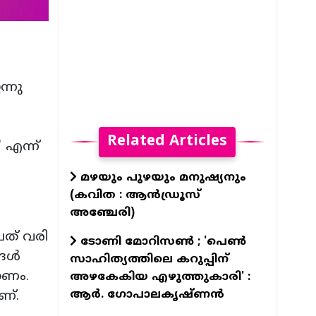
്നു
Related Articles
എന്ന്
മഴയും പുഴയും മനുഷ്യനും
(കവിത : ആൻഡ്രൂസ്
അഞ്ചേരി)
ത് വരി
ടോണി മോറിസൺ ; 'പെൺ
്ങൾ
സാഹിത്യത്തിലെ കറുപ്പിന്
തണം.
അഴകേകിയ എഴുത്തുകാരി' :
ആർ. ഗോപാലകൃഷ്ണൻ
ണ്.