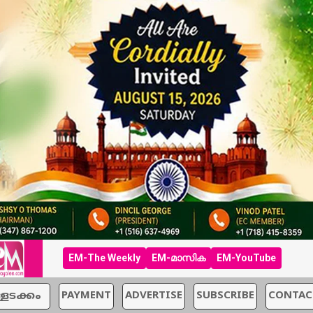
EM-The Weekly
EM-മാസിക
EM-YouTube
്ളടക്കം
PAYMENT
ADVERTISE
SUBSCRIBE
CONTAC