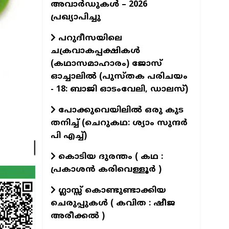
അവാർഡുകൾ – 2026
പ്രഖ്യാപിച്ചു
പറുദീസയിലെ
ചക്രവാകപ്പക്ഷികൾ
(കഥാസമാഹാരം) ജോസ്
ഓച്ചാലിൽ (പുസ്തക പരിചയം
- 18: ബാജി ഓടംവേലി, ഡാലസ്)
പോക്കുവെയിലിൽ ഒരു കുട
തനിച്ച് (ചെറുകഥ: ശ്യാം സുന്ദര്‍
പി എച്ച്)
കൊടിയ ദുരന്തം ( കഥ :
പ്രകാശൻ കരിവെള്ളൂർ )
ഗ്ലാസ്സ് കൊണ്ടുണ്ടാക്കിയ
ചെരുപ്പുകൾ ( കവിത : ഷീജ
അരീക്കൽ )