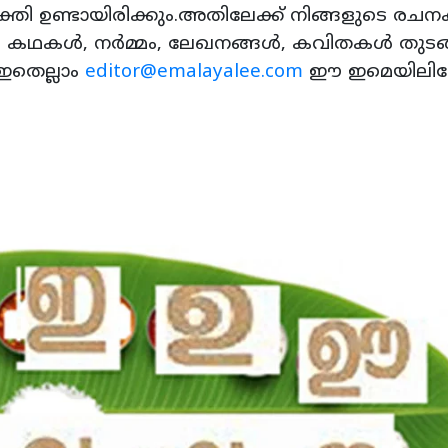
 ഉണ്ടായിരിക്കും.അതിലേക്ക് നിങ്ങളുടെ രച
, കഥകൾ, നർമ്മം, ലേഖനങ്ങൾ, കവിതകൾ തുടങ
ഇതെല്ലാം
editor@emalayalee.com
ഈ ഇമെയിലിലേ