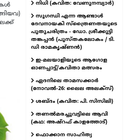
നിധി (കവിത: വേണുനമ്പ്യാർ)
നകൾ
്ങിയവ)
സുഗന്ധി എന്ന ആണ്ടാള്‍
ക്ക്
ദേവനായകി സ്ത്രൈണതയുടെ
പുതുചരിത്രം - ഡോ. ശ്രീക്കുട്ടി
തങ്കപ്പന്‍ (പുസ്തകലോകം / ടി.
ഡി രാമകൃഷ്ണന്‍)
ഇ-മലയാളിയുടെ ആഗോള
ഓണപ്പാട്ട്/കവിതാ മത്സരം
ഏദനിലെ താമസക്കാർ
(നോവല്‍-26: ലൈല അലക്‌സ്)
ശബ്ദം (കവിത: പി. സിസിലി)
തണൽമരച്ചുവട്ടിലെ ആവി
(കഥ: അഷ്‌റഫ് കാളത്തോട്)
ഫൊക്കാന സാഹിത്യ