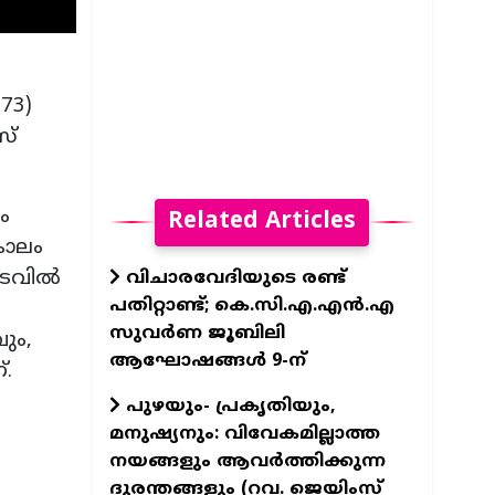
73)
്‌
ം
Related Articles
കാലം
കടവിൽ
വിചാരവേദിയുടെ രണ്ട്
പതിറ്റാണ്ട്; കെ.സി.എ.എന്‍.എ
സുവര്‍ണ ജൂബിലി
ും,
ആഘോഷങ്ങള്‍ 9-ന്
ണ്.
പുഴയും- പ്രകൃതിയും,
മനുഷ്യനും: വിവേകമില്ലാത്ത
നയങ്ങളും ആവര്‍ത്തിക്കുന്ന
ദുരന്തങ്ങളും (റവ. ജെയിംസ്