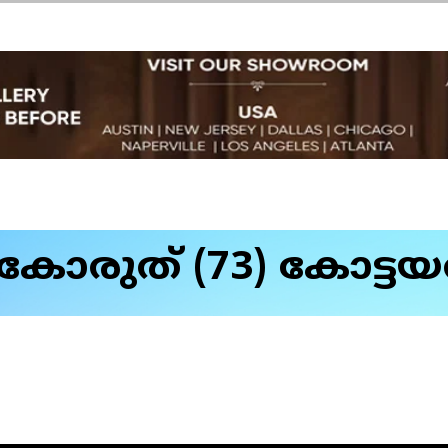
രുത് (73) കോട്ടയത്