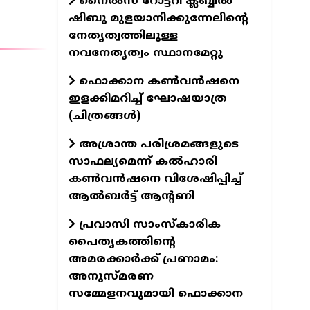
നൈല്‍സ് റോട്ടറി ക്ലബ്ബില്‍
ഷിബു മുളയാനിക്കുന്നേലിന്റെ
നേതൃത്വത്തിലുള്ള
നവനേതൃത്വം സ്ഥാനമേറ്റു
ഫൊക്കാന കണ്‍വന്‍ഷനെ
ഇളക്കിമറിച്ച് ഘോഷയാത്ര
(ചിത്രങ്ങള്‍)
അശ്രാന്ത പരിശ്രമങ്ങളുടെ
സാഫല്യമെന്ന് കൽഹാരി
കൺവൻഷനെ വിശേഷിപ്പിച്ച്
ആൽബർട്ട് ആന്റണി
പ്രവാസി സാംസ്കാരിക
പൈതൃകത്തിന്റെ
അമരക്കാർക്ക് പ്രണാമം:
അനുസ്മരണ
സമ്മേളനവുമായി ഫൊക്കാന