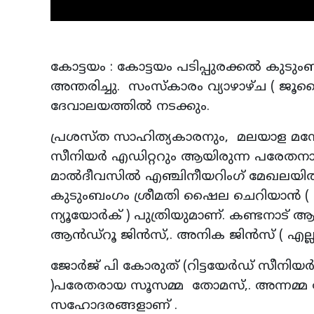
കോട്ടയം : കോട്ടയം പടിപ്പുരക്കൽ കുടുംബ
അന്തരിച്ചു. സംസ്കാരം വ്യാഴാഴ്ച ( ജ
ദേവാലയത്തിൽ നടക്കും.
പ്രശസ്ത സാഹിത്യകാരനും, മലയാള മന
സീനിയർ എഡിറ്ററും ആയിരുന്ന പരേതനാ
മാൽദീവസിൽ എഞ്ചിനീയറിംഗ് മേഖലയ
കുടുംബംഗം ശ്രീമതി ഷൈല ചെറിയാൻ ( ലി
ന്യൂയോർക് ) പുത്രിയുമാണ്. കണ്ടനാട്
ആൻഡ്റൂ ജിൻസ്,. അനിക ജിൻസ് ( എല്ലാവ
ജോർജ് പി കോരുത് (റിട്ടയേർഡ് സീനിയർ
)പരേതരായ സൂസമ്മ തോമസ്,. അന്നമ്മ ജേ
സഹോദരങ്ങളാണ് .