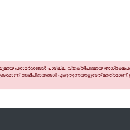
മായ പരാമര്‍ശങ്ങള്‍ പാടില്ല. വ്യക്തിപരമായ അധിക്ഷേപങ
കരമാണ്. അഭിപ്രായങ്ങള്‍ എഴുതുന്നയാളുടേത് മാത്രമാണ്.