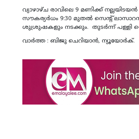
വ്യാഴാഴ്ച രാവിലെ 9 മണിക്ക് നല്ലയിടയ
സൗകര്യർധം 9:30 മുതൽ സെന്റ് ലാസ
ശുശ്രുഷകളും നടക്കും. തുടർന്ന് പള്ള
വാർത്ത : ബിജു ചെറിയാൻ, ന്യൂയോർക്.