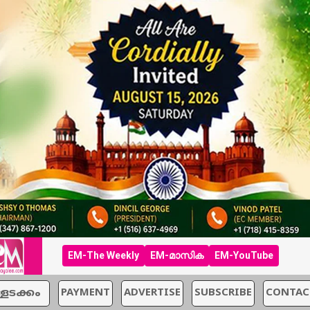
EM-The Weekly
EM-മാസിക
EM-YouTube
്ളടക്കം
PAYMENT
ADVERTISE
SUBSCRIBE
CONTAC