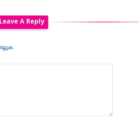
Leave A Reply
െയ്യുക