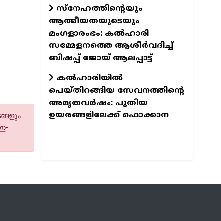
സ്നേഹത്തിന്റെയും
ആത്മീയതയുടെയും
മംഗളാരംഭം: കൽഹാരി
സമ്മേളനത്തെ ആശീർവദിച്ച്
ബിഷപ്പ് ജോയ് ആലപ്പാട്ട്
കൽഹാരിയിൽ
പെയ്തിറങ്ങിയ സേവനത്തിന്റെ
അമൃതവർഷം: പുതിയ
ഉയരങ്ങളിലേക്ക് ഫൊക്കാന
്ങളും
 ഇ-