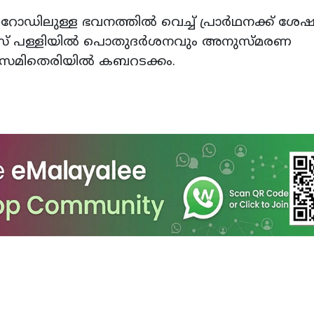
ൻ റോഡിലുള്ള ഭവനത്തിൽ വെച്ച് പ്രാർഥനക്ക് ശേ
ാറസ് പള്ളിയിൽ പൊതുദർശനവും അനുസ്മരണ
ി സെമിതെരിയിൽ കബറടക്കം.