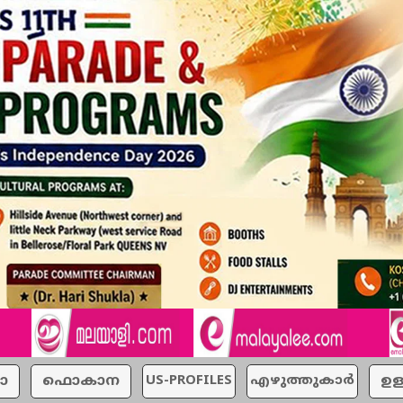
ാ
ഫൊകാന
US-PROFILES
എഴുത്തുകാര്‍
ഉള