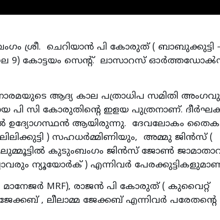
ംഗം ശ്രീ. ചെറിയാൻ പി കോരുത് ( ബാബുക്കുട്ടി -
ൂലൈ 9) കോട്ടയം സെന്റ്. ലാസാറസ് ഓർത്തഡോൿസ
ോരമയുടെ ആദ്യ കാല പത്രാധിപ സമിതി അംഗവു
യ പി സി കോരുതിന്റെ ഇളയ പുത്രനാണ്. ദീർഘ
ിൽ ഉദ്യോഗസ്ഥൻ ആയിരുന്നു. ദേവലോകം തൈ
ലിക്കുട്ടി ) സഹധർമ്മിണിയും, അമ്മു ജിൻസ് (
 ആലുമ്മൂട്ടിൽ കുടുംബംഗം ജിൻസ് ജോൺ ജാമാതാവ
രും ന്യൂയോർക് ) എന്നിവർ പേരക്കുട്ടികളുമാ
 മാനേജർ MRF), രാജൻ പി കോരുത് ( കുവൈറ്റ്‌
ക്കബ് , ലീലാമ്മ ജേക്കബ് എന്നിവർ പരേതന്റെ