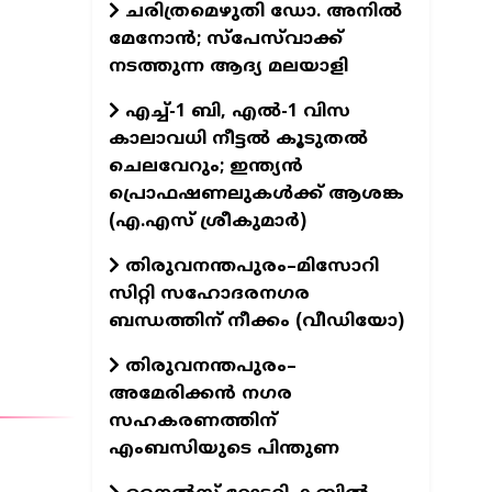
ചരിത്രമെഴുതി ഡോ. അനിൽ
മേനോൻ; സ്പേസ്‌വാക്ക്
നടത്തുന്ന ആദ്യ മലയാളി
എച്ച്-1 ബി, എല്‍-1 വിസ
കാലാവധി നീട്ടല്‍ കൂടുതല്‍
ചെലവേറും; ഇന്ത്യന്‍
പ്രൊഫഷണലുകള്‍ക്ക് ആശങ്ക
(എ.എസ് ശ്രീകുമാര്‍)
തിരുവനന്തപുരം–മിസോറി
സിറ്റി സഹോദരനഗര
ബന്ധത്തിന് നീക്കം (വീഡിയോ)
തിരുവനന്തപുരം–
അമേരിക്കൻ നഗര
സഹകരണത്തിന്
എംബസിയുടെ പിന്തുണ