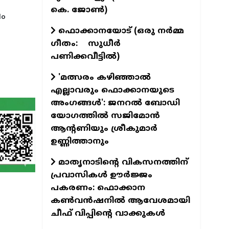
കെ. ജോണ്‍)
ഷം
ഫൊക്കാനയോട് (ഒരു നര്‍മ്മ
ഗീതം: സുധീര്‍
പണിക്കവീട്ടില്‍)
'മത്സരം കഴിഞ്ഞാൽ
എല്ലാവരും ഫൊക്കാനയുടെ
അംഗങ്ങൾ': ജനറൽ ബോഡി
യോഗത്തിൽ സജിമോൻ
ആന്റണിയും ശ്രീകുമാർ
ഉണ്ണിത്താനും
മാതൃനാടിന്റെ വികസനത്തിന്
പ്രവാസികൾ ഊർജ്ജം
പകരണം: ഫൊക്കാന
കൺവൻഷനിൽ ആവേശമായി
ചീഫ് വിപ്പിന്റെ വാക്കുകൾ