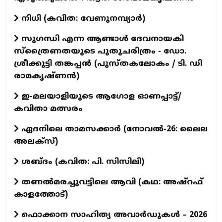
നിധി (കവിത: വേണുനമ്പ്യാർ)
സുഗന്ധി എന്ന ആണ്ടാള്‍ ദേവനായകി
സ്ത്രൈണതയുടെ പുതുചരിത്രം - ഡോ.
ശ്രീക്കുട്ടി തങ്കപ്പന്‍ (പുസ്തകലോകം / ടി. ഡി
രാമകൃഷ്ണന്‍)
ഇ-മലയാളിയുടെ ആഗോള ഓണപ്പാട്ട്/
കവിതാ മത്സരം
ഏദനിലെ താമസക്കാർ (നോവല്‍-26: ലൈല
അലക്‌സ്)
ശബ്ദം (കവിത: പി. സിസിലി)
തണൽമരച്ചുവട്ടിലെ ആവി (കഥ: അഷ്‌റഫ്
കാളത്തോട്)
ഫൊക്കാന സാഹിത്യ അവാർഡുകൾ – 2026