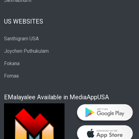
Janmabhumi
US WEBSITES
Santhigram USA
Joychen Puthukulam
Fokana
Fomaa
EMalayalee Available in MediaAppUSA