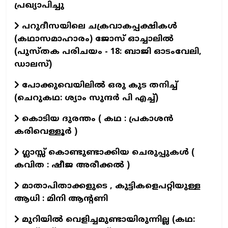
പ്രഖ്യാപിച്ചു
പറുദീസയിലെ ചക്രവാകപ്പക്ഷികൾ
(കഥാസമാഹാരം) ജോസ് ഓച്ചാലിൽ
(പുസ്തക പരിചയം - 18: ബാജി ഓടംവേലി,
ഡാലസ്)
പോക്കുവെയിലിൽ ഒരു കുട തനിച്ച്
(ചെറുകഥ: ശ്യാം സുന്ദര്‍ പി എച്ച്)
കൊടിയ ദുരന്തം ( കഥ : പ്രകാശൻ
കരിവെള്ളൂർ )
ഗ്ലാസ്സ് കൊണ്ടുണ്ടാക്കിയ ചെരുപ്പുകൾ (
കവിത : ഷീജ അരീക്കൽ )
മാതാപിതാക്കളുടെ , കുട്ടികളെപറ്റിയുള്ള
ആധി : മിനി ആന്റണി
മുറിയിൽ വെളിച്ചമുണ്ടായിരുന്നില്ല (കഥ: