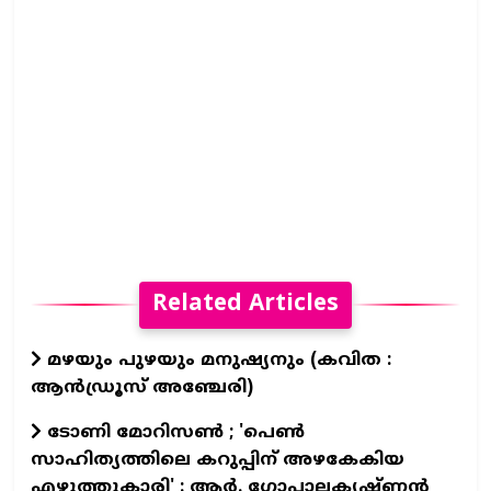
Related Articles
മഴയും പുഴയും മനുഷ്യനും (കവിത :
ആൻഡ്രൂസ് അഞ്ചേരി)
ടോണി മോറിസൺ ; 'പെൺ
സാഹിത്യത്തിലെ കറുപ്പിന് അഴകേകിയ
എഴുത്തുകാരി' : ആർ. ഗോപാലകൃഷ്ണൻ