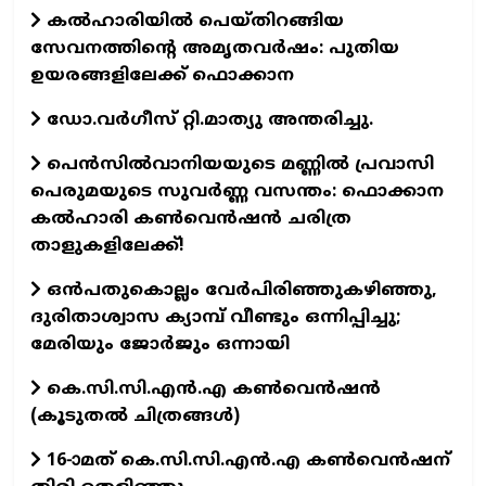
കൽഹാരിയിൽ പെയ്തിറങ്ങിയ
സേവനത്തിന്റെ അമൃതവർഷം: പുതിയ
ഉയരങ്ങളിലേക്ക് ഫൊക്കാന
ഡോ.വര്‍ഗീസ് റ്റി.മാത്യു അന്തരിച്ചു.
പെൻസിൽവാനിയയുടെ മണ്ണിൽ പ്രവാസി
പെരുമയുടെ സുവർണ്ണ വസന്തം: ഫൊക്കാന
കൽഹാരി കൺവെൻഷൻ ചരിത്ര
താളുകളിലേക്ക്!
ഒന്‍പതുകൊല്ലം വേര്‍പിരിഞ്ഞുകഴിഞ്ഞു,
ദുരിതാശ്വാസ ക്യാമ്പ് വീണ്ടും ഒന്നിപ്പിച്ചു;
മേരിയും ജോര്‍ജും ഒന്നായി
കെ.സി.സി.എന്‍.എ കൺവെൻഷൻ
(കൂടുതല്‍ ചിത്രങ്ങള്‍)
16-ാമത് കെ.സി.സി.എന്‍.എ കൺവെൻഷന്