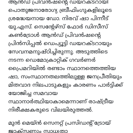
ആൻഡ് പ്രിവൻഷന്റെ ഡയറക്ടറായി
പൊതുജനാരോഗ്യ ബ്രീഫിംഗുകളിലൂടെ
ശ്രദ്ധേയനായ ഡോ. നിരവ് ഷാ പിന്നീട്
യു.എസ്. സെന്റേഴ്സ് ഫോർ ഡിസീസ്
കൺട്രോൾ ആൻഡ് പ്രിവൻഷന്റെ
പ്രിൻസിപ്പൽ ഡെപ്യൂട്ടി ഡയറക്ടറായും
സേവനമനുഷ്ഠിച്ചിരുന്നു. അടുത്തിടെ
നടന്ന ഡെമോക്രാറ്റിക് ഗവർണർ
പ്രൈമറിയിൽ രണ്ടാം സ്ഥാനത്തെത്തിയ
ഷാ, സംസ്ഥാനതലത്തിലുള്ള ജനപ്രീതിയും
മിതവാദ നിലപാടുകളും കാരണം പാർട്ടിക്ക്
യോജിച്ച സമവായ
സ്ഥാനാർത്ഥിയാകാമെന്നാണ് രാഷ്ട്രീയ
നിരീക്ഷകരുടെ വിലയിരുത്തൽ.
മുൻ മെയ്ൻ സെനറ്റ് പ്രസിഡന്റ് ട്രോയ്
ജാക്സണും സാധ്യതാ