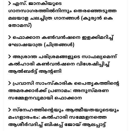
എസ്. ജാനകിയുടെ
ഗാനസാഗരത്തിൽനിന്നും തെരഞ്ഞെടുത്ത
മലയാള ചലച്ചിത്ര ഗാനങ്ങൾ (കുര്യൻ കെ
തോമസ്)
ഫൊക്കാന കണ്‍വന്‍ഷനെ ഇളക്കിമറിച്ച്
ഘോഷയാത്ര (ചിത്രങ്ങള്‍)
അശ്രാന്ത പരിശ്രമങ്ങളുടെ സാഫല്യമെന്ന്
കൽഹാരി കൺവൻഷനെ വിശേഷിപ്പിച്ച്
ആൽബർട്ട് ആന്റണി
പ്രവാസി സാംസ്കാരിക പൈതൃകത്തിന്റെ
അമരക്കാർക്ക് പ്രണാമം: അനുസ്മരണ
സമ്മേളനവുമായി ഫൊക്കാന
സ്നേഹത്തിന്റെയും ആത്മീയതയുടെയും
മംഗളാരംഭം: കൽഹാരി സമ്മേളനത്തെ
ആശീർവദിച്ച് ബിഷപ്പ് ജോയ് ആലപ്പാട്ട്