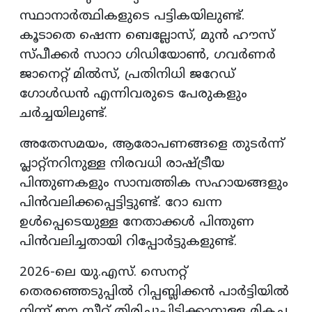
സ്ഥാനാർത്ഥികളുടെ പട്ടികയിലുണ്ട്.
കൂടാതെ ഷെന്ന ബെല്ലോസ്, മുൻ ഹൗസ്
സ്പീക്കർ സാറാ ഗിഡിയോൺ, ഗവർണർ
ജാനെറ്റ് മിൽസ്, പ്രതിനിധി ജറേഡ്
ഗോൾഡൻ എന്നിവരുടെ പേരുകളും
ചർച്ചയിലുണ്ട്.
അതേസമയം, ആരോപണങ്ങളെ തുടർന്ന്
പ്ലാറ്റ്നറിനുള്ള നിരവധി രാഷ്ട്രീയ
പിന്തുണകളും സാമ്പത്തിക സഹായങ്ങളും
പിൻവലിക്കപ്പെട്ടിട്ടുണ്ട്. റോ ഖന്ന
ഉൾപ്പെടെയുള്ള നേതാക്കൾ പിന്തുണ
പിൻവലിച്ചതായി റിപ്പോർട്ടുകളുണ്ട്.
2026-ലെ യു.എസ്. സെനറ്റ്
തെരഞ്ഞെടുപ്പിൽ റിപ്പബ്ലിക്കൻ പാർട്ടിയിൽ
നിന്ന് ഈ സീറ്റ് തിരിച്ചുപിടിക്കാനുള്ള മികച്ച