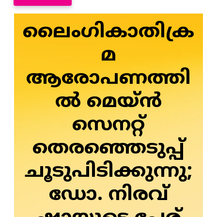
ലൈംഗികാതിക്ര
മ
ആരോപണത്തി
ൽ മെയ്ൻ
സെനറ്റ്
തെരഞ്ഞെടുപ്പ്
ചൂടുപിടിക്കുന്നു;
ഡോ. നിരവ്