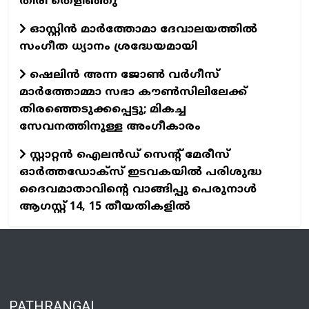
തിരി തെളിഞ്ഞു
ഓസ്റ്റിൻ മാർത്തോമാ ദേവാലയത്തിൽ
സംഗീത ധ്യാനം ശ്രദ്ധേയമായി
ഷെലിൻ അന്ന ജോൺ വർഗീസ്
മാർത്തോമ്മാ സഭാ കൗൺസിലിലേക്ക്
തിരഞ്ഞെടുക്കപ്പെട്ടു; മികച്ച
സേവനത്തിനുള്ള അംഗീകാരം
സ്റ്റാറ്റൻ ഐലൻഡ് സെന്റ് മേരീസ്
ഓർത്തഡോക്സ് ഇടവകയിൽ പരിശുദ്ധ
ദൈവമാതാവിന്റെ വാങ്ങിപ്പു പെരുനാൾ
ആഗസ്റ്റ് 14, 15 തീയതികളിൽ
PATHRANGAL