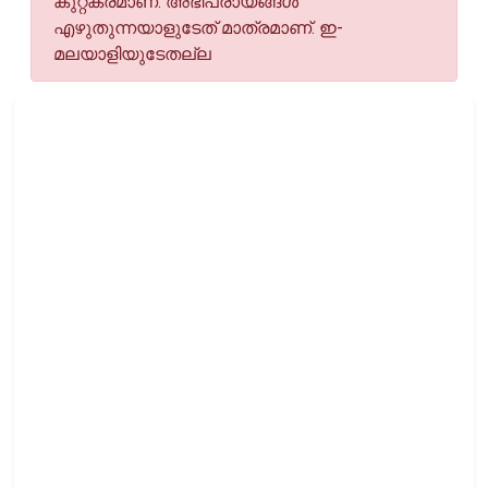
കുറ്റകരമാണ്. അഭിപ്രായങ്ങള്‍
എഴുതുന്നയാളുടേത് മാത്രമാണ്. ഇ-
മലയാളിയുടേതല്ല