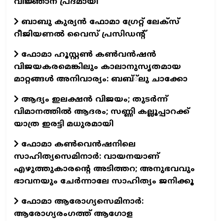
വിജ്ഞാന പ്രദമായി
ബാബു കുര്യൻ ഫോമാ ഗ്രേറ്റ് ലേക്സ്
റീജിയണൽ വൈസ് പ്രസിഡന്റ്
ഫോമാ ഹൂസ്റ്റൺ കൺവൻഷൻ
വിജയകരമെങ്കിലും കാലാനുസൃതമായ
മാറ്റങ്ങൾ അനിവാര്യം: ബബ്്‌ലു ചാക്കോ
ആദ്യം ഇലക്ഷൻ വിജയം; തുടർന്ന്
വിമാനത്തിൽ ആദരം; സണ്ണി കല്ലൂപ്പാറക്ക്
യാത്ര ഇരട്ടി മധുരമായി
ഫോമാ കൺവെൻഷനിലെ
സാഹിത്യസെമിനാർ: വായനയാണ്
എഴുത്തുകാരന്റെ അടിത്തറ; അനുഭവവും
ഭാവനയും ചേർന്നാലേ സാഹിത്യം ജനിക്കൂ
ഫോമാ ആരോഗ്യസെമിനാർ:
ആരോഗ്യരംഗത്ത് ആഗോള