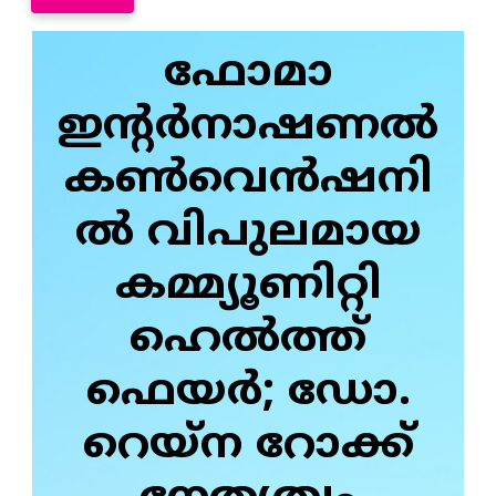
ഫോമാ
ഇന്റർനാഷണൽ
കൺവെൻഷനി
ൽ വിപുലമായ
കമ്മ്യൂണിറ്റി
ഹെൽത്ത്
ഫെയർ; ഡോ.
റെയ്‌ന റോക്ക്