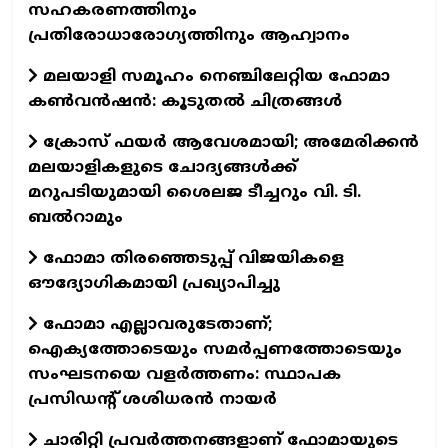
സഹകരണത്തിനും
പ്രതിരോധാരോഗ്യത്തിനും ആഹ്വാനം
മലയാളി സമൂഹം നെഞ്ചിലേറ്റിയ ഫോമാ
കണ്‍വന്‍ഷന്‍: കൂടുതല്‍ ചിത്രങ്ങള്‍
ക്രോസ് ഫയർ ആവേശമായി; അമേരിക്കൻ
മലയാളികളുടെ ചോദ്യങ്ങൾക്ക്
മറുപടിയുമായി ശൈലജ ടീച്ചറും വി. ടി.
ബൽറാമും
ഫോമാ തിരഞ്ഞെടുപ്പ് വിജയികളെ
ഔദ്യോഗികമായി പ്രഖ്യാപിച്ചു
ഫോമാ എല്ലാവരുടേതാണ്;
ഐക്യത്തോടെയും സമർപ്പണത്തോടെയും
സംഘടനയെ വളർത്തണം: സ്ഥാപക
പ്രസിഡന്റ് ശശിധരൻ നായർ
ചാരിറ്റി പ്രവർത്തനങ്ങളാണ് ഫോമായുടെ