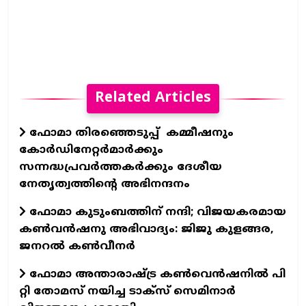
Related Articles
ഫോമാ തിരഞ്ഞെടുപ്പ് കമ്മീഷനും
കോർഡിനേറ്റർമാർക്കും
സന്നദ്ധപ്രവർത്തകർക്കും ദേശീയ
നേതൃത്വത്തിന്റെ അഭിനന്ദനം
ഫോമാ കുടുംബത്തിന് നന്ദി; വിജയകരമായ
കൺവൻഷനു അഭിവാദ്യം: ജിജു കുളങ്ങര,
ജനറൽ കൺവീനർ
ഫോമാ അന്താരാഷ്ട്ര കൺവെൻഷനിൽ പി
റ്റി തോമസ് നയിച്ച ടാക്‌സ്‌ സെമിനാർ