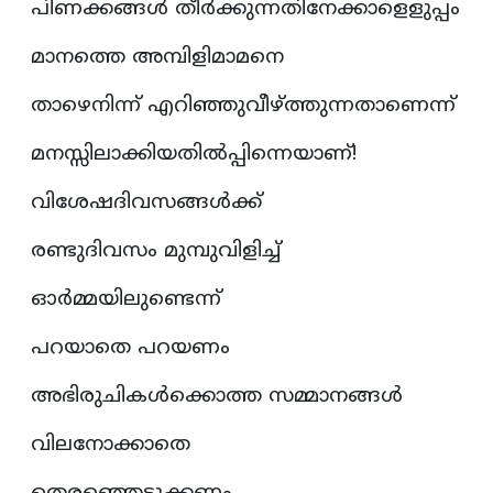
പിണക്കങ്ങൾ തീർക്കുന്നതിനേക്കാളെളുപ്പം
മാനത്തെ അമ്പിളിമാമനെ
താഴെനിന്ന് എറിഞ്ഞുവീഴ്ത്തുന്നതാണെന്ന്
മനസ്സിലാക്കിയതിൽപ്പിന്നെയാണ്!
വിശേഷദിവസങ്ങൾക്ക്
രണ്ടുദിവസം മുമ്പുവിളിച്ച്
ഓർമ്മയിലുണ്ടെന്ന്
പറയാതെ പറയണം
അഭിരുചികൾക്കൊത്ത സമ്മാനങ്ങൾ
വിലനോക്കാതെ