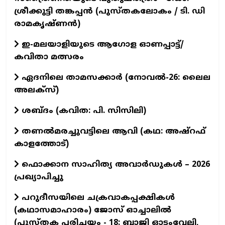
ശ്രീക്കുട്ടി തങ്കപ്പന്‍ (പുസ്തകലോകം / ടി. ഡി
രാമകൃഷ്ണന്‍)
ഇ-മലയാളിയുടെ ആഗോള ഓണപ്പാട്ട്/
കവിതാ മത്സരം
ഏദനിലെ താമസക്കാർ (നോവല്‍-26: ലൈല
അലക്‌സ്)
ശബ്ദം (കവിത: പി. സിസിലി)
തണൽമരച്ചുവട്ടിലെ ആവി (കഥ: അഷ്‌റഫ്
കാളത്തോട്)
ഫൊക്കാന സാഹിത്യ അവാർഡുകൾ – 2026
പ്രഖ്യാപിച്ചു
പറുദീസയിലെ ചക്രവാകപ്പക്ഷികൾ
(കഥാസമാഹാരം) ജോസ് ഓച്ചാലിൽ
(പുസ്തക പരിചയം - 18: ബാജി ഓടംവേലി,