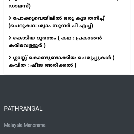
ഡാലസ്)
പോക്കുവെയിലിൽ ഒരു കുട തനിച്ച്
(ചെറുകഥ: ശ്യാം സുന്ദര്‍ പി എച്ച്)
കൊടിയ ദുരന്തം ( കഥ : പ്രകാശൻ
കരിവെള്ളൂർ )
ഗ്ലാസ്സ് കൊണ്ടുണ്ടാക്കിയ ചെരുപ്പുകൾ (
കവിത : ഷീജ അരീക്കൽ )
PATHRANGAL
Malayala Manorama