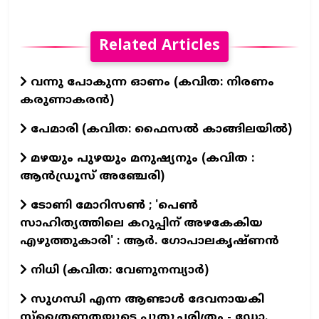
Related Articles
വന്നു പോകുന്ന ഓണം (കവിത: നിരണം
കരുണാകരൻ)
പേമാരി (കവിത: ഫൈസല്‍ കാങ്ങിലയില്‍)
മഴയും പുഴയും മനുഷ്യനും (കവിത :
ആൻഡ്രൂസ് അഞ്ചേരി)
ടോണി മോറിസൺ ; 'പെൺ
സാഹിത്യത്തിലെ കറുപ്പിന് അഴകേകിയ
എഴുത്തുകാരി' : ആർ. ഗോപാലകൃഷ്ണൻ
നിധി (കവിത: വേണുനമ്പ്യാർ)
സുഗന്ധി എന്ന ആണ്ടാള്‍ ദേവനായകി
സ്ത്രൈണതയുടെ പുതുചരിത്രം - ഡോ.