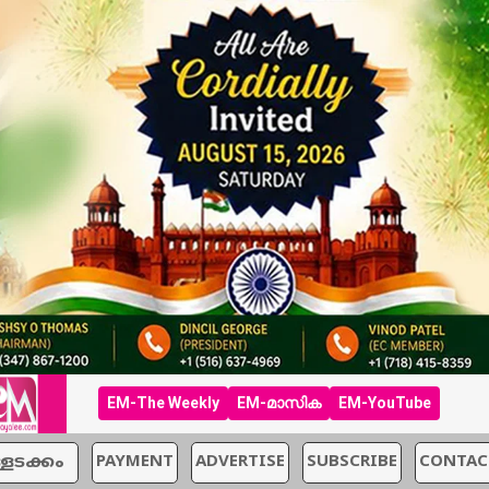
EM-The Weekly
EM-മാസിക
EM-YouTube
്ളടക്കം
PAYMENT
ADVERTISE
SUBSCRIBE
CONTAC