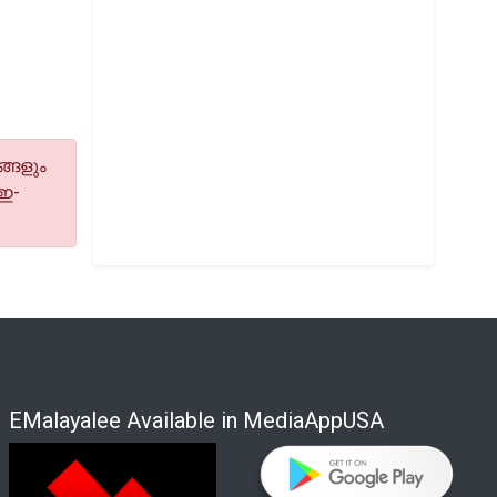
്ങളും
 ഇ-
EMalayalee Available in MediaAppUSA