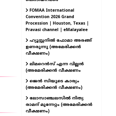
FOMAA International
Convention 2026 Grand
Procession | Houston, Texas |
Pravasi channel | eMalayalee
ഹ്യൂസ്റ്റനിൽ ഫോമാ അരങ്ങ്
ഉണരുന്നു (അമേരിക്കൻ
വീക്ഷണം)
ലിമറെൻസ് എന്ന വില്ലൻ
(അമേരിക്കൻ വീക്ഷണം
ജെൻ സിയുടെ കാര്യം
(അമേരിക്കൻ വീക്ഷണം)
ലോസാഞ്ചലസിൽ നിത്യ
രാമന് മുന്നേറ്റം (അമേരിക്കൻ
വീക്ഷണം)