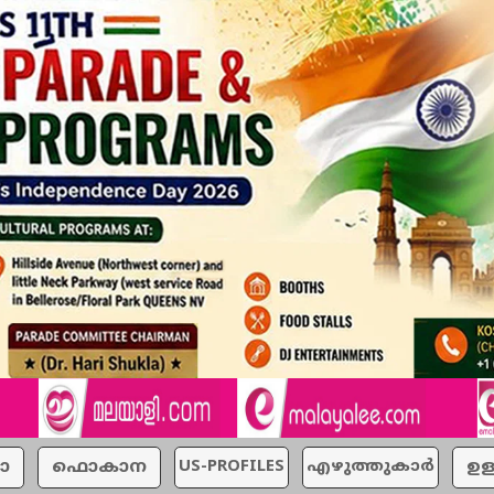
ാ
ഫൊകാന
US-PROFILES
എഴുത്തുകാര്‍
ഉള