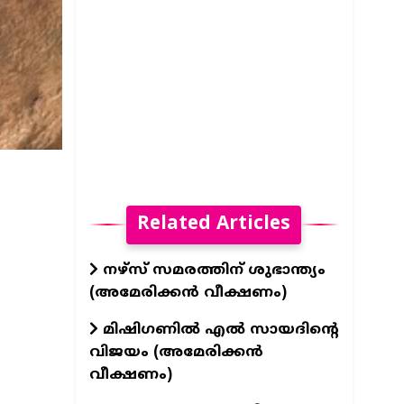
Related Articles
നഴ്സ് സമരത്തിന് ശുഭാന്ത്യം
(അമേരിക്കൻ വീക്ഷണം)
മിഷിഗണിൽ എൽ സായദിന്റെ
വിജയം (അമേരിക്കൻ
വീക്ഷണം)