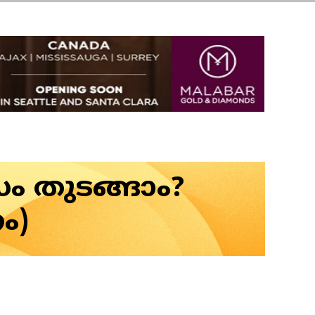
ം തുടങ്ങാം?
ം)