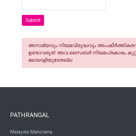
Submit
അസഭ്യവും നിയമവിരുദ്ധവും അപകീര്‍ത്തികരവു
ഉണ്ടാവരുത്. അവ സൈബര്‍ നിയമപ്രകാരം കുറ്റ
മലയാളിയുടേതല്ല
PATHRANGAL
Malayala Manorama