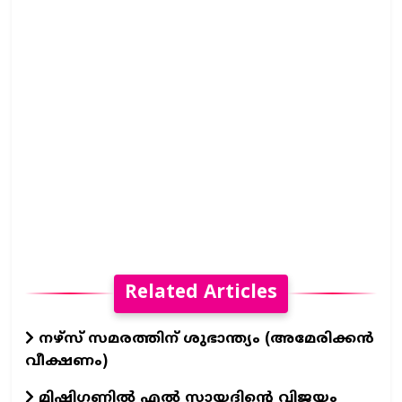
Related Articles
നഴ്സ് സമരത്തിന് ശുഭാന്ത്യം (അമേരിക്കൻ
വീക്ഷണം)
മിഷിഗണിൽ എൽ സായദിന്റെ വിജയം