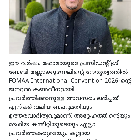
ഈ വർഷം ഫോമായുടെ പ്രസിഡന്റ് ശ്രീ
ബേബി മണ്ണാക്കുന്നേലിന്റെ നേതൃത്വത്തിൽ
FOMAA International Convention 2026-ന്റെ
ജനറൽ കൺവീനറായി
പ്രവർത്തിക്കാനുള്ള അവസരം ലഭിച്ചത്
എനിക്ക് വലിയ ബഹുമതിയും
ഉത്തരവാദിത്വവുമാണ്. അദ്ദേഹത്തിന്റെയും
ദേശീയ കമ്മിറ്റിയുടെയും എല്ലാ
പ്രവർത്തകരുടെയും കൂട്ടായ