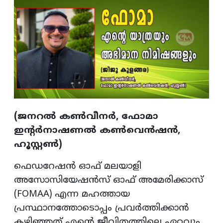
(ജനറൽ കൺവീനർ, ഫോമാ
ഇന്റർനാഷണൽ കൺവെൻഷൻ,
ഹൂസ്റ്റൺ)
ഫെഡറേഷൻ ഓഫ് മലയാളി
അസോസിയേഷൻസ് ഓഫ് അമേരിക്കാസ്
(FOMAA) എന്ന മഹത്തായ
പ്രസ്ഥാനത്തോടൊപ്പം പ്രവർത്തിക്കാൻ
കഴിഞ്ഞത് എന്റെ ജീവിതത്തിലെ ഏറ്റവും