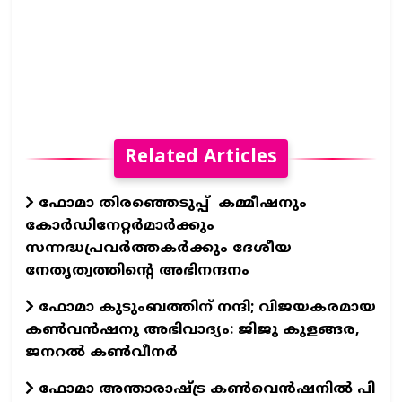
Related Articles
ഫോമാ തിരഞ്ഞെടുപ്പ് കമ്മീഷനും
കോർഡിനേറ്റർമാർക്കും
സന്നദ്ധപ്രവർത്തകർക്കും ദേശീയ
നേതൃത്വത്തിന്റെ അഭിനന്ദനം
ഫോമാ കുടുംബത്തിന് നന്ദി; വിജയകരമായ
കൺവൻഷനു അഭിവാദ്യം: ജിജു കുളങ്ങര,
ജനറൽ കൺവീനർ
ഫോമാ അന്താരാഷ്ട്ര കൺവെൻഷനിൽ പി