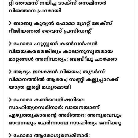
റ്റി തോമസ് നയിച്ച ടാക്‌സ്‌ സെമിനാർ
വിജ്ഞാന പ്രദമായി
ബാബു കുര്യൻ ഫോമാ ഗ്രേറ്റ് ലേക്സ്
റീജിയണൽ വൈസ് പ്രസിഡന്റ്
ഫോമാ ഹൂസ്റ്റൺ കൺവൻഷൻ
വിജയകരമെങ്കിലും കാലാനുസൃതമായ
മാറ്റങ്ങൾ അനിവാര്യം: ബബ്്‌ലു ചാക്കോ
ആദ്യം ഇലക്ഷൻ വിജയം; തുടർന്ന്
വിമാനത്തിൽ ആദരം; സണ്ണി കല്ലൂപ്പാറക്ക്
യാത്ര ഇരട്ടി മധുരമായി
ഫോമാ കൺവെൻഷനിലെ
സാഹിത്യസെമിനാർ: വായനയാണ്
എഴുത്തുകാരന്റെ അടിത്തറ; അനുഭവവും
ഭാവനയും ചേർന്നാലേ സാഹിത്യം ജനിക്കൂ
ഫോമാ ആരോഗ്യസെമിനാർ: