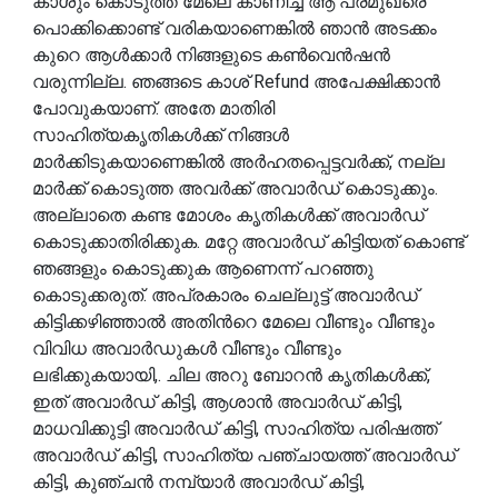
കാശും കൊടുത്ത് മേലെ കാണിച്ച ആ പ്രമുഖരെ
പൊക്കിക്കൊണ്ട് വരികയാണെങ്കിൽ ഞാൻ അടക്കം
കുറെ ആൾക്കാർ നിങ്ങളുടെ കൺവെൻഷൻ
വരുന്നില്ല. ഞങ്ങടെ കാശ് Refund അപേക്ഷിക്കാൻ
പോവുകയാണ്. അതേ മാതിരി
സാഹിത്യകൃതികൾക്ക് നിങ്ങൾ
മാർക്കിടുകയാണെങ്കിൽ അർഹതപ്പെട്ടവർക്ക്, നല്ല
മാർക്ക് കൊടുത്ത അവർക്ക് അവാർഡ് കൊടുക്കും.
അല്ലാതെ കണ്ട മോശം കൃതികൾക്ക് അവാർഡ്
കൊടുക്കാതിരിക്കുക. മറ്റേ അവാർഡ് കിട്ടിയത് കൊണ്ട്
ഞങ്ങളും കൊടുക്കുക ആണെന്ന് പറഞ്ഞു
കൊടുക്കരുത്. അപ്രകാരം ചെല്ലുട്ട് അവാർഡ്
കിട്ടിക്കഴിഞ്ഞാൽ അതിൻറെ മേലെ വീണ്ടും വീണ്ടും
വിവിധ അവാർഡുകൾ വീണ്ടും വീണ്ടും
ലഭിക്കുകയായി,. ചില അറു ബോറൻ കൃതികൾക്ക്,
ഇത് അവാർഡ് കിട്ടി, ആശാൻ അവാർഡ് കിട്ടി,
മാധവിക്കുട്ടി അവാർഡ് കിട്ടി, സാഹിത്യ പരിഷത്ത്
അവാർഡ് കിട്ടി, സാഹിത്യ പഞ്ചായത്ത് അവാർഡ്
കിട്ടി, കുഞ്ചൻ നമ്പ്യാർ അവാർഡ് കിട്ടി,