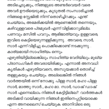
അടിച്ചെടുക്കും, നിങ്ങളുടെ അണ്ടർവെയർ വരെ
അവർ ഊരിയെടുക്കും, കൂടുതൽ സംസാരിച്ചാൽ
നിങ്ങളെ സ്റ്റേജിൽ നിന്ന് തൊഴിച്ചിറക്കും. എന്ത്
ചെയ്യാം, അമേരിക്കയിൽ ആണെങ്കിൽ തന്നെയും,
കഴിവുള്ളവരെ പ്രമുഖർ എന്ന് വിളിക്കാറുമില്ല.
പണവും മസിൽ പവറും, ആഭിജാത്യവും ഉള്ളവരെ,
ഇവിടെ കെട്ടിയെഴുന്നള്ളിക്കുന്നു. . അവരെ, സാർ,
സാർ എന്ന് വിളിച്ചു പൊക്കിക്കൊണ്ട് നടക്കുന്നു. .
കാര്യമായി സാഹിത്യം ഒന്നും
എഴുതിയിട്ടില്ലെങ്കിലും സാഹിത്യ വേദിയിലും മുഖ്യ
പ്രാസംഗികർ അവരായിരിക്കും. എന്നാൽ അനവധി
കൃതികൾ എഴുതിയവനെ, അസൂയക്കാർ തൊഴിച്ച്
തള്ളുകയും ചെയ്യും. അല്ലെങ്കിൽ നിങ്ങൾ
വാർത്തയിൽ ഒന്ന് നോക്കൂ. പിള്ള സാർ, മഹാ പിള്ള
സാർ, മാത്തു സാർ.., മഹാ മാ.. സാർ, ഡാഷ് ഡാഷ്
സാർ എന്നെല്ലാം നിങ്ങൾ കേട്ടിട്ടില്ലേ?. വാർത്തകൾ
അടിക്കടി വായിക്കുന്ന നിങ്ങൾ ഇതിനെപ്പറ്റിയൊക്കെ
എന്ന അനലൈസ് ചെയ്യുക. ഞാനിവിടെ ഒരു