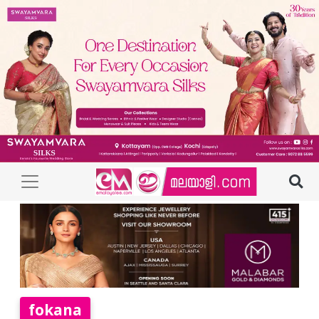
fokana