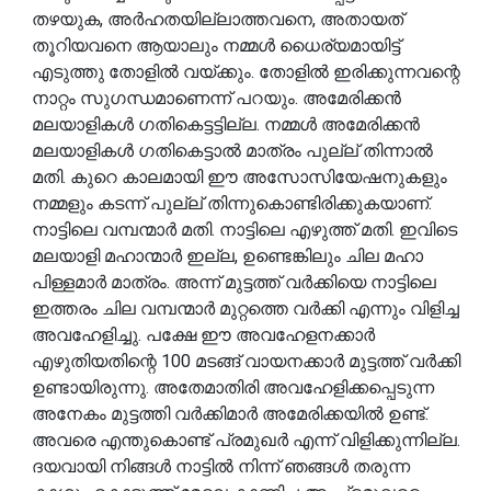
തഴയുക, അർഹതയില്ലാത്തവനെ, അതായത്
തൂറിയവനെ ആയാലും നമ്മൾ ധൈര്യമായിട്ട്
എടുത്തു തോളിൽ വയ്ക്കും. തോളിൽ ഇരിക്കുന്നവന്റെ
നാറ്റം സുഗന്ധമാണെന്ന് പറയും. അമേരിക്കൻ
മലയാളികൾ ഗതികെട്ടട്ടില്ല. നമ്മൾ അമേരിക്കൻ
മലയാളികൾ ഗതികെട്ടാൽ മാത്രം പുല്ല് തിന്നാൽ
മതി. കുറെ കാലമായി ഈ അസോസിയേഷനുകളും
നമ്മളും കടന്ന് പുല്ല് തിന്നുകൊണ്ടിരിക്കുകയാണ്.
നാട്ടിലെ വമ്പന്മാർ മതി. നാട്ടിലെ എഴുത്ത് മതി. ഇവിടെ
മലയാളി മഹാന്മാർ ഇല്ല, ഉണ്ടെങ്കിലും ചില മഹാ
പിള്ളമാർ മാത്രം. അന്ന് മുട്ടത്ത് വർക്കിയെ നാട്ടിലെ
ഇത്തരം ചില വമ്പന്മാർ മുറ്റത്തെ വർക്കി എന്നും വിളിച്ച
അവഹേളിച്ചു. പക്ഷേ ഈ അവഹേളനക്കാർ
എഴുതിയതിന്റെ 100 മടങ്ങ് വായനക്കാർ മുട്ടത്ത് വർക്കി
ഉണ്ടായിരുന്നു. അതേമാതിരി അവഹേളിക്കപ്പെടുന്ന
അനേകം മുട്ടത്തി വർക്കിമാർ അമേരിക്കയിൽ ഉണ്ട്.
അവരെ എന്തുകൊണ്ട് പ്രമുഖർ എന്ന് വിളിക്കുന്നില്ല.
ദയവായി നിങ്ങൾ നാട്ടിൽ നിന്ന് ഞങ്ങൾ തരുന്ന