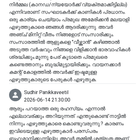
നിർമ്മല (കാനഡ/ന്യയോർക്ക് വ്യക്തമാക്കിട്ടില്ല)
എന്നിവരാണ്. സംഘാടകർക്ക് കാണികൾ പ്രധാനം.
ഒരു കാര്യം ചെയ്യാം പ്രമുഖ അമേരിക്കൻ മലയാളി
എഴുത്തുകാരെ ഞങ്ങൾ ആദരിക്കുന്നു. അവർ
അഞ്ച് മിനിറ്റ് വീതം നിങ്ങളോട് സംസാരിക്കും.
സംസാരത്തിൽ ആളുകളെ "വീഴ്ത്താൻ" കഴിഞ്ഞാൽ
അടുത്ത വർഷവും നിങ്ങളെ വിളിക്കാൻ ഭാരവാഹികൾ
ശ്രദ്ധിക്കും.മൂന്നു പേര് കൂടാതെ പ്രമുഖരെ
കണ്ടെത്താനും ബുദ്ധിമുട്ടായിരിക്കും. വായനക്കാർ
കമന്റ് കോളത്തിൽ അവർക്ക് ഇഷ്ടമുള്ള
എഴുത്തുകാരുടെ പേരുകൾ എഴുതുക.
Sudhir Panikkaveetil
2026-06-14 21:30:00
ആരും പറയാത്ത ഒരു രഹസ്യം. എന്നാൽ
എല്ലാവര്ക്കും അറിയുന്നത്. എന്തുകൊണ്ട് നാട്ടിൽ
നിന്നും എഴുത്തുകാരെ കൊണ്ടുവരുന്നു.? കാരണം
ഇവിടെയുള്ള എഴുത്തുകാർ പരസ്പരം
ബഹുമാനിക്കുന്നില്ല. അവർ തമ്മിൽ ശത്രുത ആണ്.