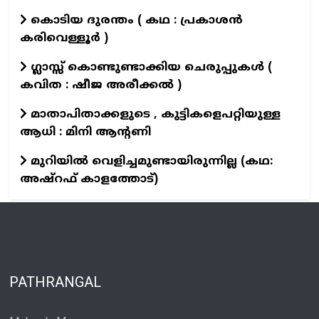
കൊടിയ ദുരന്തം ( കഥ : പ്രകാശൻ
കരിവെള്ളൂർ )
ഗ്ലാസ്സ് കൊണ്ടുണ്ടാക്കിയ ചെരുപ്പുകൾ (
കവിത : ഷീജ അരീക്കൽ )
മാതാപിതാക്കളുടെ , കുട്ടികളെപറ്റിയുള്ള
ആധി : മിനി ആന്റണി
മുറിയിൽ വെളിച്ചമുണ്ടായിരുന്നില്ല (കഥ:
അഷ്റഫ് കാളത്തോട്)
PATHRANGAL