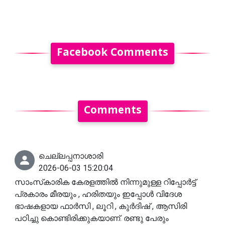
Facebook Comments
Comments
ചെല്ലപ്പനാശാരി
2026-06-03 15:20:04
സാംസ്‌കാരിക കേരളത്തിൽ നിന്നുമുള്ള റിപ്പോർട്ട്
പ്രകാരം മീരയും , ഹരിതയും ഇപ്പോൾ വിദേശ
ഭാഷകളായ ഫാർസി , ലൂറി , കുർദിഷ് , ആസിരി
പഠിച്ചു കൊണ്ടിരിക്കുകയാണ്. രണ്ടു പേരും