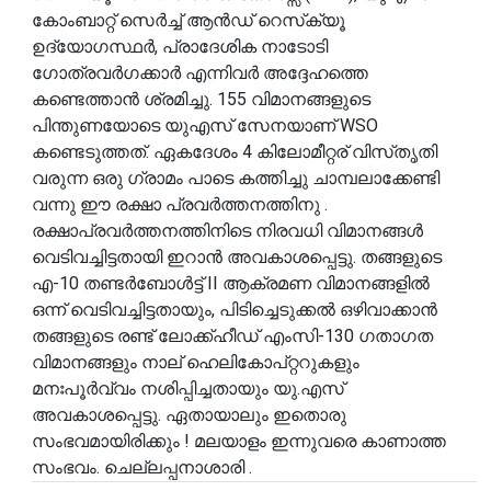
കോംബാറ്റ് സെർച്ച് ആൻഡ് റെസ്‌ക്യൂ
ഉദ്യോഗസ്ഥർ, പ്രാദേശിക നാടോടി
ഗോത്രവർഗക്കാർ എന്നിവർ അദ്ദേഹത്തെ
കണ്ടെത്താൻ ശ്രമിച്ചു. 155 വിമാനങ്ങളുടെ
പിന്തുണയോടെ യുഎസ് സേനയാണ് WSO
കണ്ടെടുത്തത്. ഏകദേശം 4 കിലോമീറ്റര് വിസ്‌തൃതി
വരുന്ന ഒരു ഗ്രാമം പാടെ കത്തിച്ചു ചാമ്പലാക്കേണ്ടി
വന്നു ഈ രക്ഷാ പ്രവർത്തനത്തിനു .
രക്ഷാപ്രവർത്തനത്തിനിടെ നിരവധി വിമാനങ്ങൾ
വെടിവച്ചിട്ടതായി ഇറാൻ അവകാശപ്പെട്ടു. തങ്ങളുടെ
എ-10 തണ്ടർബോൾട്ട് II ആക്രമണ വിമാനങ്ങളിൽ
ഒന്ന് വെടിവച്ചിട്ടതായും, പിടിച്ചെടുക്കൽ ഒഴിവാക്കാൻ
തങ്ങളുടെ രണ്ട് ലോക്ക്ഹീഡ് എംസി-130 ഗതാഗത
വിമാനങ്ങളും നാല് ഹെലികോപ്റ്ററുകളും
മനഃപൂർവ്വം നശിപ്പിച്ചതായും യു.എസ്
അവകാശപ്പെട്ടു. ഏതായാലും ഇതൊരു
സംഭവമായിരിക്കും ! മലയാളം ഇന്നുവരെ കാണാത്ത
സംഭവം. ചെല്ലപ്പനാശാരി .