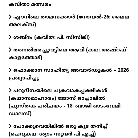
കവിതാ മത്സരം
ഏദനിലെ താമസക്കാർ (നോവല്‍-26: ലൈല
അലക്‌സ്)
ശബ്ദം (കവിത: പി. സിസിലി)
തണൽമരച്ചുവട്ടിലെ ആവി (കഥ: അഷ്‌റഫ്
കാളത്തോട്)
ഫൊക്കാന സാഹിത്യ അവാർഡുകൾ – 2026
പ്രഖ്യാപിച്ചു
പറുദീസയിലെ ചക്രവാകപ്പക്ഷികൾ
(കഥാസമാഹാരം) ജോസ് ഓച്ചാലിൽ
(പുസ്തക പരിചയം - 18: ബാജി ഓടംവേലി,
ഡാലസ്)
പോക്കുവെയിലിൽ ഒരു കുട തനിച്ച്
(ചെറുകഥ: ശ്യാം സുന്ദര്‍ പി എച്ച്)