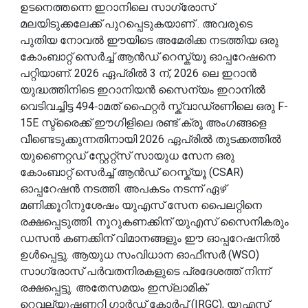
ഉടനെത്തന്നെ ഇറാനിലെ സാഗ്രോസ്
മലയിടുക്കലേക്ക്‌ പുറപ്പെടുകയാണ് . അവരുടെ
പുതിയ നോവൽ ഈയിടെ അമേരിക്ക നടത്തിയ ഒരു
കോംബാറ്റ് സെർച്ച് ആൻഡ് റെസ്ക്യൂ ഓപ്പറേഷനെ
പറ്റിയാണ്. 2026 ഏപ്രിൽ 3 ന്, 2026 ലെ ഇറാൻ
യുദ്ധത്തിനിടെ ഇറാനിയൻ സൈന്യം ഇറാനിൽ
വെടിവച്ചിട്ട 494-ാമത് ഫൈറ്റർ സ്ക്വാഡ്രണിലെ ഒരു F-
15E സ്ട്രൈക്ക് ഈഗിളിലെ രണ്ട് ക്രൂ അംഗങ്ങളെ
വീണ്ടെടുക്കുന്നതിനായി 2026 ഏപ്രിൽ തുടക്കത്തിൽ
യുണൈറ്റഡ് സ്റ്റേറ്റ്സ് സായുധ സേന ഒരു
കോംബാറ്റ് സെർച്ച് ആൻഡ് റെസ്ക്യൂ (CSAR)
ഓപ്പറേഷൻ നടത്തി. അപകടം നടന്ന് ഏഴ്
മണിക്കൂറിനുശേഷം യുഎസ് സേന പൈലറ്റിനെ
രക്ഷപ്പെടുത്തി. നൂറുകണക്കിന് യുഎസ് സൈനികരും
ഡസൻ കണക്കിന് വിമാനങ്ങളും ഈ ഓപ്പറേഷനിൽ
ഉൾപ്പെട്ടു. ആയുധ സംവിധാന ഓഫീസർ (WSO)
സാഗ്രോസ് പർവതനിരകളുടെ പ്രദേശത്ത് നിന്ന്
രക്ഷപ്പെട്ടു. അതേസമയം ഇസ്ലാമിക്
റെവല്യൂഷണറി ഗാർഡ് കോർപ്സ് (IRGC), യുഎസ്