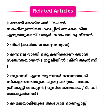
Related Articles
ടോണി മോറിസൺ ; 'പെൺ
സാഹിത്യത്തിലെ കറുപ്പിന് അഴകേകിയ
എഴുത്തുകാരി' : ആർ. ഗോപാലകൃഷ്ണൻ
നിധി (കവിത: വേണുനമ്പ്യാർ)
ഇന്നലെ രാത്രി ഒരു മണിക്കാണ് ഞാൻ
സ്വതന്ത്രയായത് ( ഇറ്റലിയിൽ : മിനി ആന്റണി
)
സുഗന്ധി എന്ന ആണ്ടാള്‍ ദേവനായകി
സ്ത്രൈണതയുടെ പുതുചരിത്രം - ഡോ.
ശ്രീക്കുട്ടി തങ്കപ്പന്‍ (പുസ്തകലോകം / ടി. ഡി
രാമകൃഷ്ണന്‍)
ഇ-മലയാളിയുടെ ആഗോള ഓണപ്പാട്ട്/