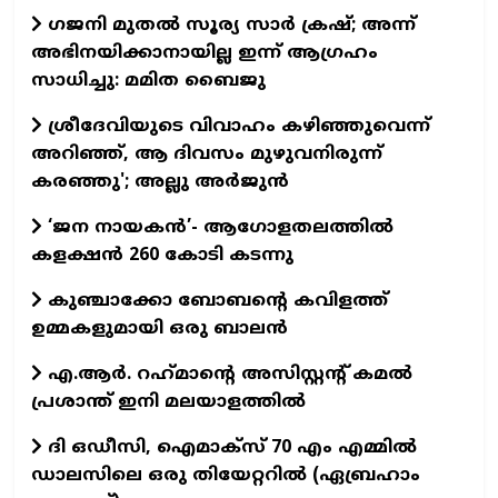
ഗജനി മുതല്‍ സൂര്യ സാര്‍ ക്രഷ്; അന്ന്
അഭിനയിക്കാനായില്ല ഇന്ന് ആഗ്രഹം
സാധിച്ചു: മമിത ബൈജു
ശ്രീദേവിയുടെ വിവാഹം കഴിഞ്ഞുവെന്ന്
അറിഞ്ഞ്, ആ ദിവസം മുഴുവനിരുന്ന്
കരഞ്ഞു'; അല്ലു അര്‍ജുന്‍
‘ജന നായകൻ’- ആഗോളതലത്തിൽ
കളക്ഷൻ 260 കോടി കടന്നു
കുഞ്ചാക്കോ ബോബന്റെ കവിളത്ത്
ഉമ്മകളുമായി ഒരു ബാലന്‍
എ.ആര്‍. റഹ്‌മാന്റെ അസിസ്റ്റന്റ് കമല്‍
പ്രശാന്ത് ഇനി മലയാളത്തില്‍
ദി ഒഡീസി, ഐമാക്സ് 70 എം എമ്മിൽ
ഡാലസിലെ ഒരു തിയേറ്ററിൽ (ഏബ്രഹാം