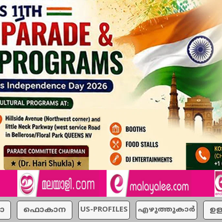
ാ
ഫൊകാന
US-PROFILES
എഴുത്തുകാര്‍
ഉള