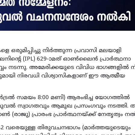
െ ഒരുമിപ്പിച്ചു നിർത്തുന്ന പ്രവാസി മലയാളി
നിന്റെ (IPL) 629-ാമത് ഓൺലൈൻ പ്രാർത്ഥനാ
വം നടന്നു. അമേരിക്കയുടെ വിവിധ ഭാഗങ്ങളിൽ നി
ുമായി നിരവധി വിശ്വാസികളാണ് ഈ ആത്മീയ
െൻട്രൽ സമയം 8:00 മണി) ആരംഭിച്ച യോഗത്തിൽ
. സാമുവൽ സ്വാഗതവും ആമുഖ പ്രസംഗവും നടത്തി. തു
ോൺ (രാജു) പ്രാരംഭ പ്രാർത്ഥനയ്ക്ക് നേതൃത്വം ന
2 വരെയുള്ള തിരുവചനഭാഗം (മാർത്തയുടെയും