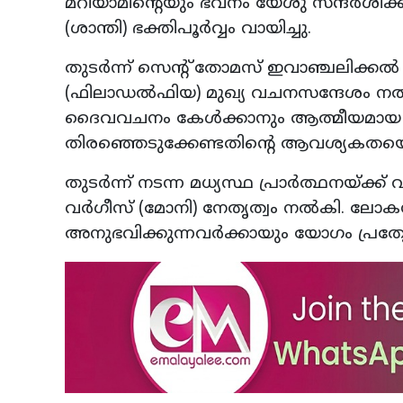
മറിയാമിന്റെയും ഭവനം യേശു സന്ദർശിക
(ശാന്തി) ഭക്തിപൂർവ്വം വായിച്ചു.
തുടർന്ന് സെന്റ് തോമസ് ഇവാഞ്ചലിക്കൽ 
(ഫിലാഡൽഫിയ) മുഖ്യ വചനസന്ദേശം നൽ
ദൈവവചനം കേൾക്കാനും ആത്മീയമായ ശാന്
തിരഞ്ഞെടുക്കേണ്ടതിന്റെ ആവശ്യകതയെക്കു
തുടർന്ന് നടന്ന മധ്യസ്ഥ പ്രാർത്ഥനയ്ക്
വർഗീസ് (മോനി) നേതൃത്വം നൽകി. ലോ
അനുഭവിക്കുന്നവർക്കായും യോഗം പ്രത്യേക