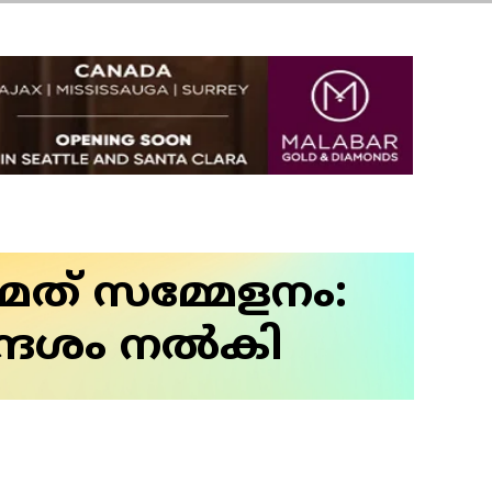
ത് സമ്മേളനം:
്ദേശം നൽകി