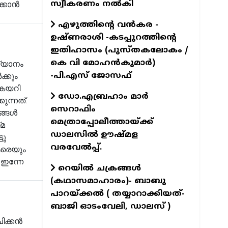
സ്വീകരണം നൽകി
ക്കാൻ
എഴുത്തിന്റെ വന്‍കര -
ഉഷ്ണരാശി -കടപ്പുറത്തിന്റെ
ഇതിഹാസം (പുസ്തകലോകം /
കെ വി മോഹന്‍കുമാര്‍)
ഖ്യാനം
-പി.എസ് ജോസഫ്‌
്കും
 കയറി
ഡോ.എബ്രഹാം മാര്‍
ുന്നത്.
സെറാഫിം
ങ്ങൾ
മെത്രാപ്പോലീത്തായ്ക്ക്
്മ
ഡാലസില്‍ ഊഷ്മള
ടു
വരവേല്‍പ്പ്.
ആരെയും
 ഇന്നേ
റെയില്‍ ചക്രങ്ങള്‍
(കഥാസമാഹാരം)- ബാബു
പാറയ്ക്കല്‍ ( തയ്യാറാക്കിയത്-
ബാജി ഓടംവേലി, ഡാലസ് )
ചിക്കൻ