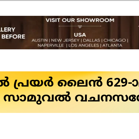
പ്രയർ ലൈൻ 629-ാമ
ം. സാമുവൽ വചനസന