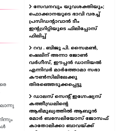
സേവനവും യുവശക്തിയും;
ഫൊക്കാനയുടെ ഭാവി വരച്ച്
പ്രസിഡന്റാവാന്‍ ടീം
ഇന്റഗ്രിറ്റിയുടെ ഫിലിപ്പോസ്
ഫിലിപ്പ്‌
റവ . ബിജു പി. സൈമൺ,
ഷെലിന് അന്നാ ജോൺ
വർഗീസ്, ഈപ്പൻ ഡാനിയൽ
എന്നിവർ മാർത്തോമാ സഭാ
കൗൺസിലിലേക്കു
വരെ
തിരഞ്ഞെടുക്കപ്പെട്ടു
,
ഡാലസ് സെന്റ് ഇഗ്നേഷ്യസ്
കത്തീഡ്രലിന്റെ
ലൊന്നു
ആഭിമുഖ്യത്തിൽ ആബൂൻ
മോർ ബസേലിയോസ് ജോസഫ്
ിന്നും
കാതോലിക്കാ ബാവയ്ക്ക്
കൾ