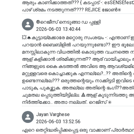
ആരും കാണിക്കാത്തത്??? { കടപ്പാട് -: esSENSEfest2
പാഴ് ശ്രമം നടത്തുന്നത്???? REJICE ജോൺ✳️
®️റെജീസ് നെടുങ്ങാ ഡ പ്പള്ളി
2026-06-03 13:40:44
💥🔥കൂട്ടായ്മക്കാരേ മറ്റൊരു സംശയം -: എന്താണ
പറയാൻ ബൈബിളിൽ പറയുന്നുണ്ടോ?? ഈ ഭൂലോകം മ
മനസ്സിലാകുന്ന വിധത്തിൽ കൊടുത്ത വചനത്തെ നിങ്
ആള് കളിക്കാൻ ശ്രമിക്കുന്നത്?? ആര് വായിച്ചാലു
നിങ്ങളുടെ കൈ കടത്തൽ അവിടെ ആ ആവശ്യമില്ല.എ
മറ്റുള്ളവരെ കൊച്ചാക്കുക എന്നല്ലേ?...?? അത
ഉണ്ടെന്നല്ലേ??? ഒരുത്തന്റെയും നാക്കിട്ടടി ഇവിട
പാടുക, പുകഴ്ത്തുക. അതല്ലേ അതിന്റെ ഭംഗി??
ചുമതല പ്പെടുത്തിയിട്ടില്ല. 🔺ആള് കൂടുന്നിടത
നിർത്തിക്കോ... അതാ നല്ലത്.. റെജിസ് ✳️
Jayan Varghese
2026-06-03 13:52:56
ഏറെ തെറ്റിദ്ധരിപ്പിക്കപ്പെട്ട ഒരു വാക്കാണ് പ്രാർ