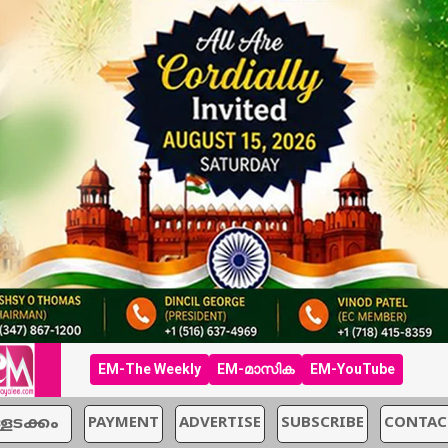
EM-The Weekly
EM-മാസിക
EM-YouTube
്ളടക്കം
PAYMENT
ADVERTISE
SUBSCRIBE
CONTAC