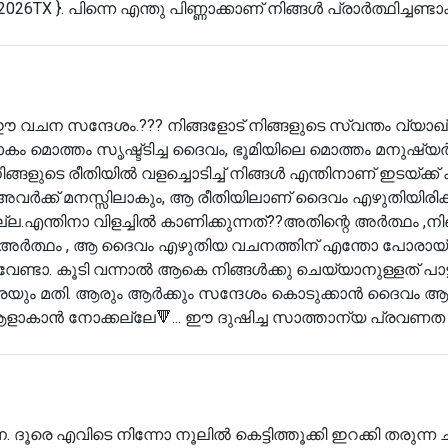
026TX }. പിന്നെ എന്തു പിണ്ണാക്കാണ് നിങ്ങൾ പ്രാർത്ഥിച്ചണ്ടാ
് ഈ വചന സന്ദേശം.??? നിങ്ങളോട് നിങ്ങളുടെ സ്വന്തം വ്യാ
ൊത്തം സൃഷ്ട്ടിച്ച ദൈവം, ഭൂമിയിലെ മൊത്തം മനുഷ്യർക
ങളുടെ രീതിയിൽ വളച്ചൊടിച്ച് നിങ്ങൾ എന്തിനാണ് ഇടയ്ക്ക്
ം അവർക്ക് മനസ്സിലാകും, ആ രീതിയിലാണ് ദൈവം എഴുതിയിരിക്ക
ന്തിനാ വിളച്ചിൽ കാണിക്കുന്നത്??അതിന്റെ അർത്ഥം ,നി
ിന്റെ അർത്ഥം , ആ ദൈവം എഴുതിയ വചനത്തിന് എന്തോ പോരായ
െ വേണ്ടാ. കൂടി വന്നാൽ ആകെ നിങ്ങൾക്കു ചെയ്യാനുള്ളത് പാട്
അത്രയും മതി. ആരും ആർക്കും സന്ദേശം കൊടുക്കാൻ ദൈവം 
്തു ആളാകാൻ നോക്കല്ലേ🔻... ഈ ദുഷിച്ച സാത്താന്യ പ്രവണത
ത്ഥന. ദൂരെ എവിടെ നിന്നോ നൂലിൽ കെട്ടിത്തൂക്കി ഇറക്കി തരുന്ന 