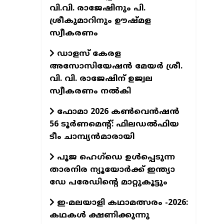
വി.വി. രാജേഷിനും പി.
ശ്രീകുമാറിനും ഊഷ്മള
സ്വീകരണം
ഡാളസ് കേരള
അസോസിയേഷൻ മേയർ ശ്രീ.
വി. വി. രാജേഷിന് ഉജ്വല
സ്വീകരണം നൽകി
ഫോമാ 2026 കൺവെൻഷൻ
56 ടൂർണമെന്റ്: ഫിലഡൽഫിയ
ടീം ചാമ്പ്യൻമാരായി
പൂജ ഹെഗ്‌ഡെ ഉൾപ്പെടുന്ന
താരനിര ന്യൂയോർക്ക് ഇന്ത്യാ
ഡേ പരേഡിന്റെ മാറ്റുകൂട്ടും
ഇ-മലയാളി കഥാമത്സരം -2026:
കഥകൾ ക്ഷണിക്കുന്നു