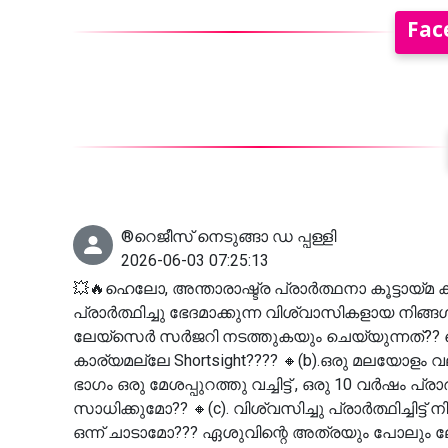
Fac
®️റെജീസ് നെടുങ്ങാ ഡ പ്പള്ളി
2026-06-03 07:25:13
💥🔥ഹെലോ, അന്താരാഷ്ട്ര പ്രാർത്ഥനാ കൂട്ടായ്മ 
പ്രാർത്ഥിച്ചു ഭേദമാക്കുന്ന വിശ്വാസികളായ നിങ്ങൾ
ലേയ്സെർ സർജറി നടത്തുകയും ചെയ്യുന്നത്?? വെറ
കാര്യമല്ലേ Shortsight???? 🔸(b).ഒരു മലയോളം 
ഭാഗം ഒരു മേശപ്പുറത്തു വച്ചിട്ട് , ഒരു 10 വർഷം പ്രാ
സാധിക്കുമോ?? 🔸(c). വിശ്വസിച്ചു പ്രാർത്ഥിച്ചിട്ട് 
ഒന്ന് ചാടാമോ??? ഏശുവിന്റെ അത്രയും പോലു