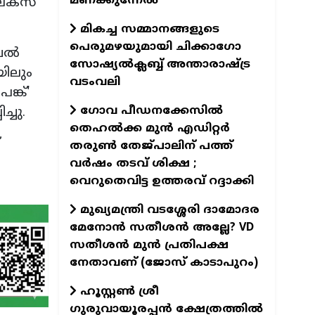
മണക്കുന്നേല്‍
ലക്സ്
മികച്ച സമ്മാനങ്ങളുടെ
പെരുമഴയുമായി ചിക്കാഗോ
ുവൽ
സോഷ്യൽക്ലബ്ബ് അന്താരാഷ്‌ട്ര
ിലും
വടംവലി
്ക്'
ഗോവ പീഡനക്കേസിൽ
്ചു.
തെഹൽക്ക മുൻ എഡിറ്റർ
തരുൺ തേജ്പാലിന് പത്ത്
വർഷം തടവ് ശിക്ഷ ;
വെറുതെവിട്ട ഉത്തരവ് റദ്ദാക്കി
മുഖ്യമന്ത്രി വടശ്ശേരി ദാമോദര
മേനോൻ സതീശൻ അല്ലേ? VD
സതീശൻ മുൻ പ്രതിപക്ഷ
നേതാവണ് (ജോസ് കാടാപുറം)
ഹൂസ്റ്റൺ ശ്രീ
ഗുരുവായൂരപ്പൻ ക്ഷേത്രത്തിൽ