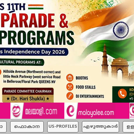
ാ
ഫൊകാന
US-PROFILES
എഴുത്തുകാര്‍
ഉള