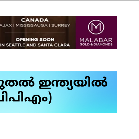
ടുതൽ ഇന്ത്യയിൽ
പിപിഎം)