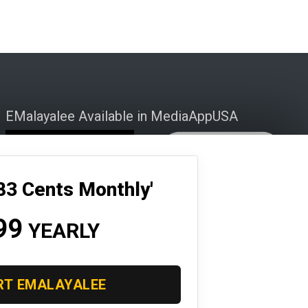
EMalayalee Available in MediaAppUSA
 83 Cents Monthly'
99
YEARLY
RT EMALAYALEE