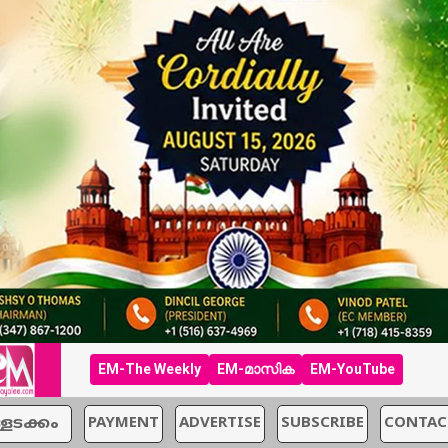
EM-The Weekly
EM-മാസിക
EM-YouTube
്ളടക്കം
PAYMENT
ADVERTISE
SUBSCRIBE
CONTAC