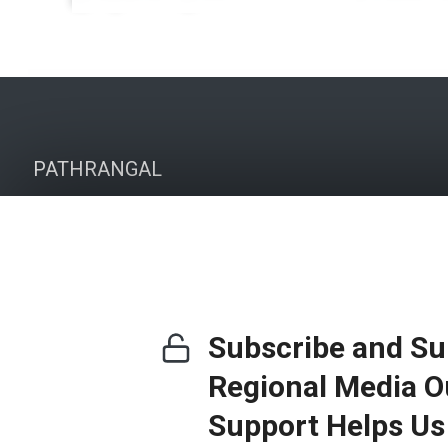
PATHRANGAL
Malayala Manorama
Mathrubhumi
Kerala Kaumudi
Subscribe and Su
Deepika
Regional Media Ou
Deshabhimani
Support Helps Us 
Madhyamam