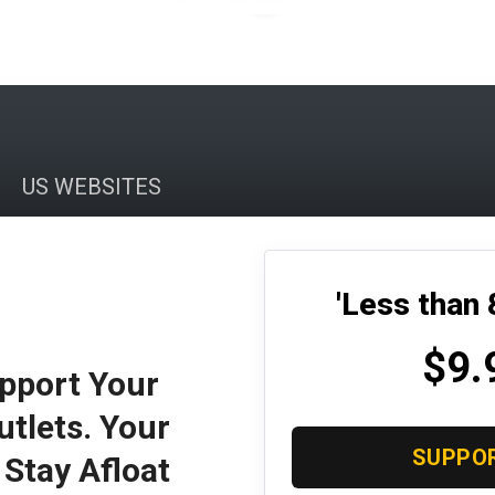
US WEBSITES
Santhigram USA
Joychen Puthukulam
'Less than
Fokana
$9.
pport Your
Fomaa
tlets. Your
SUPPO
Stay Afloat