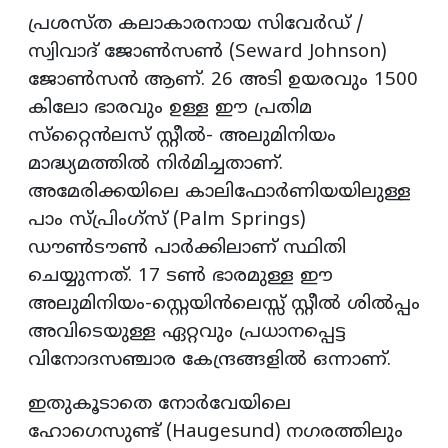
പ്രശസ്ത കലാകാരനായ സിവേര്‍ഡ് /
സ്വിവാദ് ജോണ്‍സണ്‍ (Seward Johnson)
ജോണ്‍സന്‍ ആണ്. 26 അടി ഉയരവും 1500
കിലോ ഭാരവും ഉള്ള ഈ പ്രതിമ
സ്‌റ്റൈന്‍ലസ് സ്റ്റീല്‍- അലുമിനിയം
മാദ്ധ്യമത്തില്‍ നിര്‍മിച്ചതാണ്.
അമേരിക്കയിലെ കാലിഫോര്‍ണിയയിലുള്ള
പാം സ്പ്രിംഗ്‌സ് (Palm Springs)
ഡൗണ്‍ടൗണ്‍ പാര്‍ക്കിലാണ് സ്ഥിതി
ചെയ്യുന്നത്. 17 ടണ്‍ ഭാരമുള്ള ഈ
അലുമിനിയം-സ്റ്റെയിന്‍ലെസ്സ് സ്റ്റീല്‍ ശില്‍പ്പം
അവിടെയുള്ള ഏറ്റവും പ്രധാനപ്പെട്ട
വിനോദസഞ്ചാര കേന്ദ്രങ്ങളില്‍ ഒന്നാണ്.
ഇതുകൂടാതെ നോര്‍വേയിലെ
ഹോഗെസുണ്ട് (Haugesund) നഗരത്തിലും