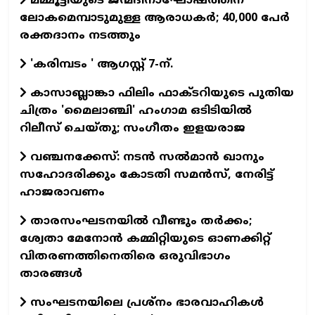
മമ്മൂട്ടിയുടെ ജന്മദിനാഘോഷത്തിന്
ലോകമെമ്പാടുമുള്ള ആരാധകര്‍; 40,000 പേര്‍
രക്തദാനം നടത്തും
'കരിമ്പടം ' ആഗസ്റ്റ് 7-ന്.
കാസാബ്ലാങ്കാ ഫിലിം ഫാക്ടറിയുടെ പുതിയ
ചിത്രം 'മൈലാഞ്ചി' ഹംഗാമ ഒടിടിയില്‍
റിലീസ് ചെയ്തു; സംഗീതം ഇളയരാജ
വഞ്ചനക്കേസ്: നടന്‍ സല്‍മാന്‍ ഖാനും
സഹോദരിക്കും കോടതി സമന്‍സ്, നേരിട്ട്
ഹാജരാവണം
താരസംഘടനയില്‍ വീണ്ടും തര്‍ക്കം;
ശ്വേതാ മേനോന്‍ കമ്മിറ്റിയുടെ ഓണക്കിറ്റ്
വിതരണത്തിനെതിരെ ഒരുവിഭാഗം
താരങ്ങള്‍
സംഘടനയിലെ പ്രശ്നം ഭാരവാഹികൾ