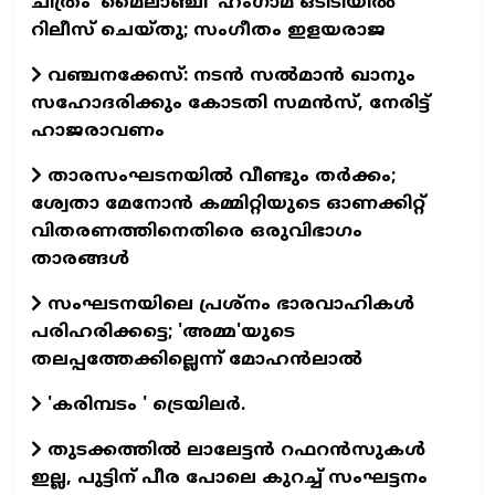
ചിത്രം 'മൈലാഞ്ചി' ഹംഗാമ ഒടിടിയില്‍
റിലീസ് ചെയ്തു; സംഗീതം ഇളയരാജ
വഞ്ചനക്കേസ്: നടന്‍ സല്‍മാന്‍ ഖാനും
സഹോദരിക്കും കോടതി സമന്‍സ്, നേരിട്ട്
ഹാജരാവണം
താരസംഘടനയില്‍ വീണ്ടും തര്‍ക്കം;
ശ്വേതാ മേനോന്‍ കമ്മിറ്റിയുടെ ഓണക്കിറ്റ്
വിതരണത്തിനെതിരെ ഒരുവിഭാഗം
താരങ്ങള്‍
സംഘടനയിലെ പ്രശ്നം ഭാരവാഹികൾ
പരിഹരിക്കട്ടെ; 'അമ്മ'യുടെ
തലപ്പത്തേക്കില്ലെന്ന് മോഹൻലാൽ
'കരിമ്പടം ' ട്രെയിലര്‍.
തുടക്കത്തില്‍ ലാലേട്ടന്‍ റഫറന്‍സുകള്‍
ഇല്ല, പുട്ടിന് പീര പോലെ കുറച്ച് സംഘട്ടനം