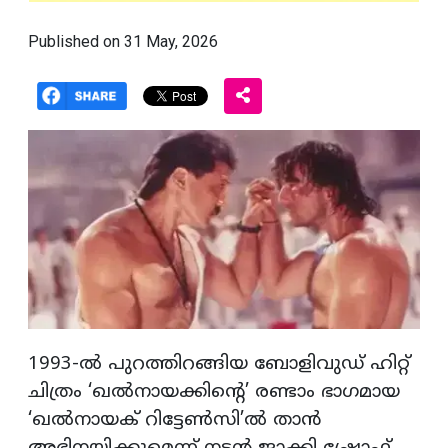
Published on 31 May, 2026
1993-ൽ പുറത്തിറങ്ങിയ ബോളിവുഡ് ഹിറ്റ്
ചിത്രം ‘ഖൽനായക്കിന്റെ’ രണ്ടാം ഭാഗമായ
‘ഖൽനായക് റിട്ടേൺസി’ൽ താൻ