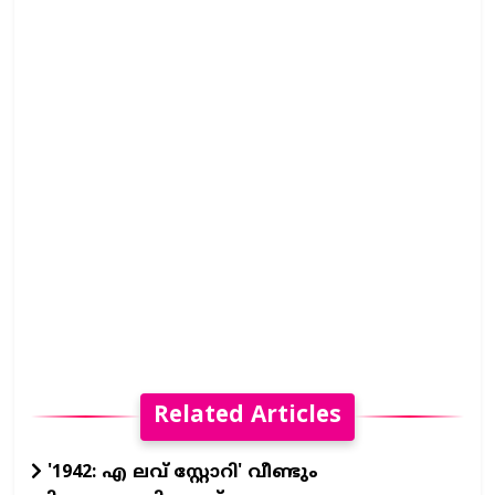
Related Articles
'1942: എ ലവ് സ്റ്റോറി' വീണ്ടും