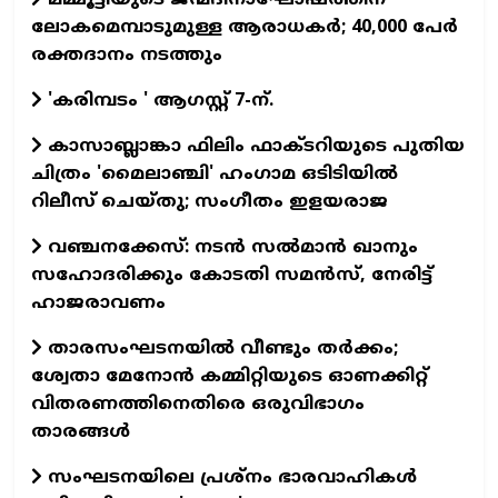
മമ്മൂട്ടിയുടെ ജന്മദിനാഘോഷത്തിന്
ലോകമെമ്പാടുമുള്ള ആരാധകര്‍; 40,000 പേര്‍
രക്തദാനം നടത്തും
'കരിമ്പടം ' ആഗസ്റ്റ് 7-ന്.
കാസാബ്ലാങ്കാ ഫിലിം ഫാക്ടറിയുടെ പുതിയ
ചിത്രം 'മൈലാഞ്ചി' ഹംഗാമ ഒടിടിയില്‍
റിലീസ് ചെയ്തു; സംഗീതം ഇളയരാജ
വഞ്ചനക്കേസ്: നടന്‍ സല്‍മാന്‍ ഖാനും
സഹോദരിക്കും കോടതി സമന്‍സ്, നേരിട്ട്
ഹാജരാവണം
താരസംഘടനയില്‍ വീണ്ടും തര്‍ക്കം;
ശ്വേതാ മേനോന്‍ കമ്മിറ്റിയുടെ ഓണക്കിറ്റ്
വിതരണത്തിനെതിരെ ഒരുവിഭാഗം
താരങ്ങള്‍
സംഘടനയിലെ പ്രശ്നം ഭാരവാഹികൾ