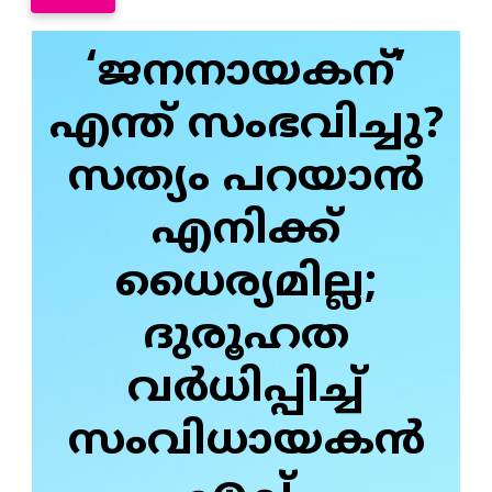
‘ജനനായകന്’
എന്ത് സംഭവിച്ചു?
സത്യം പറയാൻ
എനിക്ക്
ധൈര്യമില്ല;
ദുരൂഹത
വർധിപ്പിച്ച്
സംവിധായകൻ