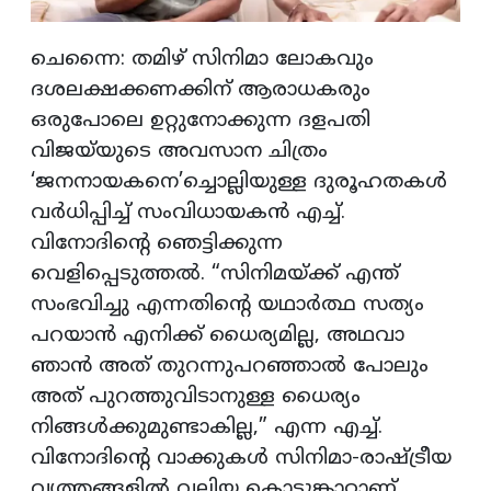
ചെന്നൈ: തമിഴ് സിനിമാ ലോകവും
ദശലക്ഷക്കണക്കിന് ആരാധകരും
ഒരുപോലെ ഉറ്റുനോക്കുന്ന ദളപതി
വിജയ്‌യുടെ അവസാന ചിത്രം
‘ജനനായകനെ’ച്ചൊല്ലിയുള്ള ദുരൂഹതകൾ
വർധിപ്പിച്ച് സംവിധായകൻ എച്ച്.
വിനോദിന്റെ ഞെട്ടിക്കുന്ന
വെളിപ്പെടുത്തൽ. “സിനിമയ്ക്ക് എന്ത്
സംഭവിച്ചു എന്നതിന്റെ യഥാർത്ഥ സത്യം
പറയാൻ എനിക്ക് ധൈര്യമില്ല, അഥവാ
ഞാൻ അത് തുറന്നുപറഞ്ഞാൽ പോലും
അത് പുറത്തുവിടാനുള്ള ധൈര്യം
നിങ്ങൾക്കുമുണ്ടാകില്ല,” എന്ന എച്ച്.
വിനോദിന്റെ വാക്കുകൾ സിനിമാ-രാഷ്ട്രീയ
വൃത്തങ്ങളിൽ വലിയ കൊടുങ്കാറ്റാണ്