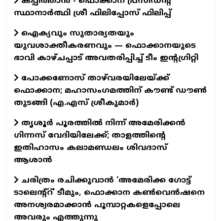
കപ്പിത്താൻ - ഫൊക്കാന പ്രസിഡന്റ്
സ്ഥാനാർത്ഥി ശ്രീ ഫിലിപ്പോസ് ഫിലിപ്പ്
ഐക്യവും സുതാര്യതയും
യുവശാക്തീകരണവും — ഫൊക്കാനയുടെ
ഭാവി കാഴ്ചപ്പാട് അവതരിപ്പിച്ച് ടീം ഇന്റഗ്രിറ്റി
പോക്കണോസ് താഴ്‌വരയിലേയ്ക്ക്
ഫൊക്കാന; മഹാസംഗമത്തിന് കൗണ്ട് ഡൗണ്‍
തുടങ്ങി (എ.എസ് ശ്രീകുമാര്‍)
തൃശൂർ പൂരത്തിൽ നിന്ന് അമേരിക്കൻ
ഗിന്നസ് വേദിയിലേക്ക്; താളത്തിന്റെ
ഇതിഹാസം കലാമണ്ഡലം ശിവദാസ്
ആശാൻ
ചരിത്രം രചിക്കുവാൻ ‘അമേരിക്ക ഗോട്ട്
ടാലെന്റ്റ്’ ടീമും, ഫൊക്കാന കൺവെൻഷനെ
അനശ്വരമാക്കാൻ പൂമ്പാറ്റകളെപ്പോലെ
അവരും എത്തുന്നു