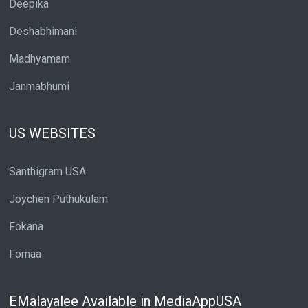
Deepika
Deshabhimani
Madhyamam
Janmabhumi
US WEBSITES
Santhigram USA
Joychen Puthukulam
Fokana
Fomaa
EMalayalee Available in MediaAppUSA