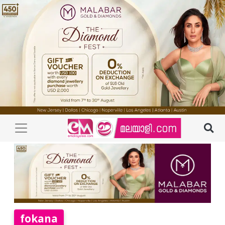
fokana