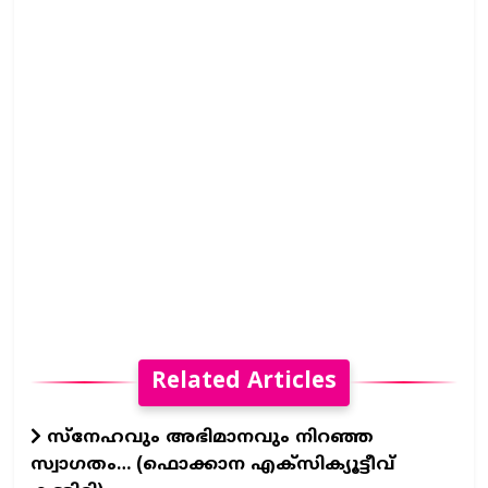
Related Articles
സ്നേഹവും അഭിമാനവും നിറഞ്ഞ
സ്വാഗതം… (ഫൊക്കാന എക്സിക്യൂട്ടീവ്