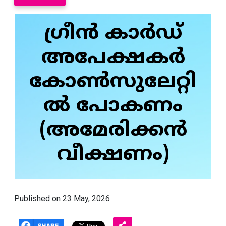
ഗ്രീൻ കാർഡ്
അപേക്ഷകർ
കോൺസുലേറ്റി
ൽ പോകണം
(അമേരിക്കൻ
വീക്ഷണം)
Published on 23 May, 2026