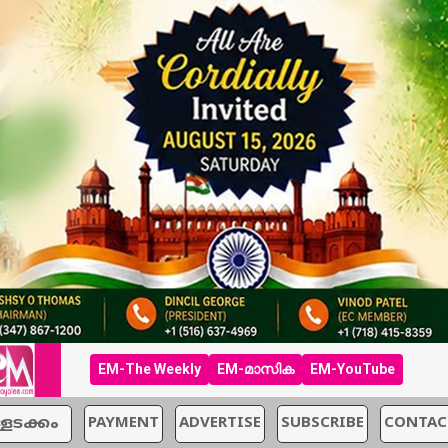
EM-The Weekly
EM-മാസിക
EM-YouTube
്ളടക്കം
PAYMENT
ADVERTISE
SUBSCRIBE
CONTAC