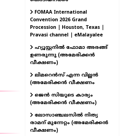
FOMAA International
Convention 2026 Grand
Procession | Houston, Texas |
Pravasi channel | eMalayalee
ഹ്യൂസ്റ്റനിൽ ഫോമാ അരങ്ങ്
ഉണരുന്നു (അമേരിക്കൻ
വീക്ഷണം)
ലിമറെൻസ് എന്ന വില്ലൻ
(അമേരിക്കൻ വീക്ഷണം
ജെൻ സിയുടെ കാര്യം
(അമേരിക്കൻ വീക്ഷണം)
ലോസാഞ്ചലസിൽ നിത്യ
രാമന് മുന്നേറ്റം (അമേരിക്കൻ
വീക്ഷണം)