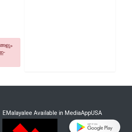
്ങളും
 ഇ-
EMalayalee Available in MediaAppUSA