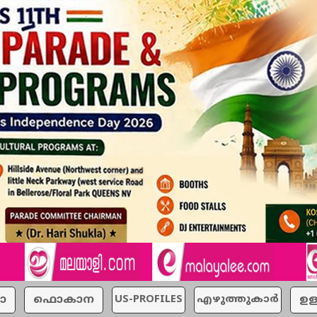
ാ
ഫൊകാന
US-PROFILES
എഴുത്തുകാര്‍
ഉള