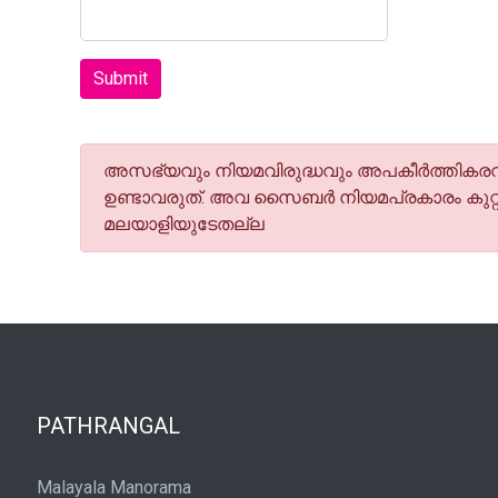
Submit
അസഭ്യവും നിയമവിരുദ്ധവും അപകീര്‍ത്തികരവു
ഉണ്ടാവരുത്. അവ സൈബര്‍ നിയമപ്രകാരം കുറ്റ
മലയാളിയുടേതല്ല
PATHRANGAL
Malayala Manorama