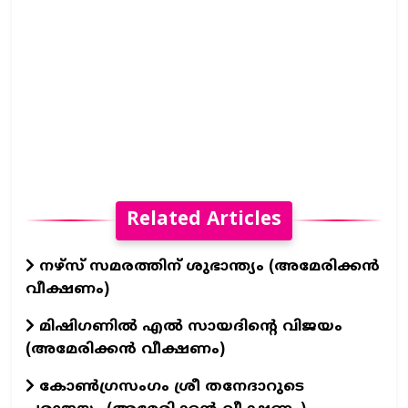
Related Articles
നഴ്സ് സമരത്തിന് ശുഭാന്ത്യം (അമേരിക്കൻ
വീക്ഷണം)
മിഷിഗണിൽ എൽ സായദിന്റെ വിജയം
(അമേരിക്കൻ വീക്ഷണം)
കോൺഗ്രസംഗം ശ്രീ തനേദാറുടെ