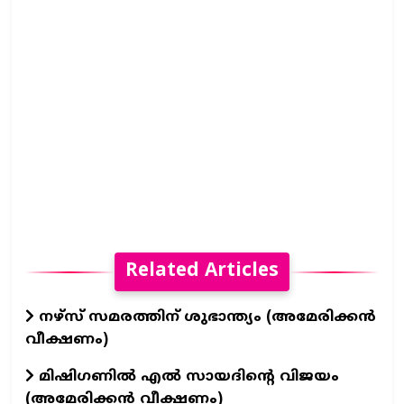
Related Articles
നഴ്സ് സമരത്തിന് ശുഭാന്ത്യം (അമേരിക്കൻ
വീക്ഷണം)
മിഷിഗണിൽ എൽ സായദിന്റെ വിജയം
(അമേരിക്കൻ വീക്ഷണം)