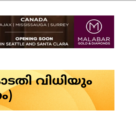
കോടതി വിധിയും
ം)