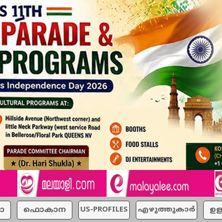
ാ
ഫൊകാന
US-PROFILES
എഴുത്തുകാര്‍
ഉള