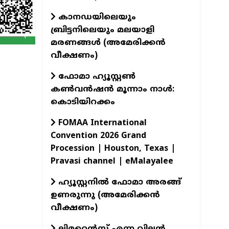
കാനഡയിലെയും
ബ്രിട്ടനിലെയും മലയാളി
മരണങ്ങൾ (അമേരിക്കൻ
വീക്ഷണം)
ഫോമാ ഹ്യൂസ്റ്റൺ
കൺവൻഷൻ മൂന്നാം നാൾ:
കൊടിയിറക്കം
FOMAA International
Convention 2026 Grand
Procession | Houston, Texas |
Pravasi channel | eMalayalee
ഹ്യൂസ്റ്റനിൽ ഫോമാ അരങ്ങ്
ഉണരുന്നു (അമേരിക്കൻ
വീക്ഷണം)
ലിമറെൻസ് എന്ന വില്ലൻ