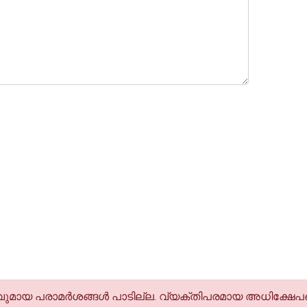
മായ പരാമര്‍ശങ്ങള്‍ പാടില്ല. വ്യക്തിപരമായ അധിക്ഷേപങ