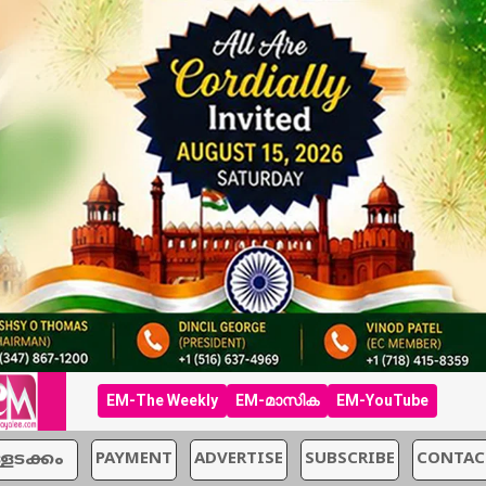
EM-The Weekly
EM-മാസിക
EM-YouTube
്ളടക്കം
PAYMENT
ADVERTISE
SUBSCRIBE
CONTAC