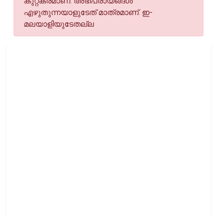
കുറ്റകരമാണ്. അഭിപ്രായങ്ങള്‍
എഴുതുന്നയാളുടേത് മാത്രമാണ്. ഇ-
മലയാളിയുടേതല്ല