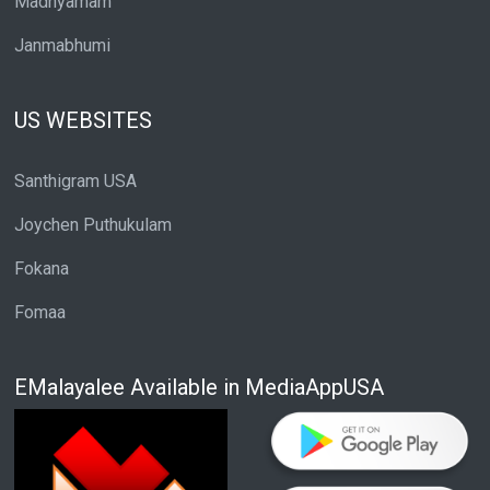
Madhyamam
Janmabhumi
US WEBSITES
Santhigram USA
Joychen Puthukulam
Fokana
Fomaa
EMalayalee Available in MediaAppUSA