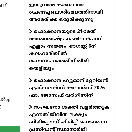
ണ്
ഇതുവരെ കാണാത്ത
ചെണ്ടപ്പഞ്ചാരിമേളത്തിനായി
അമേരിക്ക ഒരുമിക്കുന്നു
ഫൊക്കാനയുടെ 21-ാമത്
അന്താരാഷ്ട്ര കൺവൻഷന്
എല്ലാം സജ്ജം; ഓഗസ്റ്റ് 6ന്
കലഹാരിയിൽ
മഹാസംഗമത്തിന് തിരി
തെളിയും
ഫൊക്കാന ഹ്യൂമാനിറ്റേറിയന്‍
എക്‌സലന്‍സ് അവാര്‍ഡ് 2026
ഫാ. ജോസഫ് വര്‍ഗീസിന്
ർച്ച
സംഘടനാ ശക്തി വളർത്തുക
ി
എന്നത് ജീവിത ലക്ഷ്യം:
ഫിലിപ്പോസ് ഫിലിപ്പ് ഫൊക്കാന
പ്രസിഡന്റ് സ്ഥാനാർഥി