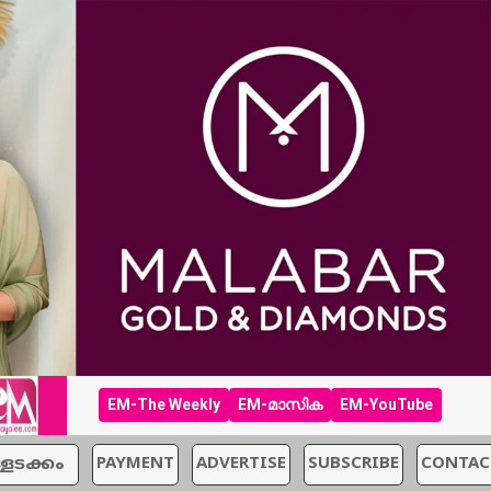
EM-The Weekly
EM-മാസിക
EM-YouTube
്ളടക്കം
PAYMENT
ADVERTISE
SUBSCRIBE
CONTAC