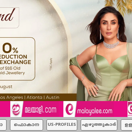
ാ
ഫൊകാന
US-PROFILES
എഴുത്തുകാര്‍
ഉള