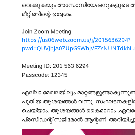
വെക്കുകയും അസോസിയേഷനുകളുടെ അഭി
മീറ്റിങ്ങിന്റെ ഉദ്ദേശം.
Join Zoom Meeting
https://us06web.zoom.us/j/2015636294?
pwd=QUVJbjA0ZUpGSWhJVFZYNUNTdkNu
Meeting ID: 201 563 6294
Passcode: 12345
എല്ലാ മേഖലയിലും മാറ്റങ്ങളുണ്ടാകുന്നുണ്
പുതിയ ആശയങ്ങൾ വന്നു. സംഘടനകളിലും ഈ മ
ചെയ്യാം. ആശയങ്ങൾ കൈമാറാം ,ഏവരേയും
പ്രസിഡന്റ് സജിമോൻ ആന്റണി അറിയിച്ചു