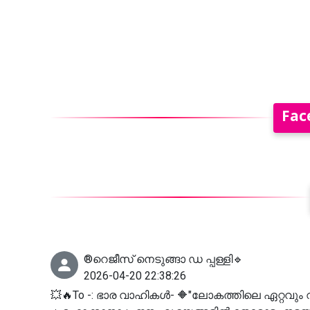
Fac
®️റെജീസ് നെടുങ്ങാ ഡ പ്പള്ളി🔹
2026-04-20 22:38:26
💥🔥To -: ഭാര വാഹികൾ- 🔶"ലോകത്തിലെ ഏറ്റ