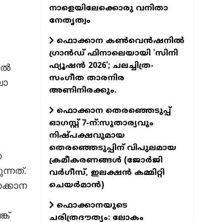
നാളെയിലേക്കൊരു വനിതാ
നേതൃത്വം
ഫൊക്കാന കണ്‍വെന്‍ഷനില്‍
ഗ്രാന്‍ഡ് ഫിനാലെയായി 'സിനി
ഫ്യൂഷന്‍ 2026'; ചലച്ചിത്ര-
ിൽ
സംഗീത താരനിര
ലാ
അണിനിരക്കും.
ഫൊക്കാന തെരഞ്ഞെടുപ്പ്
ഓഗസ്റ്റ് 7-ന്:സുതാര്യവും
നിഷ്പക്ഷവുമായ
തെരഞ്ഞെടുപ്പിന് വിപുലമായ
ന
ക്രമീകരണങ്ങൾ (ജോർജി
്നത്.
വർഗീസ്, ഇലക്ഷൻ കമ്മിറ്റി
ചെയർമാൻ)
ക്കാന
ഫൊക്കാനയുടെ
ക്
ചരിത്രദൗത്യം: ലോകം