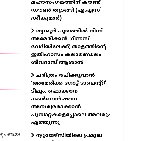
മഹാസംഗമത്തിന് കൗണ്ട്
ഡൗണ്‍ തുടങ്ങി (എ.എസ്
ശ്രീകുമാര്‍)
തൃശൂർ പൂരത്തിൽ നിന്ന്
അമേരിക്കൻ ഗിന്നസ്
വേദിയിലേക്ക്; താളത്തിന്റെ
ഇതിഹാസം കലാമണ്ഡലം
ശിവദാസ് ആശാൻ
ചരിത്രം രചിക്കുവാൻ
‘അമേരിക്ക ഗോട്ട് ടാലെന്റ്റ്’
ടീമും, ഫൊക്കാന
കൺവെൻഷനെ
അനശ്വരമാക്കാൻ
പൂമ്പാറ്റകളെപ്പോലെ അവരും
എത്തുന്നു
നയും ആയ
ന്യൂജേഴ്സിയിലെ പ്രമുഖ