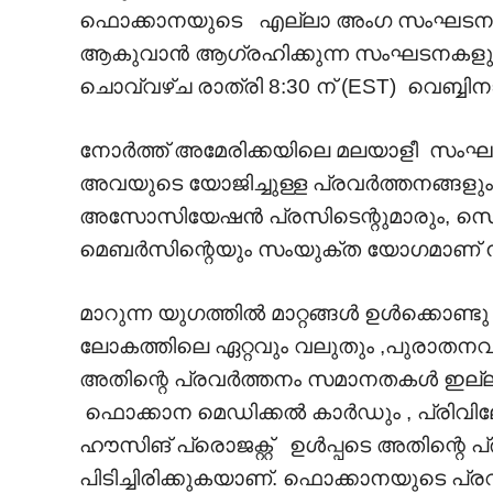
ഫൊക്കാനയുടെ എല്ലാ അംഗ സംഘടന
ആകുവാൻ ആഗ്രഹിക്കുന്ന സംഘടനകളുടെ ഭ
ചൊവ്വഴ്ച രാത്രി 8:30 ന് (EST) വെബ്ബി
നോർത്ത് അമേരിക്കയിലെ മലയാളീ സ
അവയുടെ യോജിച്ചുള്ള പ്രവർത്തനങ്ങളു
അസോസിയേഷൻ പ്രസിടെന്റുമാരും, സെക്രെട
മെബർസിന്റെയും സംയുക്ത യോഗമാണ് നട
മാറുന്ന യുഗത്തിൽ മാറ്റങ്ങൾ ഉൾക്കൊണ്
ലോകത്തിലെ ഏറ്റവും വലുതും ,പുര
അതിന്റെ പ്രവർത്തനം സമാനതകൾ ഇല്ലാത്ത
ഫൊക്കാന മെഡിക്കൽ കാർഡും , പ്രിവില
ഹൗസിങ് പ്രൊജക്റ്റ് ഉൾപ്പടെ അതിന്റെ
പിടിച്ചിരിക്കുകയാണ്. ഫൊക്കാനയുടെ 