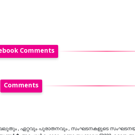
ebook Comments
Comments
വും വലുതും , ഏറ്റവും പുരാതനവും , സംഘടനകളുടെ സംഘട