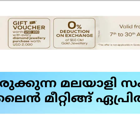
രുക്കുന്ന മലയാളി
 മീറ്റിങ്ങ് ഏപ്രിൽ