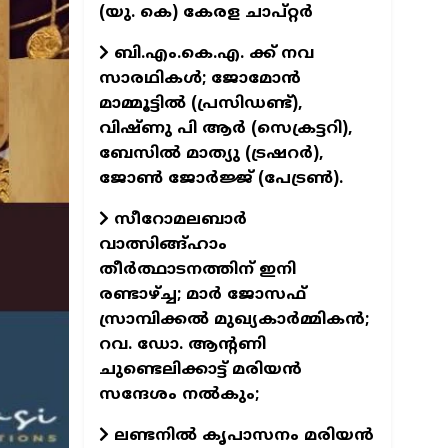
(യു. കെ) കേരള ചാപ്റ്റര്‍
ബി.എം.കെ.എ. ക്ക് നവ
സാരഥികള്‍; ജോമോന്‍
മാമ്മൂട്ടില്‍ (പ്രസിഡണ്ട്),
വിഷ്ണു പി ആര്‍ (സെക്രട്ടറി),
ബേസില്‍ മാത്യു (ട്രഷറര്‍),
ജോണ്‍ ജോര്‍ജ്ജ് (പേട്രണ്‍).
സീറോമലബാര്‍
വാത്സിങ്ങ്ഹാം
തീര്‍ത്ഥാടനത്തിന് ഇനി
രണ്ടാഴ്ച്ച; മാര്‍ ജോസഫ്
സ്രാമ്പിക്കല്‍ മുഖ്യകാര്‍മ്മികന്‍;
റവ. ഡോ. ആന്റണി
ചുണ്ടെലിക്കാട്ട് മരിയന്‍
സന്ദേശം നല്‍കും;
ലണ്ടനില്‍ കൃപാസനം മരിയന്‍