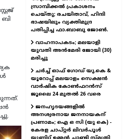
സ്രാമ്പിക്കല്‍ പ്രകാശനം
റേജ്
ചെയ്തു; രചയിതാവ്, ഹിന്ദി
 ബി
ഭാഷയിലും വ്യക്തിമുദ്ര
പതിപ്പിച്ച ഫാ.ബാബു ജോണ്‍.
വാഹനാപകടം; മലയാളി
യുവതി അൻമേരി ജോയി (30)
മരിച്ചു
്യേക
ചർച്ച് ഓഫ് ഗോഡ് യു.കെ &
്‍
യൂറോപ്പ് മലയാളം സെക്ഷൻ
വാർഷിക കോൺഫറൻസ്
ജൂലൈ 24 മുതൽ 26 വരെ
ുന്നത്.
ജനഹൃദയങ്ങളില്‍
ന്‍
അനശ്വരനായ ജനനായകന്
ചു.
പ്രണാമം; ഐ ഒ സി (യു കെ) -
കേരള ചാപ്റ്റര്‍ ലിവര്‍പൂള്‍
യൂണിറ്റ് ഉമ്മന്‍ ചാണ്ടി സ്മൃതി