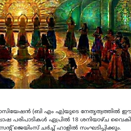
സോസിയേഷന്‍ (ബി എം എ)യുടെ നേതൃത്വത്തില്‍ 
ോഷ പരിപാടികള്‍ ഏപ്രില്‍ 18 ശനിയാഴ്ച വൈകിട്ട
ന്റ് ജെയിംസ് ചര്‍ച്ച് ഹാളില്‍ സംഘടിപ്പിക്കും.