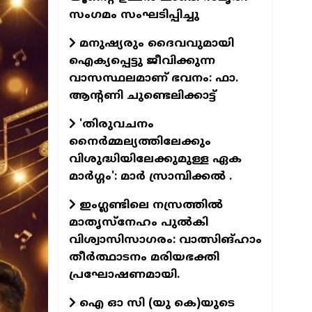
സംഗമം സംഘടിപ്പിച്ചു
മനുഷ്യരും ദൈവവുമായി
ഐക്യപ്പെട്ടു ജീവിക്കുന്ന
വാസസ്ഥലമാണ് ഭവനം: ഫാ.
ആന്റണി ചുണ്ടെലിക്കാട്ട്
'തിരുവചനം
നൈര്‍മ്മല്യത്തിലേക്കും
വിശുദ്ധിയിലേക്കുമുള്ള ഏക
മാര്‍ഗ്ഗം': മാര്‍ സ്രാമ്പിക്കല്‍ .
ഇംഗ്ലണ്ടിലെ നസ്രത്തില്‍
മാതൃസ്‌നേഹം പുല്‍കി
വിശ്വാസിസാഗരം: വാത്സിങ്ഹാം
തീര്‍ത്ഥാടനം മരിയഭക്തി
പ്രഘോഷണമായി.
ഐ ഓ സി (യു കെ)യുടെ