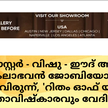
റ്റര്‍ - വിഷു - ഈദ
്: കലാഭവന്‍ ജോബിയോ
ിരുന്ന്, 'റിതം ഓഫ് യ
താവിഷ്‌കാരവും വേദി