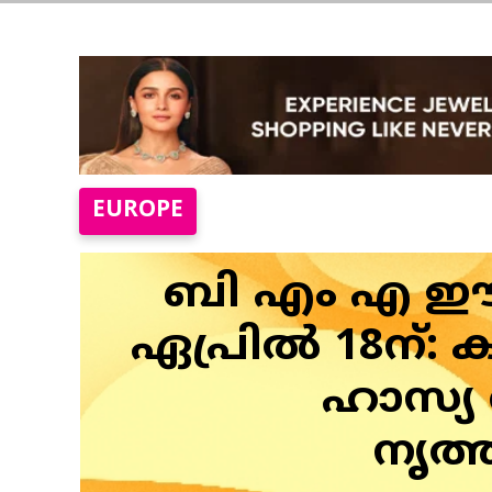
EUROPE
ബി എം എ ഈസ്
ഏപ്രില്‍ 18ന
ഹാസ്യ വ
നൃത്