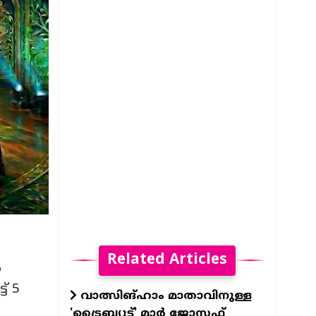
Related Articles
ഈ
് 5
വാത്സിങ്ഹാം മാതാവിനുള്ള
'ട്രൈബ്യുട്ട്' മാര്‍ ജോസഫ്