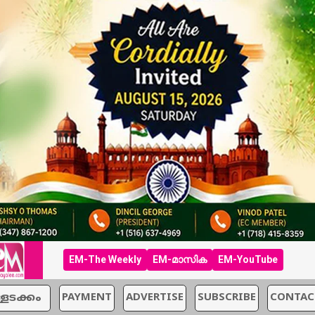
EM-The Weekly
EM-മാസിക
EM-YouTube
്ളടക്കം
PAYMENT
ADVERTISE
SUBSCRIBE
CONTAC