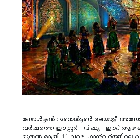
ബോള്‍ട്ടണ്‍ : ബോള്‍ട്ടണ്‍ മലയാളീ അ
വര്‍ഷത്തെ ഈസ്റ്റര്‍ - വിഷു - ഈദ് ആഘ
മുതല്‍ രാത്രി 11 വരെ ഫാന്‍വര്‍ത്തിലെ സെ