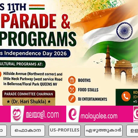
ാ
ഫൊകാന
US-PROFILES
എഴുത്തുകാര്‍
ഉള