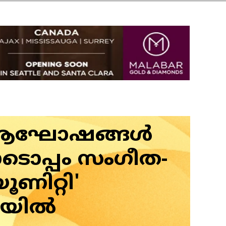
് ആഘോഷങ്ങള്‍
ടൊപ്പം സംഗീത-
ൂണിറ്റി'
യില്‍