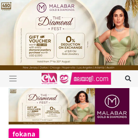
fokana