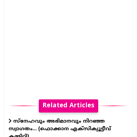
Related Articles
സ്നേഹവും അഭിമാനവും നിറഞ്ഞ
സ്വാഗതം… (ഫൊക്കാന എക്സിക്യൂട്ടീവ്
കമ്മിറ്റി)