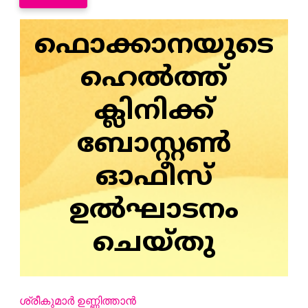
ഫൊക്കാനയുടെ
ഹെൽത്ത്
ക്ലിനിക്ക്
ബോസ്റ്റൺ
ഓഫീസ്
ഉൽഘാടനം
ചെയ്‌തു
ശ്രീകുമാർ ഉണ്ണിത്താൻ