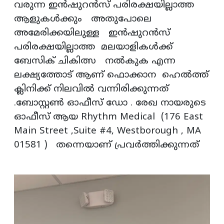
വരുന്ന ഇൻഷുറൻസ് പരിരക്ഷയില്ലാത്ത
ആളുകൾക്കും അതുപോലെ
അമേരിക്കയിലുള്ള ഇൻഷുറൻസ്
പരിരക്ഷയില്ലാത്ത മലയാളികൾക്ക്
ബേസിക് ചികിത്സ നൽകുക എന്ന
ലക്ഷ്യത്തോട് ആണ് ഫൊക്കാന ഹെൽത്ത്
ക്ലിനിക്ക് നിലവിൽ വന്നിരിക്കുന്നത്
.ബോസ്റ്റൺ ഓഫീസ് ഡോ . രേഖ നായരുടെ
ഓഫീസ് ആയ Rhythm Medical (176 East
Main Street ,Suite #4, Westborough , MA
01581 ) തന്നെയാണ് പ്രവർത്തിക്കുന്നത്