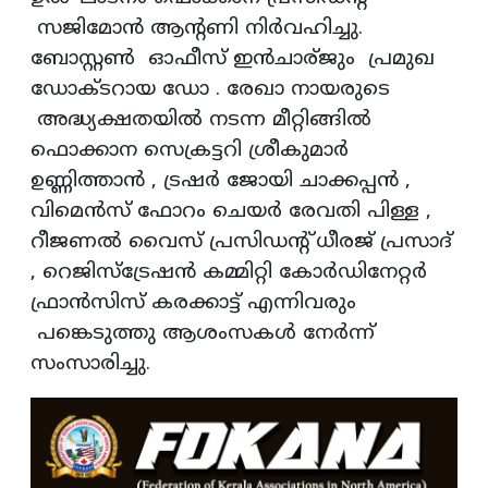
സജിമോൻ ആന്റണി നിർവഹിച്ചു.
ബോസ്റ്റൺ ഓഫീസ് ഇൻചാര്ജും പ്രമുഖ
ഡോക്ടറായ ഡോ . രേഖാ നായരുടെ
അദ്ധ്യക്ഷതയിൽ നടന്ന മീറ്റിങ്ങിൽ
ഫൊക്കാന സെക്രട്ടറി ശ്രീകുമാർ
ഉണ്ണിത്താൻ , ട്രഷർ ജോയി ചാക്കപ്പൻ ,
വിമെൻസ് ഫോറം ചെയർ രേവതി പിള്ള ,
റീജണൽ വൈസ് പ്രസിഡന്റ് ധീരജ് പ്രസാദ്
, റെജിസ്ട്രേഷൻ കമ്മിറ്റി കോർഡിനേറ്റർ
ഫ്രാൻസിസ് കരക്കാട്ട് എന്നിവരും
പങ്കെടുത്തു ആശംസകൾ നേർന്ന്
സംസാരിച്ചു.