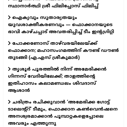
സ്ഥാനാർത്ഥി ശ്രീ ഫിലിപ്പോസ് ഫിലിപ്പ്
ഐക്യവും സുതാര്യതയും
യുവശാക്തീകരണവും — ഫൊക്കാനയുടെ
ഭാവി കാഴ്ചപ്പാട് അവതരിപ്പിച്ച് ടീം ഇന്റഗ്രിറ്റി
പോക്കണോസ് താഴ്‌വരയിലേയ്ക്ക്
ഫൊക്കാന; മഹാസംഗമത്തിന് കൗണ്ട് ഡൗണ്‍
തുടങ്ങി (എ.എസ് ശ്രീകുമാര്‍)
തൃശൂർ പൂരത്തിൽ നിന്ന് അമേരിക്കൻ
ഗിന്നസ് വേദിയിലേക്ക്; താളത്തിന്റെ
ഇതിഹാസം കലാമണ്ഡലം ശിവദാസ്
ആശാൻ
ചരിത്രം രചിക്കുവാൻ ‘അമേരിക്ക ഗോട്ട്
ടാലെന്റ്റ്’ ടീമും, ഫൊക്കാന കൺവെൻഷനെ
അനശ്വരമാക്കാൻ പൂമ്പാറ്റകളെപ്പോലെ
അവരും എത്തുന്നു