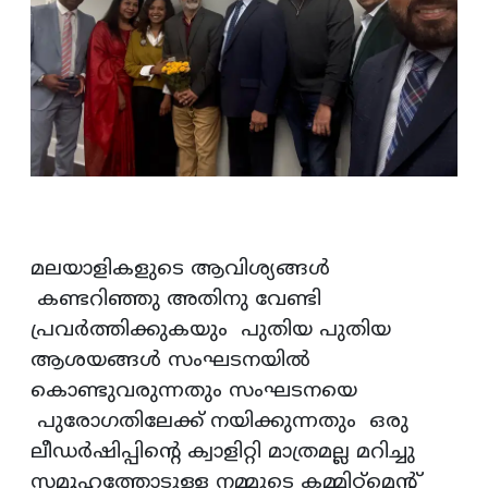
മലയാളികളുടെ ആവിശ്യങ്ങൾ
കണ്ടറിഞ്ഞു അതിനു വേണ്ടി
പ്രവർത്തിക്കുകയും പുതിയ പുതിയ
ആശയങ്ങൾ സംഘടനയിൽ
കൊണ്ടുവരുന്നതും സംഘടനയെ
പുരോഗതിലേക്ക് നയിക്കുന്നതും ഒരു
ലീഡർഷിപ്പിന്റെ ക്വാളിറ്റി മാത്രമല്ല മറിച്ചു
സമൂഹത്തോടുള്ള നമ്മുടെ കമ്മിറ്റ്‌മെന്റ്