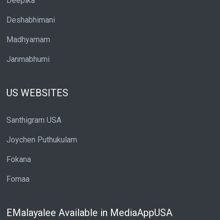
Deepika
Deshabhimani
Madhyamam
Janmabhumi
US WEBSITES
Santhigram USA
Joychen Puthukulam
Fokana
Fomaa
EMalayalee Available in MediaAppUSA