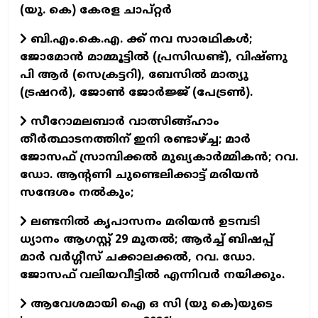
(യു. കെ) കേരള ചാപ്റ്റര്‍
ബി.എം.കെ.എ. ക്ക് നവ സാരഥികള്‍;
ജോമോന്‍ മാമ്മൂട്ടില്‍ (പ്രസിഡണ്ട്), വിഷ്ണു
പി ആര്‍ (സെക്രട്ടറി), ബേസില്‍ മാത്യു
(ട്രഷറര്‍), ജോണ്‍ ജോര്‍ജ്ജ് (പേട്രണ്‍).
സീറോമലബാര്‍ വാത്സിങ്ങ്ഹാം
തീര്‍ത്ഥാടനത്തിന് ഇനി രണ്ടാഴ്ച്ച; മാര്‍
ജോസഫ് സ്രാമ്പിക്കല്‍ മുഖ്യകാര്‍മ്മികന്‍; റവ.
ഡോ. ആന്റണി ചുണ്ടെലിക്കാട്ട് മരിയന്‍
സന്ദേശം നല്‍കും;
ലണ്ടനില്‍ കൃപാസനം മരിയന്‍ ഉടമ്പടി
ധ്യാനം ആഗസ്റ്റ് 29 മുതല്‍; ആര്‍ച്ച് ബിഷപ്പ്
മാര്‍ വര്‍ഗ്ഗീസ് ചക്കാലക്കല്‍, റവ. ഡോ.
ജോസഫ് വലിയവീട്ടില്‍ എന്നിവര്‍ നയിക്കും.
ആവേശമായി ഐ ഒ സി (യു കെ)യുടെ