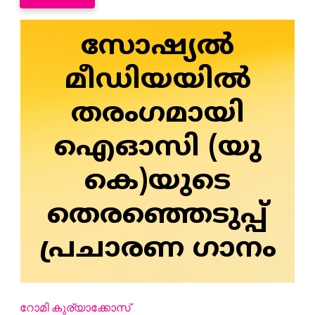
സോഷ്യല്‍
മീഡിയയില്‍
തരംഗമായി
ഐഓസി (യു
കെ)യുടെ
തെരഞ്ഞെടുപ്പ്
പ്രചാരണ ഗാനം
റോമി കുര്യാക്കോസ്