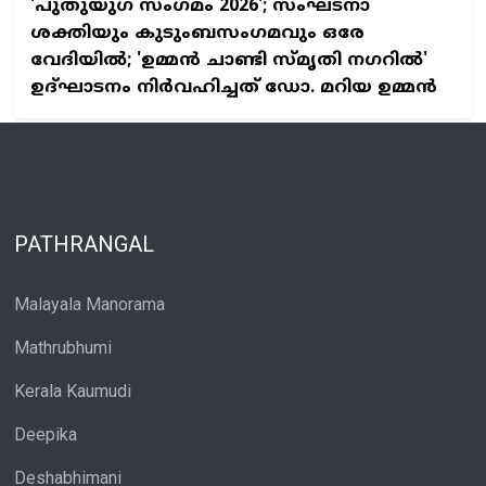
'പുതുയുഗ സംഗമം 2026'; സംഘടനാ
ശക്തിയും കുടുംബസംഗമവും ഒരേ
വേദിയില്‍; 'ഉമ്മന്‍ ചാണ്ടി സ്മൃതി നഗറില്‍'
ഉദ്ഘാടനം നിര്‍വഹിച്ചത് ഡോ. മറിയ ഉമ്മന്‍
PATHRANGAL
Malayala Manorama
Mathrubhumi
Kerala Kaumudi
Deepika
Deshabhimani