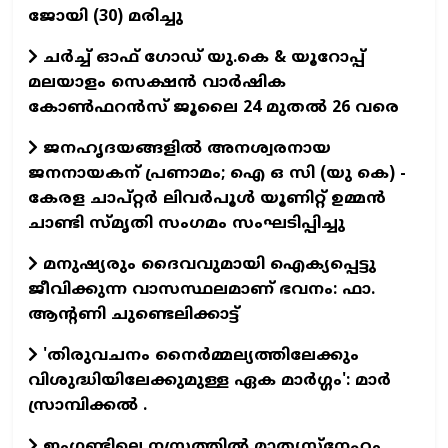
ജോയി (30) മരിച്ചു
ചർച്ച് ഓഫ് ഗോഡ് യു.കെ & യൂറോപ്പ്
മലയാളം സെക്ഷൻ വാർഷിക
കോൺഫറൻസ് ജൂലൈ 24 മുതൽ 26 വരെ
ജനഹൃദയങ്ങളില്‍ അനശ്വരനായ
ജനനായകന് പ്രണാമം; ഐ ഒ സി (യു കെ) -
കേരള ചാപ്റ്റര്‍ ലിവര്‍പൂള്‍ യൂണിറ്റ് ഉമ്മന്‍
ചാണ്ടി സ്മൃതി സംഗമം സംഘടിപ്പിച്ചു
മനുഷ്യരും ദൈവവുമായി ഐക്യപ്പെട്ടു
ജീവിക്കുന്ന വാസസ്ഥലമാണ് ഭവനം: ഫാ.
ആന്റണി ചുണ്ടെലിക്കാട്ട്
'തിരുവചനം നൈര്‍മ്മല്യത്തിലേക്കും
വിശുദ്ധിയിലേക്കുമുള്ള ഏക മാര്‍ഗ്ഗം': മാര്‍
സ്രാമ്പിക്കല്‍ .
ഇംഗ്ലണ്ടിലെ നസ്രത്തില്‍ മാതൃസ്‌നേഹം