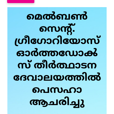
മെൽബൺ
സെന്റ്.
ഗ്രീഗോറിയോസ്
ഓർത്തഡോൿ
സ്‌ തീർത്ഥാടന
ദേവാലയത്തിൽ
പെസഹാ
ആചരിച്ചു