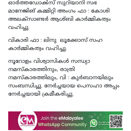
ഓർത്തഡോൿസ്‌ സുറിയാനി സഭ
മാനേജിങ് കമ്മിറ്റി അംഗം ഫാ : കോശി
അലക്സാണ്ടർ ആശ്ബി കാർമ്മികത്വം
വഹിച്ചു.
വികാരി ഫാ : ലിനു ലൂക്കോസ് സഹ
കാർമ്മികത്വം വഹിച്ചു.
നൂറോളം വിശ്വാസികൾ സന്ധ്യാ
നമസ്കാരത്തിനും, രാത്രി
നമസ്കാരത്തിലും, വി : കുർബാനയിലും
സംബന്ധിച്ചു. നേർച്ചയായ പെസഹാ അപ്പം
നേർച്ചയായി ക്രമീകരിച്ചു.