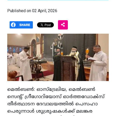
Published on 02 April, 2026
മെൽബൺ: ഓസ്ട്രേലിയ, മെൽബൺ
സെന്റ്. ഗ്രീഗോറിയോസ് ഓർത്തഡോൿസ്‌
തീർത്ഥാടന ദേവാലയത്തിൽ പെസഹാ
പെരുന്നാൾ ശുശ്രുഷകൾക്ക് മലങ്കര