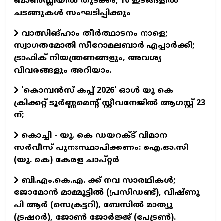
ബാണ്‍സ്ലിയില്‍ തുടക്കം; 10 ഇടങ്ങളില്‍
ചടങ്ങുകള്‍ സംഘടിപ്പിക്കും
വാത്സിങ്ഹാം തീര്‍ത്ഥാടനം നാളെ;
സ്വാഗതമോതി സീറോമലബാര്‍ എപ്പാര്‍ക്കി;
ട്രാഫിക് നിയന്ത്രണങ്ങളും, അവശ്യ
വിവരങ്ങളും അറിയാം.
'കൊമ്പന്‍സ് കപ്പ് 2026' ഓള്‍ യു കെ
ക്രിക്കറ്റ് ടൂര്‍ണ്ണമെന്റ് സ്റ്റീവനേജില്‍ ആഗസ്റ്റ് 23
ന്;
കൊച്ചി - യു. കെ ഡയറക്ട് വിമാന
സര്‍വീസ് പുനഃസ്ഥാപിക്കണം: ഐ.ഓ.സി
(യു. കെ) കേരള ചാപ്റ്റര്‍
ബി.എം.കെ.എ. ക്ക് നവ സാരഥികള്‍;
ജോമോന്‍ മാമ്മൂട്ടില്‍ (പ്രസിഡണ്ട്), വിഷ്ണു
പി ആര്‍ (സെക്രട്ടറി), ബേസില്‍ മാത്യു
(ട്രഷറര്‍), ജോണ്‍ ജോര്‍ജ്ജ് (പേട്രണ്‍).