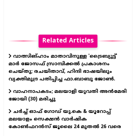
Related Articles
വാത്സിങ്ഹാം മാതാവിനുള്ള 'ട്രൈബ്യുട്ട്'
മാര്‍ ജോസഫ് സ്രാമ്പിക്കല്‍ പ്രകാശനം
ചെയ്തു; രചയിതാവ്, ഹിന്ദി ഭാഷയിലും
വ്യക്തിമുദ്ര പതിപ്പിച്ച ഫാ.ബാബു ജോണ്‍.
വാഹനാപകടം; മലയാളി യുവതി അൻമേരി
ജോയി (30) മരിച്ചു
ചർച്ച് ഓഫ് ഗോഡ് യു.കെ & യൂറോപ്പ്
മലയാളം സെക്ഷൻ വാർഷിക
കോൺഫറൻസ് ജൂലൈ 24 മുതൽ 26 വരെ