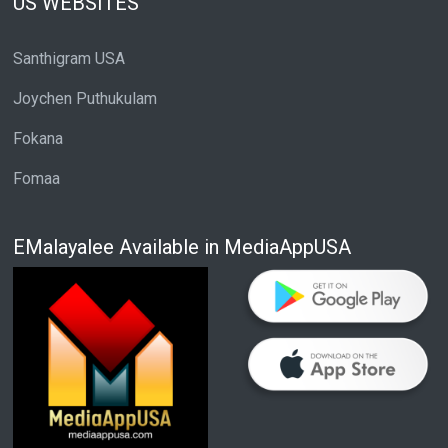
US WEBSITES
Santhigram USA
Joychen Puthukulam
Fokana
Fomaa
EMalayalee Available in MediaAppUSA