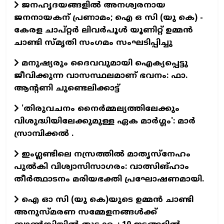
ജനഹൃദയങ്ങളില്‍ അനശ്വരനായ
ജനനായകന് പ്രണാമം; ഐ ഒ സി (യു കെ) -
കേരള ചാപ്റ്റര്‍ ലിവര്‍പൂള്‍ യൂണിറ്റ് ഉമ്മന്‍
ചാണ്ടി സ്മൃതി സംഗമം സംഘടിപ്പിച്ചു
മനുഷ്യരും ദൈവവുമായി ഐക്യപ്പെട്ടു
ജീവിക്കുന്ന വാസസ്ഥലമാണ് ഭവനം: ഫാ.
ആന്റണി ചുണ്ടെലിക്കാട്ട്
'തിരുവചനം നൈര്‍മ്മല്യത്തിലേക്കും
വിശുദ്ധിയിലേക്കുമുള്ള ഏക മാര്‍ഗ്ഗം': മാര്‍
സ്രാമ്പിക്കല്‍ .
ഇംഗ്ലണ്ടിലെ നസ്രത്തില്‍ മാതൃസ്‌നേഹം
പുല്‍കി വിശ്വാസിസാഗരം: വാത്സിങ്ഹാം
തീര്‍ത്ഥാടനം മരിയഭക്തി പ്രഘോഷണമായി.
ഐ ഓ സി (യു കെ)യുടെ ഉമ്മന്‍ ചാണ്ടി
അനുസ്മരണ സമ്മേളനങ്ങള്‍ക്ക്