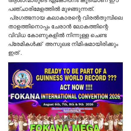
ആശാന്മാരുടെ ഏകോപനം കൂടിയാണ് ഈ
പഞ്ചാരിമേളത്തിൽ മുഴങ്ങുന്നത്.
പ്രഗത്ഭനായ കലാകാരന്റെ വിരൽതുമ്പിലെ
താളത്തിനൊപ്പം ചേരാൻ ലോകത്തിന്റെ
വിവിധ കോണുകളിൽ നിന്നുള്ള ചെണ്ട
പ്രേമികൾക്ക് അസുലഭ നിമിഷമായിരിക്കും
ഇത് .