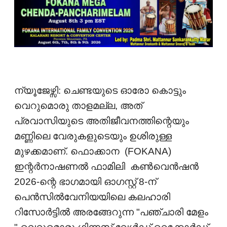
ന്യൂജേഴ്സി: ചെണ്ടയുടെ ഓരോ കൊട്ടും
വെറുമൊരു താളമല്ല, അത്
പ്രവാസിയുടെ അതിജീവനത്തിന്റെയും
മണ്ണിലെ വേരുകളുടെയും ഉശിരുള്ള
മുഴക്കമാണ്. ഫൊക്കാന (FOKANA)
ഇന്റർനാഷണൽ ഫാമിലി കൺവെൻഷൻ
2026-ന്റെ ഭാഗമായി ഓഗസ്റ്റ് 8-ന്
പെൻസിൽവേനിയയിലെ കലഹാരി
റിസോർട്ടിൽ അരങ്ങേറുന്ന "പഞ്ചാരി മേളം