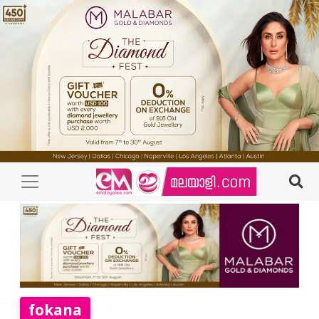
fokana