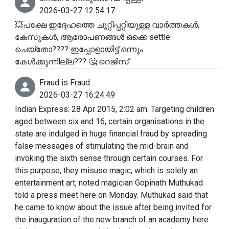
2026-03-27 12:54:17
💥പക്ഷേ ഇദ്ദേഹത്തെ ചുറ്റിപ്പറ്റിയുള്ള വാർത്തകൾ,
കേസുകൾ, ആരോപണങ്ങൾ ഒക്കെ settle
ചെയ്തോ???? ഇപ്പോളായിട്ട് ഒന്നും
കേൾക്കുന്നില്ല??? 🤔 റെജിസ്
Fraud is Fraud
2026-03-27 16:24:49
Indian Express: 28 Apr 2015, 2:02 am. Targeting children
aged between six and 16, certain organisations in the
state are indulged in huge financial fraud by spreading
false messages of stimulating the mid-brain and
invoking the sixth sense through certain courses. For
this purpose, they misuse magic, which is solely an
entertainment art, noted magician Gopinath Muthukad
told a press meet here on Monday. Muthukad said that
he came to know about the issue after being invited for
the inauguration of the new branch of an academy here