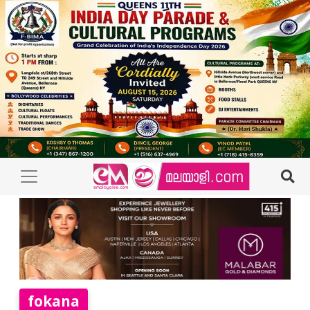
fokana