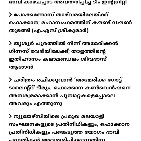
ഭാവി കാഴ്ചപ്പാട് അവതരിപ്പിച്ച് ടീം ഇന്റഗ്രിറ്റി
പോക്കണോസ് താഴ്‌വരയിലേയ്ക്ക്
ഫൊക്കാന; മഹാസംഗമത്തിന് കൗണ്ട് ഡൗണ്‍
തുടങ്ങി (എ.എസ് ശ്രീകുമാര്‍)
തൃശൂർ പൂരത്തിൽ നിന്ന് അമേരിക്കൻ
ഗിന്നസ് വേദിയിലേക്ക്; താളത്തിന്റെ
ഇതിഹാസം കലാമണ്ഡലം ശിവദാസ്
ആശാൻ
ചരിത്രം രചിക്കുവാൻ ‘അമേരിക്ക ഗോട്ട്
ടാലെന്റ്റ്’ ടീമും, ഫൊക്കാന കൺവെൻഷനെ
അനശ്വരമാക്കാൻ പൂമ്പാറ്റകളെപ്പോലെ
അവരും എത്തുന്നു
ന്യൂജേഴ്സിയിലെ പ്രമുഖ മലയാളി
സംഘടനകളുടെ പ്രതിനിധികളും, ഫൊക്കാന
പ്രതിനിധികളും പങ്കെടുത്ത യോഗം ഭാവി
പദ്ധതികൾ അവതരിപ്പിക്കുന്നതിനു