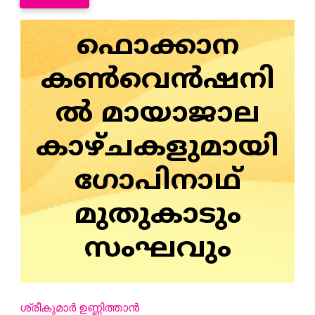
ഫൊക്കാന
കൺവെൻഷനി
ൽ മായാജാല
കാഴ്ചകളുമായി
ഗോപിനാഥ്
മുതുകാടും
സംഘവും
ശ്രീകുമാർ ഉണ്ണിത്താൻ