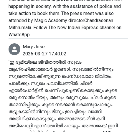
happening in society, with the assistance of police and
take action to book them. The press meet was also
attended by Magic Academy directorChandrasenan
Mithrumala. Follow The New Indian Express channel on
WhatsApp
Mary Jose.
2026-03-27 17:40:02
'ഇ ഭൂമിയിലെ ജീവിതത്തിൽ സുഖം
ആഗ്രഹിക്കാത്തവർ ഉണ്ടോ!. സുഖത്തിൽനിന്നും
സുഖത്തിലേക്ക് ആടുന്ന പെന്ഡുലമോ ജീവിതം.
പലർക്കും സുഖം പലവിധത്തിൽ. ചിലർ
എയർപോർട്ടിൽ ചെന്ന് പൂച്ചെണ്ട് കൊടുക്കും കൂടെ
ഒരു സെൽഫിയും, അതും ഒരുസുഖം. ചിലർ കൂടെ
താമസിപ്പിക്കും. കൂടെ നടക്കാൻ കൊണ്ടുപോകും,
തട്ടുകടയിൽനിന്നും മീനും ഇറച്ചിയും വാങ്ങി
അതിഥിക്ക് കൊടുക്കും. അമ്മാമ്മേടെ മീൻ കറി
അടിപൊളി എന്ന് അഥിതി പറയും. അമ്മാമ്മക്ക് ഇനി