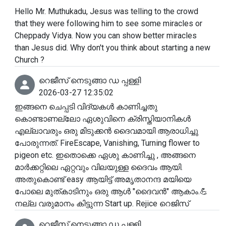
Hello Mr. Muthukadu, Jesus was telling to the crowd
that they were following him to see some miracles or
Cheppady Vidya. Now you can show better miracles
than Jesus did. Why don't you think about starting a new
Church ?
റെജീസ് നെടുങ്ങാ ഡ പ്പള്ളി
2026-03-27 12:35:02
ഇങ്ങനെ ചെപ്പടി വിദ്യകൾ കാണിച്ചതു
കൊണ്ടാണല്ലോ ഏശുവിനെ ക്രിസ്തിയാനികൾ
എല്ലാവരും ഒരു മിടുക്കൻ ദൈവമായി ആരാധിച്ചു
പോരുന്നത്. FireEscape, Vanishing, Turning flower to
pigeon etc. ഇതൊക്കെ ഏശു കാണിച്ചു , അങ്ങനെ
മാർക്കറ്റിലെ ഏറ്റവും വിലയുള്ള ദൈവം ആയി.
അതുകൊണ്ട് easy ആയിട്ട് അമൃതാനന്ദ മയിയെ
പോലെ മുത്കാടിനും ഒരു ആൾ "ദൈവൻ" ആകാം.💪
നല്ല വരുമാനം കിട്ടുന്ന Start up. Rejice റെജിസ്
റെജീസ് നെടുങ്ങാ ഡ പ്പള്ളി