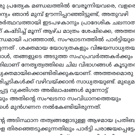
 ഒരു പ്രത്യേക മണ്ഡലത്തിൽ വേരൂന്നിയവരെ, വളര
ന്യം ഞാൻ മുമ്പ് ഊന്നിപ്പറഞ്ഞിട്ടുണ്ട്, അതുവഴി
 അർത്ഥവത്തായി ഇടപഴകാനും പ്രാദേശിക ചലനാ
 കഷ്ടിച്ച് മൂന്ന് ആഴ്ച മാത്രം ശേഷിക്കെ, അത്ത
യസന്ധമായി പറഞ്ഞാൽ, സംഘാടനത്തിൽ പാർട്ടിയുട
കുന്നത് . ശക്തമായ യോഗ്യതകളും വിജയസാധ്യതയ
്കാൾ, തങ്ങളുടെ അടുത്ത സഹപ്രവർത്തകർക്കും
ുന്നതിലാണ് നേതൃത്വത്തിലെ ചില വിഭാഗങ്ങൾ കൂടു
തൽ വ്യക്തമായിക്കൊണ്ടിരിക്കുകയാണ്. അത്തരമൊരു
ചടികൾക്ക് വഴിവയ്ക്കാൻ സാധ്യതയുണ്ട്. മുഖ്യമന്
െട്ട വ്യക്തിഗത അഭിലാഷങ്ങൾ മുന്നോട്ട്
െയും അതിന്റെ സംഘടനാ സംവിധാനത്തെയും
ാക്കൾ മുൻഗണന നൽകേണ്ടിയിരുന്നത്.
ന്റെ അടിസ്ഥാന തത്വങ്ങളോടുള്ള ആഴമായ പ്രതിബ
തിരഞ്ഞെടുക്കുന്നതിലും പാർട്ടി പരാജയപ്പെട്ടേക