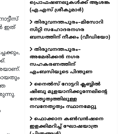
പ്രൊഫഷണലുകള്‍ക്ക് ആശങ്ക
(എ.എസ് ശ്രീകുമാര്‍)
ോട്ടീസ്
തിരുവനന്തപുരം–മിസോറി
ൻ ഇത്
സിറ്റി സഹോദരനഗര
ബന്ധത്തിന് നീക്കം (വീഡിയോ)
തിരുവനന്തപുരം–
േക്കും,
അമേരിക്കൻ നഗര
്.
സഹകരണത്തിന്
രയാണ്.
എംബസിയുടെ പിന്തുണ
ാറായതും
നൈല്‍സ് റോട്ടറി ക്ലബ്ബില്‍
്ഞ
ഷിബു മുളയാനിക്കുന്നേലിന്റെ
ന്നു.
നേതൃത്വത്തിലുള്ള
നവനേതൃത്വം സ്ഥാനമേറ്റു
യ
ഫൊക്കാന കണ്‍വന്‍ഷനെ
ഇളക്കിമറിച്ച് ഘോഷയാത്ര
(ചിത്രങ്ങള്‍)