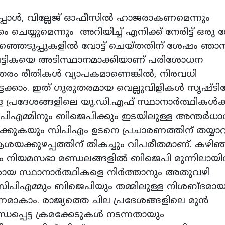
്പോൾ, വില്ലേജ് ഓഫീസിൽ ഹാജരാകണമെന്നും
ം ചെയ്യുമെന്നും അറിയിച്ച് എനിക്ക് നേരിട്ട് ഒരു ന
തിരഞ്ഞെടുപ്പുകളിൽ വോട്ട് ചെയ്തതിന് ശേഷം ഞാ
 പട്ടികയെ അടിസ്ഥാനമാക്കിയാണ് പരിശോധന
ത്തരം രീതികൾ വ്യാപകമാണെങ്കിൽ, നിരവധി
േക്കാം. ഇത് ഗുരുതരമായ വെല്ലുവിളികൾ സൃഷ്ടിച്ച
ള്ള പ്രദേശങ്ങളിലെ യു.ഡി.എഫ് സ്ഥാനാർത്ഥികൾക്ക
എമ്മിനും ബിജെപിക്കും ഇടയിലുള്ള അന്തർധാ
പിക്കുകയും സിപിഎം ഉടനെ പ്രചാരണത്തിന് തയ്യ
യക്കുഴപ്പത്തിന് തികച്ചും വിപരീതമാണ്. കഴിഞ
കം നിയമസഭാ മണ്ഡലങ്ങളിൽ ബിജെപി മുന്നിലായിരു
ായ സ്ഥാനാർത്ഥികളെ നിർത്താനും അതുവഴി
ിപിഎമ്മും ബിജെപിയും തമ്മിലുള്ള നിശബ്ദമാ
ാകാം. രാജ്യത്തെ ചില പ്രദേശങ്ങളിലെ മുൻ
പ്പെട്ട ക്രമക്കേടുകൾ നടന്നതായും