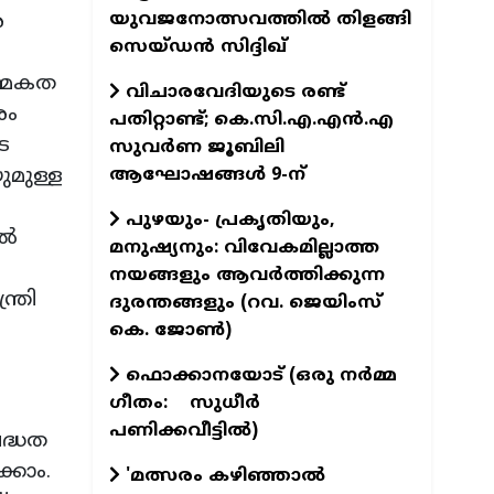
യുവജനോത്സവത്തിൽ തിളങ്ങി
െ
സെയ്ഡൻ സിദ്ദിഖ്
ത്മകത
വിചാരവേദിയുടെ രണ്ട്
രം
പതിറ്റാണ്ട്; കെ.സി.എ.എന്‍.എ
െ
സുവര്‍ണ ജൂബിലി
ആഘോഷങ്ങള്‍ 9-ന്
ുമുള്ള
പുഴയും- പ്രകൃതിയും,
തൽ
മനുഷ്യനും: വിവേകമില്ലാത്ത
നയങ്ങളും ആവര്‍ത്തിക്കുന്ന
ത്രി
ദുരന്തങ്ങളും (റവ. ജെയിംസ്
കെ. ജോണ്‍)
ഫൊക്കാനയോട് (ഒരു നര്‍മ്മ
ഗീതം: സുധീര്‍
പണിക്കവീട്ടില്‍)
ദ്ധത
്കാം.
'മത്സരം കഴിഞ്ഞാൽ