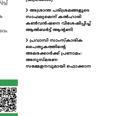
്പ്
അശ്രാന്ത പരിശ്രമങ്ങളുടെ
ക
സാഫല്യമെന്ന് കൽഹാരി
കൺവൻഷനെ വിശേഷിപ്പിച്ച്
ആൽബർട്ട് ആന്റണി
കാം.
പ്രവാസി സാംസ്കാരിക
പൈതൃകത്തിന്റെ
അമരക്കാർക്ക് പ്രണാമം:
അനുസ്മരണ
സമ്മേളനവുമായി ഫൊക്കാന