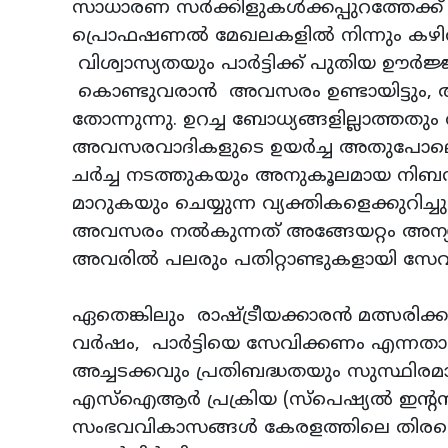
സാധാരണ സർക്കിളുകൾക്കപ്പുറത്തേക്ക് 
പ്രൊഫഷണൽ മേഖലകളിൽ നിന്നും കഴിവ
വിശ്വാസ്യതയും പാർട്ടിക്ക് പുതിയ ഊ
കൊണ്ടുവരാൻ അവസരം ഉണ്ടായിട്ടും
തോന്നുന്നു. ഉറച്ച ബോധ്യങ്ങളില്ലാത്തതു
അവസരവാദികളുടെ ഉയർച്ച അതുപോലെ തന്
ചർച്ച നടത്തുകയും അനുകൂലമായ നിബന്ധ
മാറുകയും ചെയ്യുന്ന വ്യക്തികളെക്കുറിച്
അവസരം നൽകുന്നത് അങ്ങേയറ്റം അന്യ
അവരിൽ പലരും പതിറ്റാണ്ടുകളായി സേവനമനു
ഏതെങ്കിലും രാഷ്ട്രീയക്കാരൻ മത്സരിക്ക
വർഷം, പാർട്ടിയെ സേവിക്കണം എന്നതാണ്
അച്ചടക്കവും പ്രതിബദ്ധതയും സുസ്ഥിരമ
എസ്ഐആർ പ്രക്രിയ (സ്പെഷ്യൽ ഇന്റ
സംഭവവികാസങ്ങൾ കേരളത്തിലെ തിരഞ്ഞെ