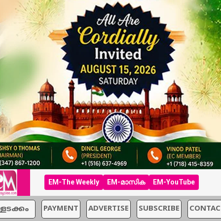
EM-The Weekly
EM-മാസിക
EM-YouTube
്ളടക്കം
PAYMENT
ADVERTISE
SUBSCRIBE
CONTAC