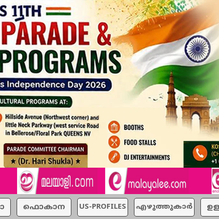
ാ
ഫൊകാന
US-PROFILES
എഴുത്തുകാര്‍
ഉള