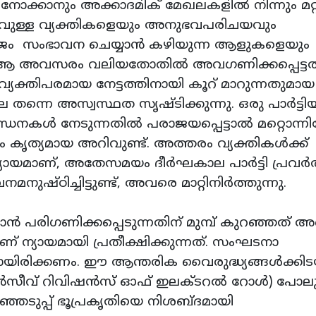
നോക്കാനും അക്കാദമിക് മേഖലകളിൽ നിന്നും മറ്റ
ുള്ള വ്യക്തികളെയും അനുഭവപരിചയവും
ർജ്ജം സംഭാവന ചെയ്യാൻ കഴിയുന്ന ആളുകളെയും
, ആ അവസരം വലിയതോതിൽ അവഗണിക്കപ്പെട്ട
ം വ്യക്തിപരമായ നേട്ടത്തിനായി കൂറ് മാറുന്നതുമായ
നെ അസ്വസ്ഥത സൃഷ്ടിക്കുന്നു. ഒരു പാർട്ടി
നകൾ നേടുന്നതിൽ പരാജയപ്പെട്ടാൽ മറ്റൊന്നില
ചും കൃത്യമായ അറിവുണ്ട്. അത്തരം വ്യക്തികൾക്ക്
ായമാണ്, അതേസമയം ദീർഘകാല പാർട്ടി പ്രവർ
ഷ്ഠിച്ചിട്ടുണ്ട്, അവരെ മാറ്റിനിർത്തുന്നു.
ാൻ പരിഗണിക്കപ്പെടുന്നതിന് മുമ്പ് കുറഞ്ഞത് അഞ
 ന്യായമായി പ്രതീക്ഷിക്കുന്നത്. സംഘടനാ
ായിരിക്കണം. ഈ ആന്തരിക വൈരുദ്ധ്യങ്ങൾക്കിട
ൻസീവ് റിവിഷൻസ് ഓഫ് ഇലക്ടറൽ റോൾ) പോലു
ടുപ്പ് ഭൂപ്രകൃതിയെ നിശബ്ദമായി