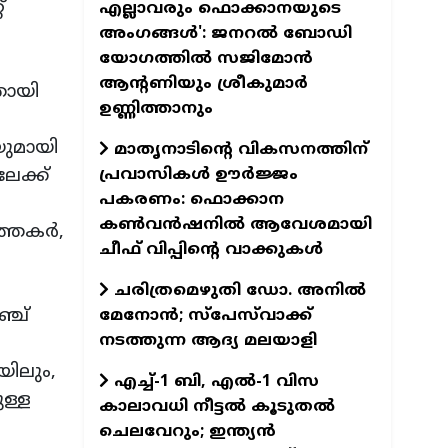
്
എല്ലാവരും ഫൊക്കാനയുടെ
അംഗങ്ങൾ': ജനറൽ ബോഡി
യോഗത്തിൽ സജിമോൻ
ആന്റണിയും ശ്രീകുമാർ
തായി
ഉണ്ണിത്താനും
യുമായി
മാതൃനാടിന്റെ വികസനത്തിന്
പ്രവാസികൾ ഊർജ്ജം
േക്ക്
പകരണം: ഫൊക്കാന
കൺവൻഷനിൽ ആവേശമായി
ത്തകർ,
ചീഫ് വിപ്പിന്റെ വാക്കുകൾ
ചരിത്രമെഴുതി ഡോ. അനിൽ
്ച്
മേനോൻ; സ്പേസ്‌വാക്ക്
നടത്തുന്ന ആദ്യ മലയാളി
യിലും,
എച്ച്-1 ബി, എല്‍-1 വിസ
ള്ള
കാലാവധി നീട്ടല്‍ കൂടുതല്‍
ചെലവേറും; ഇന്ത്യന്‍