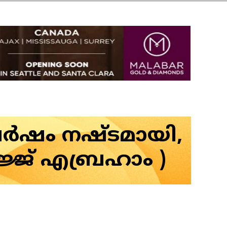
 വർഷം നഷ്ടമായി,
ജ്ജ് എബ്രഹാം )