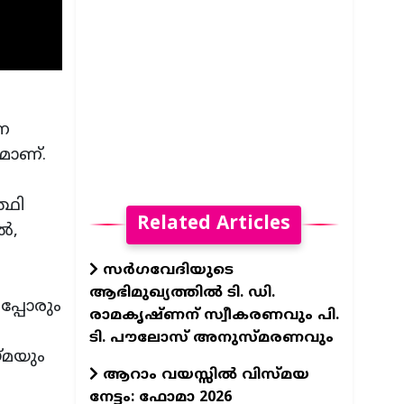
ന
മാണ്.
്ഥി
Related Articles
ൽ,
സർഗവേദിയുടെ
ആഭിമുഖ്യത്തിൽ ടി. ഡി.
പ്പോരും
രാമകൃഷ്ണന് സ്വീകരണവും പി.
ടി. പൗലോസ് അനുസ്മരണവും
്മയും
ആറാം വയസ്സിൽ വിസ്മയ
നേട്ടം: ഫോമാ 2026