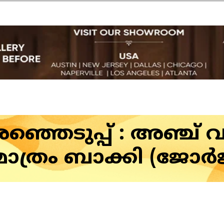
്ഞെടുപ്പ് : അഞ്ച്
 മാത്രം ബാക്കി (ജോർ