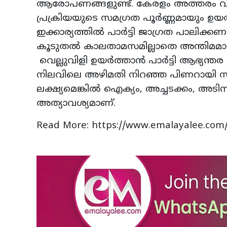
ആരോപണങ്ങളുണ്ട്. കേരളം അത്തരം വിവാദ
പ്രക്രിയയുടെ സമഗ്രത പൂർണ്ണമായും ഉയർത്ത
ഇക്കാര്യത്തിൽ പാർട്ടി ജാഗ്രത പാലിക്
കൂടുതൽ കാലതാമസമില്ലാതെ അന്തിമമാക്
വെല്ലുവിളി ഉയർത്താൻ പാർട്ടി ആഭ്യന്തര ഭി
നിലവിലെ അഴിമതി നിറഞ്ഞ പിണറായി സ
ലക്ഷ്യമെങ്കിൽ ഐക്യം, അച്ചടക്കം, അടി
അത്യാവശ്യമാണ്.
Read More: https://www.emalayalee.com/