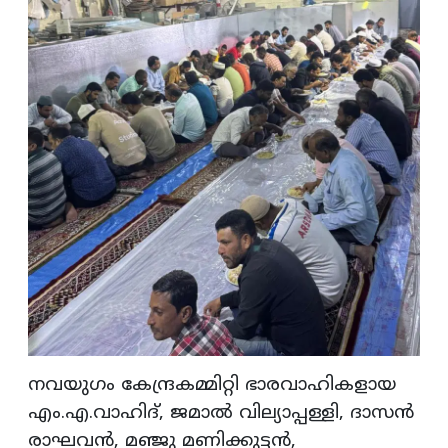
നവയുഗം കേന്ദ്രകമ്മിറ്റി ഭാരവാഹികളായ
എം.എ.വാഹിദ്, ജമാല്‍ വില്യാപ്പള്ളി, ദാസന്‍
രാഘവന്‍, മഞ്ജു മണിക്കുട്ടന്‍,