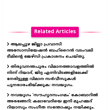
Related Articles
ആലപ്പുഴ ജില്ലാ പ്രവാസി
അസോസിയേഷന്‍ ബഹ്റൈന്‍ വടംവലി
ടീമിന്റെ ജേഴ്സി പ്രകാശനം ചെയ്തു.
തിരുവനന്തപുരം വിമാനത്താവളത്തില്‍
നിന്ന് റിയാദ്, ജിദ്ദ എന്നിവിടങ്ങളിലേക്ക്
നേരിട്ടുള്ള വിമാന സര്‍വീസുകള്‍
പുനരാരംഭിയ്ക്കുക: നവയുഗം.
നവയുഗം 'സൗഹൃദസംഗമം' കോബാറില്‍
അരങ്ങേറി; കലാവേദിയെ ഇനി മുഹമ്മദ്
റിയാസും സംഗീത സന്തോഷും നയിക്കും.