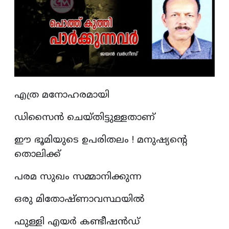
എത്ര മനോഹരമായി
ഡിസൈൻ ചെയ്തിട്ടുള്ളതാണ്
ഈ ഭൂമിയുടെ ഉപരിതലം ! മനുഷ്യന്റെ
തൊലിക്ക്
പരമ സുഖം സമ്മാനിക്കുന്ന
ഒരു മിതോഷ്ണാവസ്ഥയിൽ
ഫുള്ളി എയർ കണ്ടീഷൻഡ്