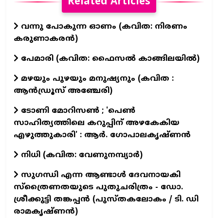
Related Articles
വന്നു പോകുന്ന ഓണം (കവിത: നിരണം
കരുണാകരൻ)
പേമാരി (കവിത: ഫൈസല്‍ കാങ്ങിലയില്‍)
മഴയും പുഴയും മനുഷ്യനും (കവിത :
ആൻഡ്രൂസ് അഞ്ചേരി)
ടോണി മോറിസൺ ; 'പെൺ
സാഹിത്യത്തിലെ കറുപ്പിന് അഴകേകിയ
എഴുത്തുകാരി' : ആർ. ഗോപാലകൃഷ്ണൻ
നിധി (കവിത: വേണുനമ്പ്യാർ)
സുഗന്ധി എന്ന ആണ്ടാള്‍ ദേവനായകി
സ്ത്രൈണതയുടെ പുതുചരിത്രം - ഡോ.
ശ്രീക്കുട്ടി തങ്കപ്പന്‍ (പുസ്തകലോകം / ടി. ഡി
രാമകൃഷ്ണന്‍)