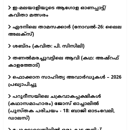
ഇ-മലയാളിയുടെ ആഗോള ഓണപ്പാട്ട്/
കവിതാ മത്സരം
ഏദനിലെ താമസക്കാർ (നോവല്‍-26: ലൈല
അലക്‌സ്)
ശബ്ദം (കവിത: പി. സിസിലി)
തണൽമരച്ചുവട്ടിലെ ആവി (കഥ: അഷ്‌റഫ്
കാളത്തോട്)
ഫൊക്കാന സാഹിത്യ അവാർഡുകൾ – 2026
പ്രഖ്യാപിച്ചു
പറുദീസയിലെ ചക്രവാകപ്പക്ഷികൾ
(കഥാസമാഹാരം) ജോസ് ഓച്ചാലിൽ
(പുസ്തക പരിചയം - 18: ബാജി ഓടംവേലി,
ഡാലസ്)