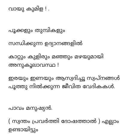
വായു കുമിള ! .
പൂക്കളും തുമ്പികളും
സന്ധിക്കുന്ന ഉദ്യാനങ്ങളിൽ
കാറ്റും കുളിരും മഞ്ഞും മഴയുമായി
അനുകൂലാവസ്ഥ !
ഇരയും ഇണയും ആസ്വദിച്ചൂ സ്വപ്‌നങ്ങൾ
പൂത്തു നിൽക്കുന്ന ജീവിത വേദികകൾ.
പാവം മനുഷ്യൻ.
( സ്വന്തം പ്രവർത്തി ദോഷത്താൽ ) എല്ലാം
ഉണ്ടായിട്ടും