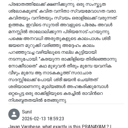
പ്രഭാതത്തിലേക്ക് ക്ഷണിക്കുന്നു. ഒരു സംസ്കൃത
ശ്ലോകമുണ്ട്. കവിത വനിതാ സ്വയമേവാഗത വരാ.
കവിതയും വനിതയും സ്വയം ഒരാളിലേക്ക് വരുന്നത്
ഉത്തമം. ഇവിടെ സുന്ദരി അവളുടെ പ്രേമം അവൾ
മനസ്സിൽ താലോലിക്കുന്ന പ്രിയനോട് പറയുന്നു.
പക്ഷെ അനവധി അരുതുകളുടെ കാലപാശം ശ്രീ
ജയനെ മുറുക്കി വരിഞ്ഞു അദ്ദേഹം കാലം
പറഞ്ഞുവച്ച വഴിയിലൂടെ നല്ല കുട്ടിയായി
നടന്നുപോയി. "കരയുന്ന രാക്കിളിയെ തിരിഞ്ഞൊന്നു
നോക്കീടാതെ" കഥ മുഴുവൻ തീരും മുമ്പേ യവനിക
വീഴും മുമ്പേ ആ നാടകകൃത്ത് സദാചാര
സദസ്സിലേക്ക് പോയി. ശ്രീ ജയൻ ചെയ്തത്
ശരിയാണെന്നു മൂല്യങ്ങൾ അഹങ്കരിക്കുമ്പോൾ
ഒറ്റപ്പെട്ട ഒരു രാക്കിളിയുടെ കരച്ചിൽ രാവിൻറെ
നിശബ്ദതതയിൽ തേങ്ങുന്നു.
Sunil
2026-02-13 18:59:23
Jayan Varghese, what exactly is this PRANAYAM ? I