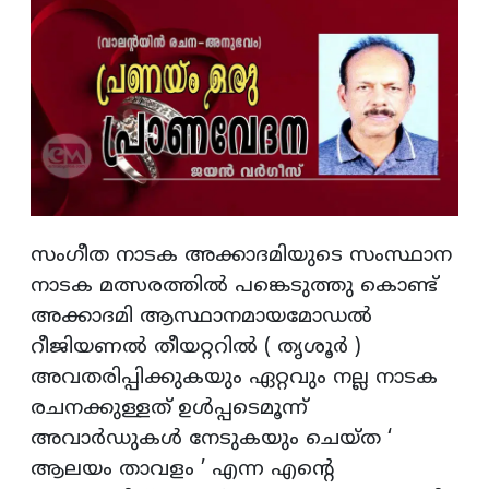
സംഗീത നാടക അക്കാദമിയുടെ സംസ്ഥാന
നാടക മത്സരത്തിൽ പങ്കെടുത്തു കൊണ്ട്
അക്കാദമി ആസ്ഥാനമായമോഡൽ
റീജിയണൽ തീയറ്ററിൽ ( തൃശൂർ )
അവതരിപ്പിക്കുകയും ഏറ്റവും നല്ല നാടക
രചനക്കുള്ളത് ഉൾപ്പടെമൂന്ന്
അവാർഡുകൾ നേടുകയും ചെയ്ത ‘
ആലയം താവളം ’ എന്ന എന്റെ