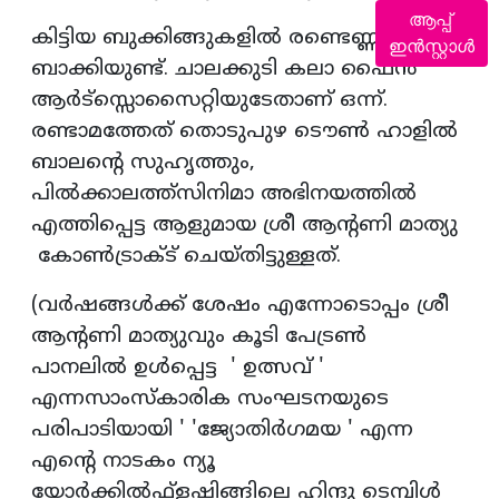
ആപ്പ്
കിട്ടിയ ബുക്കിങ്ങുകളിൽ രണ്ടെണ്ണം കൂടി
ഇൻസ്റ്റാൾ
ബാക്കിയുണ്ട്. ചാലക്കുടി കലാ ഫൈൻ
ആർട്സ്സൊസൈറ്റിയുടേതാണ് ഒന്ന്.
രണ്ടാമത്തേത് തൊടുപുഴ ടൌൺ ഹാളിൽ
ബാലന്റെ സുഹൃത്തും,
പിൽക്കാലത്ത്സിനിമാ അഭിനയത്തിൽ
എത്തിപ്പെട്ട ആളുമായ ശ്രീ ആന്റണി മാത്യു
കോൺട്രാക്ട് ചെയ്തിട്ടുള്ളത്.
(വർഷങ്ങൾക്ക് ശേഷം എന്നോടൊപ്പം ശ്രീ
ആന്റണി മാത്യുവും കൂടി പേട്രൺ
പാനലിൽ ഉൾപ്പെട്ട ' ഉത്സവ് '
എന്നസാംസ്കാരിക സംഘടനയുടെ
പരിപാടിയായി ' 'ജ്യോതിർഗമയ ' എന്ന
എന്റെ നാടകം ന്യൂ
യോർക്കിൽഫ്ളഷിങ്ങിലെ ഹിന്ദു ടെമ്പിൾ