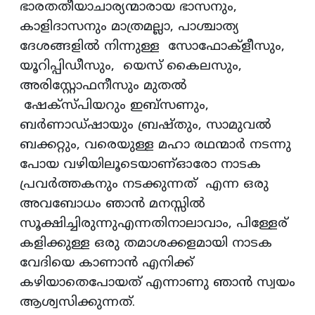
ഭാരതതീയാചാര്യന്മാരായ ഭാസനും,
കാളിദാസനും മാത്രമല്ലാ, പാശ്ചാത്യ
ദേശങ്ങളിൽ നിന്നുള്ള സോഫോക്ളീസും,
യൂറിപ്പിഡീസും, യെസ് കൈലസും,
അരിസ്റ്റോഫനീസും മുതൽ
ഷേക്സ്പിയറും ഇബ്‌സണും,
ബർണാഡ്ഷായും ബ്രഷ്‌തും, സാമുവൽ
ബക്കറ്റും, വരെയുള്ള മഹാ രഥന്മാർ നടന്നു
പോയ വഴിയിലൂടെയാണ്ഓരോ നാടക
പ്രവർത്തകനും നടക്കുന്നത് എന്ന ഒരു
അവബോധം ഞാൻ മനസ്സിൽ
സൂക്ഷിച്ചിരുന്നുഎന്നതിനാലാവാം, പിള്ളേര്
കളിക്കുള്ള ഒരു തമാശക്കളമായി നാടക
വേദിയെ കാണാൻ എനിക്ക്
കഴിയാതെപോയത് എന്നാണു ഞാൻ സ്വയം
ആശ്വസിക്കുന്നത്.