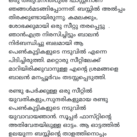
ഒരു തിരുവനന്തപുരം ഫാസ്റ്റിനാണ്
ഞങ്ങൾമടങ്ങിപ്പോന്നത്. ബസ്സിൽ അൽപ്പം
തിരക്കുണ്ടായിരുന്നു. കമലക്കും,
ശോഭക്കുമായി ഒരു സീറ്റു തരപ്പെട്ടു .
ഞാൻഎത്ര നിരസിച്ചിട്ടും ബാലൻ
നിർബന്ധിച്ചു ബലമായി ആ
പെൺകുട്ടികളുടെ നടുവിൽ എന്നെ
പിടിച്ചിരുത്തി. മറ്റൊരു സീറ്റിലേക്ക്
മാറിയിരിക്കുവാനുള്ള എന്റെ ശ്രമങ്ങളെ
ബാലൻ മനപ്പൂർവം തടസ്സപ്പെടുത്തി.
രണ്ടു പേർക്കുള്ള ഒരു സീറ്റിൽ
യുവതികളും,സുന്ദരികളുമായ രണ്ടു
പെൺകുട്ടികളുടെ നടുവിൽ
യുവാവായഞാൻ. സൂപ്പർ ഫാസ്‌റ്റിന്റെ
അതിവേതയിലുള്ള ഓട്ടം. ആ ഓട്ടത്തിൽ
ഉലയുന്ന ബസ്സിന്റെ താളത്തിനൊപ്പം