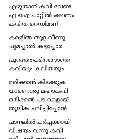
എഴുതാൻ കവി വേണ്ട
ഏ ഐ ചാറ്റിൽ ക്ഷണം
കവിത റെഡിമണി.
കരളിൽ തുള വീണു
ചുമച്ചാൽ കട്ടച്ചോര
പുറത്തേക്കിറങ്ങാതെ
കവിയും കവിതയും.
മരിക്കാൻ കിടക്കുക
യാണൊരു മഹാകവി
ഒരിക്കൽ പട വാളായ്‌
തൂലിക ചലിപ്പിച്ചോൻ
ചാനലിൽ ചർച്ചക്കായി
വിഷയം വന്നു കവി