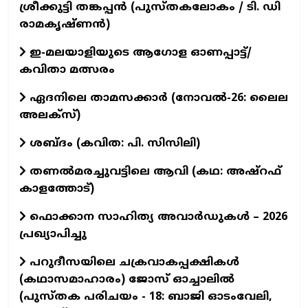
ശ്രീക്കുട്ടി തങ്കപ്പന്‍ (പുസ്തകലോകം / ടി. ഡി
രാമകൃഷ്ണന്‍)
ഇ-മലയാളിയുടെ ആഗോള ഓണപ്പാട്ട്/
കവിതാ മത്സരം
ഏദനിലെ താമസക്കാർ (നോവല്‍-26: ലൈല
അലക്‌സ്)
ശബ്ദം (കവിത: പി. സിസിലി)
തണൽമരച്ചുവട്ടിലെ ആവി (കഥ: അഷ്‌റഫ്
കാളത്തോട്)
ഫൊക്കാന സാഹിത്യ അവാർഡുകൾ – 2026
പ്രഖ്യാപിച്ചു
പറുദീസയിലെ ചക്രവാകപ്പക്ഷികൾ
(കഥാസമാഹാരം) ജോസ് ഓച്ചാലിൽ
(പുസ്തക പരിചയം - 18: ബാജി ഓടംവേലി,