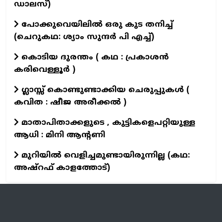
ഡാലസ്)
പോക്കുവെയിലിൽ ഒരു കുട തനിച്ച്
(ചെറുകഥ: ശ്യാം സുന്ദര്‍ പി എച്ച്)
കൊടിയ ദുരന്തം ( കഥ : പ്രകാശൻ
കരിവെള്ളൂർ )
ഗ്ലാസ്സ് കൊണ്ടുണ്ടാക്കിയ ചെരുപ്പുകൾ (
കവിത : ഷീജ അരീക്കൽ )
മാതാപിതാക്കളുടെ , കുട്ടികളെപറ്റിയുള്ള
ആധി : മിനി ആന്റണി
മുറിയിൽ വെളിച്ചമുണ്ടായിരുന്നില്ല (കഥ:
അഷ്റഫ് കാളത്തോട്)