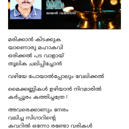
മരിക്കാൻ കിടക്കുക
യാണൊരു മഹാകവി
ഒരിക്കൽ പട വാളായ്‌
തൂലിക ചലിപ്പിച്ചോൻ
വഴിയേ പോയാൽപ്പോലും വേലിക്കൽ
മൈക്കണ്ണികൾ ഉഴിയാൻ നിറമാരിൽ
കർപ്പൂരം കത്തിച്ചത്രേ !
അവരെക്കാണും നേരം
വലിച്ച സിഗാറിന്റെ
കവറിൽ ഒന്നോ രണ്ടോ വരികൾ