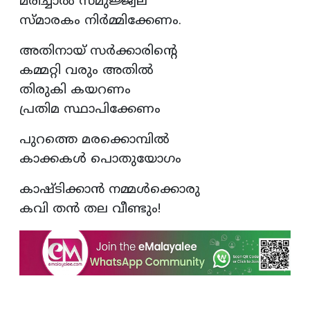
മരിച്ചാൽ സമുജ്ജ്വല
സ്മാരകം നിർമ്മിക്കേണം.
അതിനായ് സർക്കാരിന്റെ
കമ്മറ്റി വരും അതിൽ
തിരുകി കയറണം
പ്രതിമ സ്ഥാപിക്കേണം
പുറത്തെ മരക്കൊമ്പിൽ
കാക്കകൾ പൊതുയോഗം
കാഷ്ടിക്കാൻ നമ്മൾക്കൊരു
കവി തൻ തല വീണ്ടും!