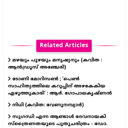
Related Articles
മഴയും പുഴയും മനുഷ്യനും (കവിത :
ആൻഡ്രൂസ് അഞ്ചേരി)
ടോണി മോറിസൺ ; 'പെൺ
സാഹിത്യത്തിലെ കറുപ്പിന് അഴകേകിയ
എഴുത്തുകാരി' : ആർ. ഗോപാലകൃഷ്ണൻ
നിധി (കവിത: വേണുനമ്പ്യാർ)
സുഗന്ധി എന്ന ആണ്ടാള്‍ ദേവനായകി
സ്ത്രൈണതയുടെ പുതുചരിത്രം - ഡോ.