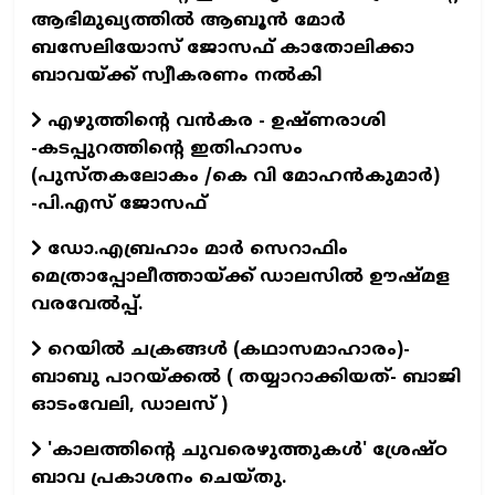
ആഭിമുഖ്യത്തിൽ ആബൂൻ മോർ
ബസേലിയോസ് ജോസഫ് കാതോലിക്കാ
ബാവയ്ക്ക് സ്വീകരണം നൽകി
എഴുത്തിന്റെ വന്‍കര - ഉഷ്ണരാശി
-കടപ്പുറത്തിന്റെ ഇതിഹാസം
(പുസ്തകലോകം /കെ വി മോഹന്‍കുമാര്‍)
-പി.എസ് ജോസഫ്‌
ഡോ.എബ്രഹാം മാര്‍ സെറാഫിം
മെത്രാപ്പോലീത്തായ്ക്ക് ഡാലസില്‍ ഊഷ്മള
വരവേല്‍പ്പ്.
റെയില്‍ ചക്രങ്ങള്‍ (കഥാസമാഹാരം)-
ബാബു പാറയ്ക്കല്‍ ( തയ്യാറാക്കിയത്- ബാജി
ഓടംവേലി, ഡാലസ് )
'കാലത്തിന്റെ ചുവരെഴുത്തുകള്‍' ശ്രേഷ്ഠ
ബാവ പ്രകാശനം ചെയ്തു.