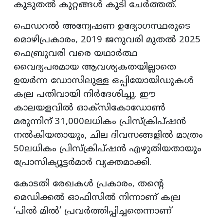
കൂടുതൽ കുറ്റങ്ങൾ കൂടി ചേർത്തത്.
ഫെഡറൽ അന്വേഷണ ഉദ്യോഗസ്ഥരുടെ
മൊഴിപ്രകാരം, 2019 ജനുവരി മുതൽ 2025
ഫെബ്രുവരി വരെ യഥാർത്ഥ
വൈദ്യപരമായ ആവശ്യകതയില്ലാതെ
ഉയർന്ന ഡോസിലുള്ള ഒപ്പിയോയിഡുകൾ
കല്ര പതിവായി നിർദേശിച്ചു. ഈ
കാലയളവിൽ ഓക്സികോഡോൺ
മരുന്നിന് 31,000ലധികം പ്രിസ്‌ക്രിപ്‌ഷൻ
നൽകിയതായും, ചില ദിവസങ്ങളിൽ മാത്രം
50ലധികം പ്രിസ്‌ക്രിപ്‌ഷൻ എഴുതിയതായും
പ്രോസിക്യൂട്ടർമാർ വ്യക്തമാക്കി.
കോടതി രേഖകൾ പ്രകാരം, തന്റെ
മെഡിക്കൽ ഓഫിസിൽ നിന്നാണ് കല്ര
‘പിൽ മിൽ’ പ്രവർത്തിപ്പിച്ചതെന്നാണ്