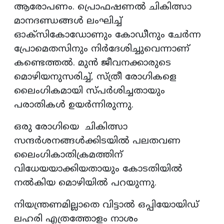
ആരോപണം. പ്രൊഫഷണൽ ചികിത്സാ
മാനദണ്ഡങ്ങൾ ലംഘിച്ച്
ഓക്സികോഡോണും കോഡീനും ചേർന്ന
പ്രോമെതസിനും നിർദേശിച്ചുവെന്നാണ്
കണ്ടെത്തൽ. മുൻ ജീവനക്കാരുടെ
മൊഴിയനുസരിച്ച്, സ്ത്രീ രോഗികളെ
ലൈംഗികമായി സ്പർശിച്ചതായും
പരാതികൾ ഉയർന്നിരുന്നു.
ഒരു രോഗിയെ ചികിത്സാ
സന്ദർശനങ്ങൾക്കിടയിൽ പലതവണ
ലൈംഗികാതിക്രമത്തിന്
വിധേയയാക്കിയതായും കോടതിയിൽ
നൽകിയ മൊഴിയിൽ പറയുന്നു.
നിയന്ത്രണമില്ലാതെ വിട്ടാൽ ഒപ്പിയോയിഡ്
ലഹരി എത്രത്തോളം നാശം