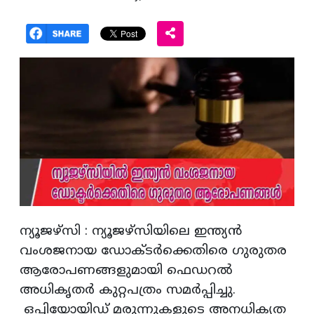
ന്യൂജഴ്‌സി : ന്യൂജഴ്‌സിയിലെ ഇന്ത്യൻ
വംശജനായ ഡോക്ടർക്കെതിരെ ഗുരുതര
ആരോപണങ്ങളുമായി ഫെഡറൽ
അധികൃതർ കുറ്റപത്രം സമർപ്പിച്ചു.
ഒപ്പിയോയിഡ് മരുന്നുകളുടെ അനധികൃത