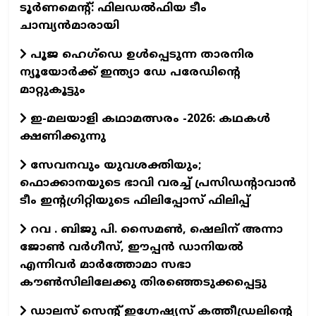
ടൂർണമെന്റ്: ഫിലഡൽഫിയ ടീം
ചാമ്പ്യൻമാരായി
പൂജ ഹെഗ്‌ഡെ ഉൾപ്പെടുന്ന താരനിര
ന്യൂയോർക്ക് ഇന്ത്യാ ഡേ പരേഡിന്റെ
മാറ്റുകൂട്ടും
ഇ-മലയാളി കഥാമത്സരം -2026: കഥകൾ
ക്ഷണിക്കുന്നു
സേവനവും യുവശക്തിയും;
ഫൊക്കാനയുടെ ഭാവി വരച്ച് പ്രസിഡന്റാവാന്‍
ടീം ഇന്റഗ്രിറ്റിയുടെ ഫിലിപ്പോസ് ഫിലിപ്പ്‌
റവ . ബിജു പി. സൈമൺ, ഷെലിന് അന്നാ
ജോൺ വർഗീസ്, ഈപ്പൻ ഡാനിയൽ
എന്നിവർ മാർത്തോമാ സഭാ
കൗൺസിലിലേക്കു തിരഞ്ഞെടുക്കപ്പെട്ടു
ഡാലസ് സെന്റ് ഇഗ്നേഷ്യസ് കത്തീഡ്രലിന്റെ