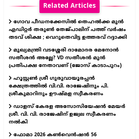
Related Articles
ഗോവ പീഡനക്കേസിൽ തെഹൽക്ക മുൻ
എഡിറ്റർ തരുൺ തേജ്പാലിന് പത്ത് വർഷം
തടവ് ശിക്ഷ ; വെറുതെവിട്ട ഉത്തരവ് റദ്ദാക്കി
മുഖ്യമന്ത്രി വടശ്ശേരി ദാമോദര മേനോൻ
സതീശൻ അല്ലേ? VD സതീശൻ മുൻ
പ്രതിപക്ഷ നേതാവണ് (ജോസ് കാടാപുറം)
ഹൂസ്റ്റൺ ശ്രീ ഗുരുവായൂരപ്പൻ
ക്ഷേത്രത്തിൽ വി.വി. രാജേഷിനും പി.
ശ്രീകുമാറിനും ഊഷ്മള സ്വീകരണം
ഡാളസ് കേരള അസോസിയേഷൻ മേയർ
ശ്രീ. വി. വി. രാജേഷിന് ഉജ്വല സ്വീകരണം
നൽകി
ഫോമാ 2026 കൺവെൻഷൻ 56