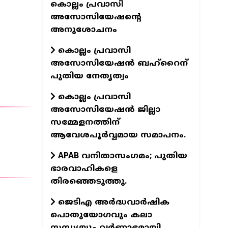
കൊല്ലം പ്രവാസി
അസോസിയേഷന്റെ
അനുശോചനം
കൊല്ലം പ്രവാസി
അസോസിയേഷന്‍ ബഹ്‌റൈന്
പുതിയ നേതൃത്വം
കൊല്ലം പ്രവാസി
അസോസിയേഷന്‍ ജില്ലാ
സമ്മേളനത്തിന്
ആവേശപൂര്‍വ്വമായ സമാപനം.
APAB വനിതാസംഗമം; പുതിയ
ഭാരവാഹികളെ
തിരഞ്ഞെടുത്തു.
ജെടിഎ അര്‍ദ്ധവാര്‍ഷിക
പൊതുയോഗവും കലാ
സന്ധ്യയും വര്‍ണ്ണാഭമായി