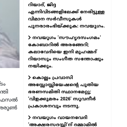
റിയാദ്, ജിദ്ദ
എന്നിവിടങ്ങളിലേക്ക് നേരിട്ടുള്ള
വിമാന സര്‍വീസുകള്‍
പുനരാരംഭിയ്ക്കുക: നവയുഗം.
നവയുഗം 'സൗഹൃദസംഗമം'
കോബാറില്‍ അരങ്ങേറി;
കലാവേദിയെ ഇനി മുഹമ്മദ്
റിയാസും സംഗീത സന്തോഷും
നയിക്കും.
കൊല്ലം പ്രവാസി
ടം
അസ്സോസ്സിയേഷന്റെ പുതിയ
്തി
ഭരണസമിതി സ്ഥാനമേറ്റു;
'വിളക്കുമരം 2026' സുവനീര്‍
 ഫൈസല്‍
പ്രകാശനവും നടന്നു.
 അരുണ്‍
നവയുഗം വായനവേദി
'അക്ഷരസദസ്സി'ന് ദമ്മാമില്‍