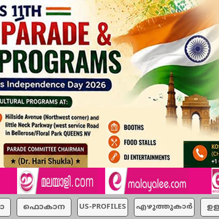
ാ
ഫൊകാന
US-PROFILES
എഴുത്തുകാര്‍
ഉള