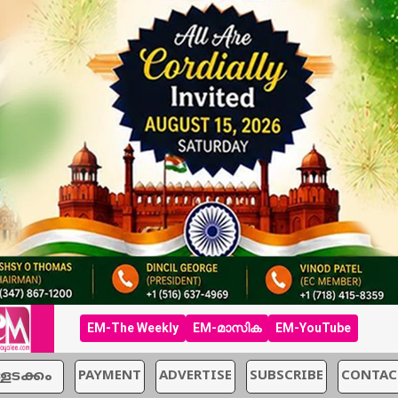
EM-The Weekly
EM-മാസിക
EM-YouTube
്ളടക്കം
PAYMENT
ADVERTISE
SUBSCRIBE
CONTAC