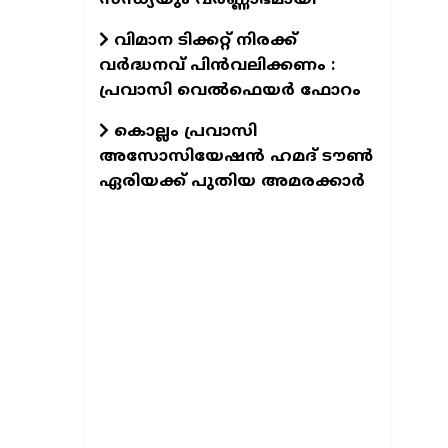
വിമാന ടിക്കറ്റ് നിരക്ക്
വർദ്ധനവ് പിൻവലിക്കണം :
പ്രവാസി വെൽഫെയർ ഫോറം
കൊല്ലം പ്രവാസി
അസോസിയേഷന്‍ ഹമദ് ടൗണ്‍
ഏരിയക്ക് പുതിയ അമരക്കാര്‍