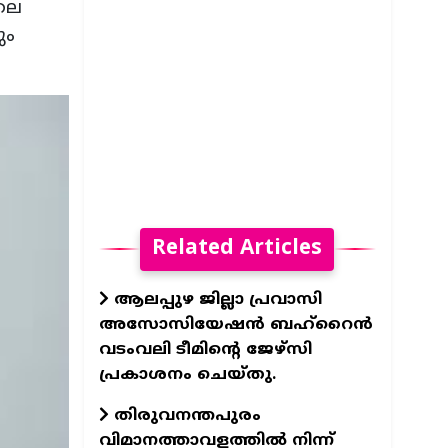
ിലെ
ും
Related Articles
ആലപ്പുഴ ജില്ലാ പ്രവാസി
അസോസിയേഷന്‍ ബഹ്റൈന്‍
വടംവലി ടീമിന്റെ ജേഴ്സി
പ്രകാശനം ചെയ്തു.
തിരുവനന്തപുരം
വിമാനത്താവളത്തില്‍ നിന്ന്