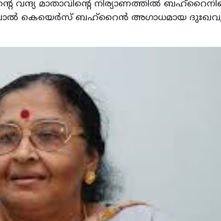
റെ വന്ദ്യ മാതാവിന്റെ നിര്യാണത്തില്‍ ബഹ്റൈന
ലാല്‍ കെയെര്‍സ് ബഹ്റൈന്‍ അഗാധമായ ദുഃഖവ