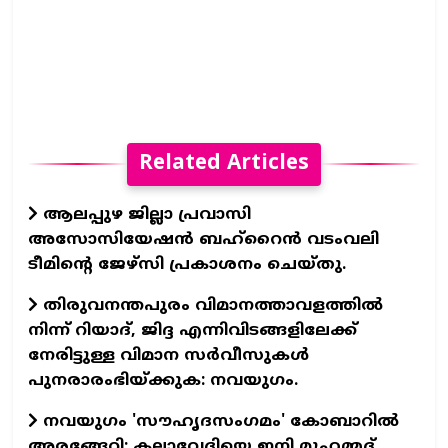
Related Articles
ആലപ്പുഴ ജില്ലാ പ്രവാസി
അസോസിയേഷന്‍ ബഹ്റൈന്‍ വടംവലി
ടീമിന്റെ ജേഴ്സി പ്രകാശനം ചെയ്തു.
തിരുവനന്തപുരം വിമാനത്താവളത്തില്‍
നിന്ന് റിയാദ്, ജിദ്ദ എന്നിവിടങ്ങളിലേക്ക്
നേരിട്ടുള്ള വിമാന സര്‍വീസുകള്‍
പുനരാരംഭിയ്ക്കുക: നവയുഗം.
നവയുഗം 'സൗഹൃദസംഗമം' കോബാറില്‍
അരങ്ങേറി; കലാവേദിയെ ഇനി മുഹമ്മദ്