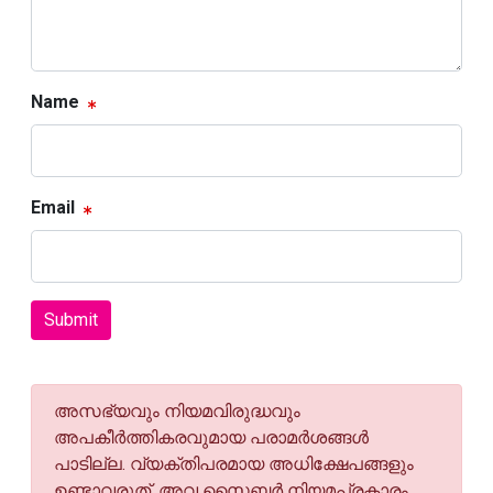
Name
Email
Submit
അസഭ്യവും നിയമവിരുദ്ധവും
അപകീര്‍ത്തികരവുമായ പരാമര്‍ശങ്ങള്‍
പാടില്ല. വ്യക്തിപരമായ അധിക്ഷേപങ്ങളും
ഉണ്ടാവരുത്. അവ സൈബര്‍ നിയമപ്രകാരം