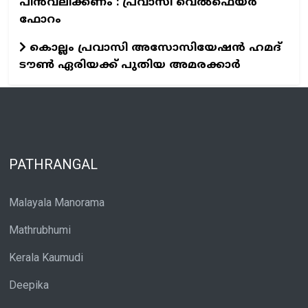
പിൻവലിക്കണം : പ്രവാസി വെൽഫെയർ
ഫോറം
കൊല്ലം പ്രവാസി അസോസിയേഷന്‍ ഹമദ്
ടൗണ്‍ ഏരിയക്ക് പുതിയ അമരക്കാര്‍
PATHRANGAL
Malayala Manorama
Mathrubhumi
Kerala Kaumudi
Deepika