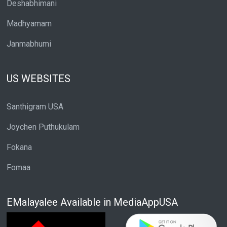
Deshabhimani
Madhyamam
Janmabhumi
US WEBSITES
Santhigram USA
Joychen Puthukulam
Fokana
Fomaa
EMalayalee Available in MediaAppUSA