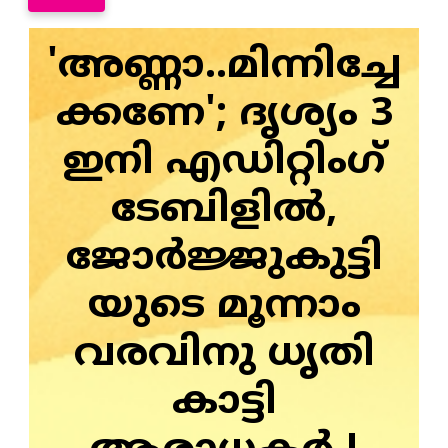
'അണ്ണാ..മിന്നിച്ചേ
ക്കണേ'; ദൃശ്യം 3
ഇനി എഡിറ്റിം​ഗ്
ടേബിളില്‍,
ജോർജ്ജുകുട്ടി
യുടെ മൂന്നാം
വരവിനു ധൃതി
കാട്ടി