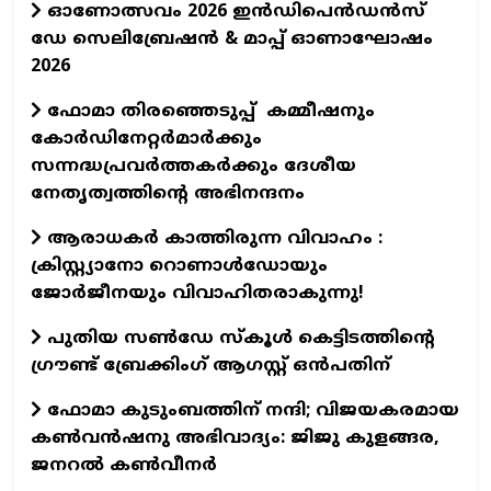
ഓണോത്സവം 2026 ഇൻഡിപെൻഡൻസ്
ഡേ സെലിബ്രേഷൻ & മാപ്പ് ഓണാഘോഷം
2026
ഫോമാ തിരഞ്ഞെടുപ്പ് കമ്മീഷനും
കോർഡിനേറ്റർമാർക്കും
സന്നദ്ധപ്രവർത്തകർക്കും ദേശീയ
നേതൃത്വത്തിന്റെ അഭിനന്ദനം
ആരാധകർ കാത്തിരുന്ന വിവാഹം :
ക്രിസ്റ്റ്യാനോ റൊണാൾഡോയും
ജോർജീനയും വിവാഹിതരാകുന്നു!
പുതിയ സൺഡേ സ്കൂൾ കെട്ടിടത്തിന്റെ
ഗ്രൗണ്ട് ബ്രേക്കിംഗ് ആഗസ്റ്റ് ഒൻപതിന്
ഫോമാ കുടുംബത്തിന് നന്ദി; വിജയകരമായ
കൺവൻഷനു അഭിവാദ്യം: ജിജു കുളങ്ങര,
ജനറൽ കൺവീനർ