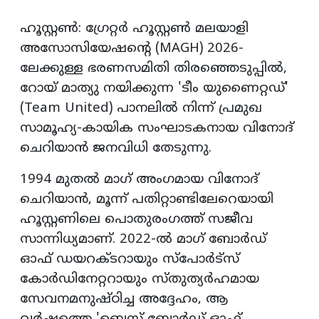
ഹൂസ്റ്റൺ: ഗ്രേറ്റർ ഹൂസ്റ്റൺ മലയാളി
അസോസിയേഷന്റെ (MAGH) 2026-
ലേക്കുള്ള ഭരണസമിതി തിരഞ്ഞെടുപ്പിൽ,
റോയ് മാത്യു നയിക്കുന്ന 'ടീം യുണൈറ്റഡ്'
(Team United) പാനലിൽ നിന്ന് പ്രമുഖ
സാമൂഹ്യ-കായിക സംഘാടകനായ വിനോദ്
ചെറിയാൻ ജനവിധി തേടുന്നു.
1994 മുതൽ മാഗ് അംഗമായ വിനോദ്
ചെറിയാൻ, മൂന്ന് പതിറ്റാണ്ടിലേറെയായി
ഹൂസ്റ്റണിലെ പൊതുരംഗത്ത് സജീവ
സാന്നിധ്യമാണ്. 2022-ൽ മാഗ് ബോർഡ്
ഓഫ് ഡയറക്ടറായും സ്പോർട്സ്
കോർഡിനേറ്ററായും സ്തുത്യർഹമായ
സേവനമനുഷ്ഠിച്ച അദ്ദേഹം, ആ