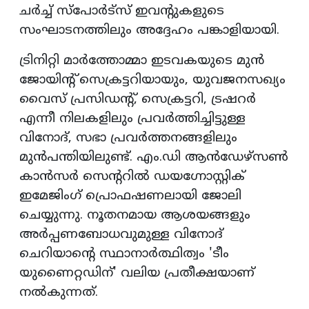
ചർച്ച് സ്പോർട്സ് ഇവന്റുകളുടെ
സംഘാടനത്തിലും അദ്ദേഹം പങ്കാളിയായി.
ട്രിനിറ്റി മാർത്തോമ്മാ ഇടവകയുടെ മുൻ
ജോയിന്റ് സെക്രട്ടറിയായും, യുവജനസഖ്യം
വൈസ് പ്രസിഡന്റ്, സെക്രട്ടറി, ട്രഷറർ
എന്നീ നിലകളിലും പ്രവർത്തിച്ചിട്ടുള്ള
വിനോദ്, സഭാ പ്രവർത്തനങ്ങളിലും
മുൻപന്തിയിലുണ്ട്. എം.ഡി ആൻഡേഴ്സൺ
കാൻസർ സെന്ററിൽ ഡയഗ്നോസ്റ്റിക്
ഇമേജിംഗ് പ്രൊഫഷണലായി ജോലി
ചെയ്യുന്നു. നൂതനമായ ആശയങ്ങളും
അർപ്പണബോധവുമുള്ള വിനോദ്
ചെറിയാന്റെ സ്ഥാനാർത്ഥിത്വം 'ടീം
യുണൈറ്റഡിന്' വലിയ പ്രതീക്ഷയാണ്
നൽകുന്നത്.