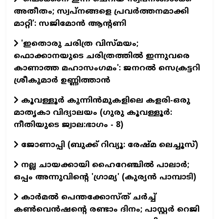
അതീതം; സ്വപ്നങ്ങളെ പ്രവർത്തനമാക്കി
മാറ്റി’: സജിമോൻ ആന്റണി
'ഇതൊരു ചരിത്ര വിസ്മയം;
ഫൊക്കാനയുടെ ചരിത്രത്തിൽ ഇന്നുവരെ
കാണാത്ത മഹാസംഗമം': ജനറൽ സെക്രട്ടറി
ശ്രീകുമാർ ഉണ്ണിത്താൻ
കൂവള്ളൂർ കുന്നിൻമുകളിലെ കളരി-ഒരു
മാതൃകാ വിദ്യാലയം (ഗുരു കൂവള്ളൂര്‍:
നീതിയുടെ ജ്വാല:ഭാഗം - 8)
ജോണാപ്പി (ബുക്ക്‌ റിവ്യൂ: രേഷ്മ ലെച്ചൂസ്)
നല്ല ചായക്കായി ഹൈറേഞ്ചിൽ പാലാർ;
ഒപ്പം അന്നുവിന്റെ 'ഗ്രാമ്യ' (കുര്യൻ പാമ്പാടി)
കാർമൽ പെന്തക്കോസ്ത് ചർച്ച്
കൺവെൻഷന്റെ രണ്ടാം ദിനം; പാസ്റ്റർ റെജി