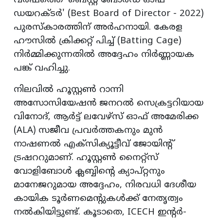
വർഷത്തെ 'ബെസ്റ്റ് ബോർഡ് ഓഫ്
ഡയറക്ടർ' (Best Board of Director - 2022)
പുരസ്കാരത്തിന് അർഹനായി. കേരള
ഹൗസിൽ ക്രിക്കറ്റ് പിച്ച് (Batting Cage)
നിർമ്മിക്കുന്നതിൽ അദ്ദേഹം നിർണ്ണായക
പങ്ക് വഹിച്ചു.
നിലവിൽ ഹൂസ്റ്റൺ റാന്നി
അസോസിയേഷൻ ജനറൽ സെക്രട്ടറിയായ
വിനോദ്, ആർട്ട് ലവേഴ്സ് ഓഫ് അമേരിക്ക
(ALA) സജീവ പ്രവർത്തകനും മുൻ
നാഷണൽ എക്സിക്യൂട്ടീവ് ജോയിന്റ്
ട്രഷററുമാണ്. ഹൂസ്റ്റൺ നൈറ്റ്സ്
വോളിബോൾ ക്ലബ്ബിന്റെ ക്യാപ്റ്റനും
മാനേജറുമായ അദ്ദേഹം, നിരവധി ദേശീയ
കായിക ടൂർണമെന്റുകൾക്ക് നേതൃത്വം
നൽകിയിട്ടുണ്ട്. കൂടാതെ, ICECH ഇന്റർ-