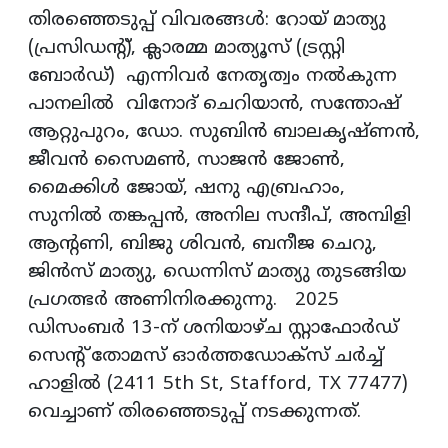
തിരഞ്ഞെടുപ്പ് വിവരങ്ങൾ: റോയ് മാത്യു
(പ്രസിഡന്റ്), ക്ലാരമ്മ മാത്യൂസ് (ട്രസ്റ്റി
ബോർഡ്) എന്നിവർ നേതൃത്വം നൽകുന്ന
പാനലിൽ വിനോദ് ചെറിയാൻ, സന്തോഷ്
ആറ്റുപുറം, ഡോ. സുബിൻ ബാലകൃഷ്ണൻ,
ജീവൻ സൈമൺ, സാജൻ ജോൺ,
മൈക്കിൾ ജോയ്, ഷനു എബ്രഹാം,
സുനിൽ തങ്കപ്പൻ, അനില സന്ദീപ്, അമ്പിളി
ആന്റണി, ബിജു ശിവൻ, ബനീജ ചെറു,
ജിൻസ് മാത്യു, ഡെന്നിസ് മാത്യു തുടങ്ങിയ
പ്രഗത്ഭർ അണിനിരക്കുന്നു. 2025
ഡിസംബർ 13-ന് ശനിയാഴ്ച സ്റ്റാഫോർഡ്
സെന്റ് തോമസ് ഓർത്തഡോക്സ് ചർച്ച്
ഹാളിൽ (2411 5th St, Stafford, TX 77477)
വെച്ചാണ് തിരഞ്ഞെടുപ്പ് നടക്കുന്നത്.