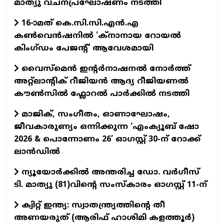
മാത്യു വചനപ്രഘോഷണം നടത്തി
16-ാമത് കെ.സി.സി.എന്‍.എ
കൺവെൻഷനിൽ 'ക്നാനായ റോയൽ
കിംഗ്ഡം പേജന്റ്' ആവേശമായി
വൈസ്മെൻ ഇന്റർനാഷനൽ നോർത്ത്
അറ്റ്ലാന്റിക് റീജിയൻ ആദ്യ റീജിയണൽ
കൗൺസിൽ ഫ്ലോറൽ പാർക്കിൽ നടത്തി
മാജിക്, സംഗീതം, ഓണാഘോഷം,
ജീവകാരുണ്യം ഒന്നിക്കുന്ന ‘എംക്യൂബ് ഷോ
2026 & പൊന്നോണം 26’ ഓഗസ്റ്റ് 30-ന് റോക്ക്
ലാന്‍ഡില്‍
ന്യൂയോര്‍ക്കില്‍ അന്തരിച്ച ഡോ. വര്‍ഗീസ്
ടി. മാത്യു (81)വിന്റെ സംസ്‌കാരം ഓഗസ്റ്റ് 11-ന്‌
ക്വിറ്റ് ഇന്ത്യ: സ്വാതന്ത്ര്യത്തിന്റെ തീ
അണയരുത് (ആരിഫ് ഹാശിമി കളത്തൂർ)