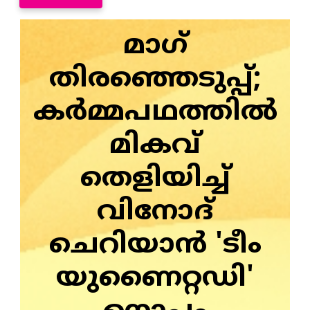
മാഗ്
തിരഞ്ഞെടുപ്പ്;
കർമ്മപഥത്തിൽ
മികവ്
തെളിയിച്ച്
വിനോദ്
ചെറിയാൻ 'ടീം
യുണൈറ്റഡി'