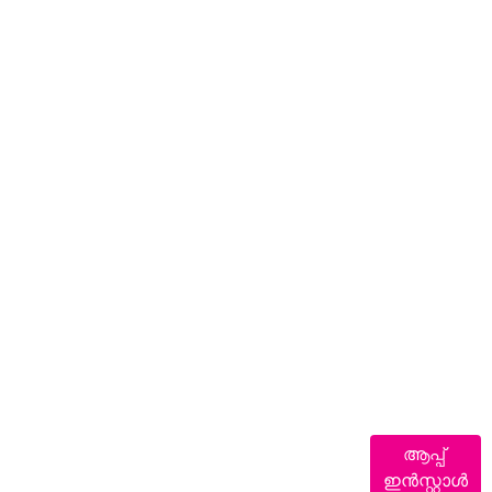
ആപ്പ്
ഇൻസ്റ്റാൾ