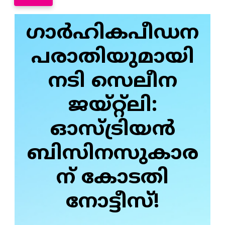
ഗാർഹികപീഡന
പരാതിയുമായി
നടി സെലീന
ജയ്റ്റ്ലി:
ഓസ്ട്രിയൻ
ബിസിനസുകാര
ന് കോടതി
നോട്ടീസ്!