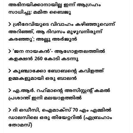
അഭിനയിക്കാനായില്ല ഇന്ന് ആഗ്രഹം
സാധിച്ചു: മമിത ബൈജു
ശ്രീദേവിയുടെ വിവാഹം കഴിഞ്ഞുവെന്ന്
അറിഞ്ഞ്, ആ ദിവസം മുഴുവനിരുന്ന്
കരഞ്ഞു'; അല്ലു അര്‍ജുന്‍
‘ജന നായകൻ’- ആഗോളതലത്തിൽ
കളക്ഷൻ 260 കോടി കടന്നു
കുഞ്ചാക്കോ ബോബന്റെ കവിളത്ത്
ഉമ്മകളുമായി ഒരു ബാലന്‍
എ.ആര്‍. റഹ്‌മാന്റെ അസിസ്റ്റന്റ് കമല്‍
പ്രശാന്ത് ഇനി മലയാളത്തില്‍
ദി ഒഡീസി, ഐമാക്സ് 70 എം എമ്മിൽ
ഡാലസിലെ ഒരു തിയേറ്ററിൽ (ഏബ്രഹാം
തോമസ്)