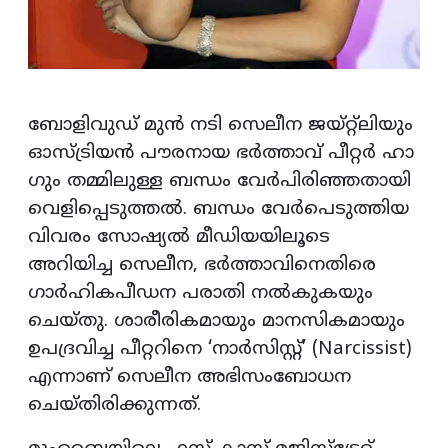
ബോളിവുഡ് മുൻ നടി സെലീന ജയ്റ്റ്ലിയും
ഓസ്ട്രിയൻ പൗരനായ ഭർത്താവ് പീറ്റർ ഹാ​
ഗും തമ്മിലുള്ള ബന്ധം വേർപിരിഞ്ഞതായി
വെളിപ്പെടുത്തൽ. ബന്ധം വേർപെടുത്തിയ
വിവരം സോഷ്യൽ മീഡിയയിലൂടെ
അറിയിച്ച സെലീന, ഭർത്താവിനെതിരെ
ഗാർഹികപീഡന പരാതി നൽകുകയും
ചെയ്തു. ശാരീരികമായും മാനസികമായും
ഉപദ്രവിച്ച പീറ്ററിനെ ‘നാർസിസ്റ്റ്’ (Narcissist)
എന്നാണ് സെലീന അഭിസംബോധന
ചെയ്തിരിക്കുന്നത്.