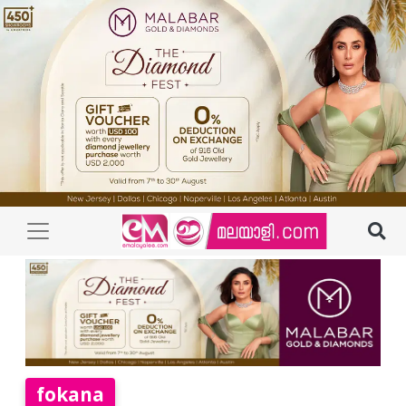
fokana