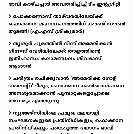
ഭാവി കാഴ്ചപ്പാട് അവതരിപ്പിച്ച് ടീം ഇന്റഗ്രിറ്റി
പോക്കണോസ് താഴ്‌വരയിലേയ്ക്ക്
ഫൊക്കാന; മഹാസംഗമത്തിന് കൗണ്ട് ഡൗണ്‍
തുടങ്ങി (എ.എസ് ശ്രീകുമാര്‍)
തൃശൂർ പൂരത്തിൽ നിന്ന് അമേരിക്കൻ
ഗിന്നസ് വേദിയിലേക്ക്; താളത്തിന്റെ
ഇതിഹാസം കലാമണ്ഡലം ശിവദാസ്
ആശാൻ
ചരിത്രം രചിക്കുവാൻ ‘അമേരിക്ക ഗോട്ട്
ടാലെന്റ്റ്’ ടീമും, ഫൊക്കാന കൺവെൻഷനെ
അനശ്വരമാക്കാൻ പൂമ്പാറ്റകളെപ്പോലെ
അവരും എത്തുന്നു
ന്യൂജേഴ്സിയിലെ പ്രമുഖ മലയാളി
സംഘടനകളുടെ പ്രതിനിധികളും, ഫൊക്കാന
പ്രതിനിധികളും പങ്കെടുത്ത യോഗം ഭാവി