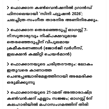
ഫൊക്കാന കണ്‍വെന്‍ഷനില്‍ ഗ്രാന്‍ഡ്
ഫിനാലെയായി 'സിനി ഫ്യൂഷന്‍ 2026';
ചലച്ചിത്ര-സംഗീത താരനിര അണിനിരക്കും.
ഫൊക്കാന തെരഞ്ഞെടുപ്പ് ഓഗസ്റ്റ് 7-
ന്:സുതാര്യവും നിഷ്പക്ഷവുമായ
തെരഞ്ഞെടുപ്പിന് വിപുലമായ
ക്രമീകരണങ്ങൾ (ജോർജി വർഗീസ്,
ഇലക്ഷൻ കമ്മിറ്റി ചെയർമാൻ)
ഫൊക്കാനയുടെ ചരിത്രദൗത്യം: ലോകം
ഇതുവരെ കാണാത്ത
ചെണ്ടപ്പഞ്ചാരിമേളത്തിനായി അമേരിക്ക
ഒരുമിക്കുന്നു
ഫൊക്കാനയുടെ 21-ാമത് അന്താരാഷ്ട്ര
കൺവൻഷന് എല്ലാം സജ്ജം; ഓഗസ്റ്റ് 6ന്
കലഹാരിയിൽ മഹാസംഗമത്തിന് തിരി