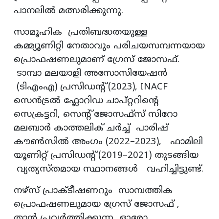
പാനലിൽ മത്സരിക്കുന്നു.
സാമൂഹിക പ്രതിബദ്ധതയുള്ള
കമ്മ്യൂണിറ്റി നേതാവും പരിചയസമ്പന്നയായ
പ്രൊഫഷണലുമാണ് ഗ്രേസ് ജോസഫ്.
ടാമ്പാ മലയാളി അസോസിയേഷൻ
(ടിഎംഎ) പ്രസിഡന്റ് (2023), INACF
സെൻട്രൽ ഫ്ലോറിഡ ചാപ്റ്ററിന്റെ
സെക്രട്ടറി, സെന്റ് ജോസഫ്സ് സിറോ
മലബാർ കാത്തലിക് ചർച്ച് പാരിഷ്
കൗൺസിൽ അംഗം (2022–2023), ഫാമിലി
യൂണിറ്റ് പ്രസിഡന്റ് (2019–2021) തുടങ്ങിയ
വ്യത്യസ്തമായ സ്ഥാനങ്ങൾ വഹിച്ചിട്ടുണ്ട്.
നഴ്‌സ് പ്രാക്ടീഷണറും സാമ്പത്തിക
പ്രൊഫഷണലുമായ ഗ്രേസ് ജോസഫ് ,
താൻ പ്രവർത്തിക്കുന്ന ഓരോ