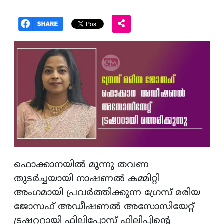
ഫൊക്കാനയിൽ മൂന്നു തവണ
തുടർച്ചയായി നാഷണൽ കമ്മിറ്റി
അംഗമായി പ്രവർത്തിക്കുന്ന ഗ്രേസ് മരിയ
ജോസഫ് അഡീഷണൽ അസോസിയേറ്റ്
ട്രഷററായി ഫിലിപ്പോസ് ഫിലിപ്പിന്റെ